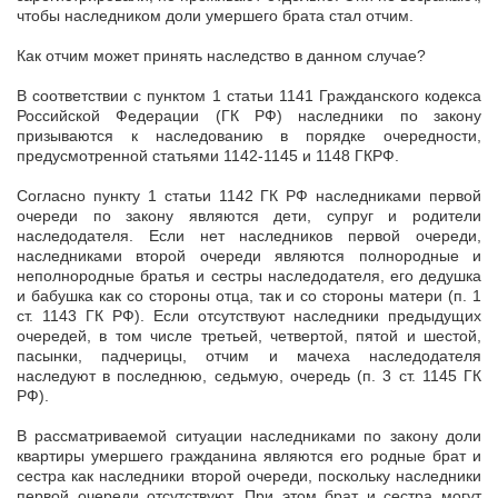
чтобы наследником доли умершего брата стал отчим.
Как отчим может принять наследство в данном случае?
В соответствии с пунктом 1 статьи 1141 Гражданского кодекса
Российской Федерации (ГК РФ) наследники по закону
призываются к наследованию в порядке очередности,
предусмотренной статьями 1142-1145 и 1148 ГКРФ.
Согласно пункту 1 статьи 1142 ГК РФ наследниками первой
очереди по закону являются дети, супруг и родители
наследодателя. Если нет наследников первой очереди,
наследниками второй очереди являются полнородные и
неполнородные братья и сестры наследодателя, его дедушка
и бабушка как со стороны отца, так и со стороны матери (п. 1
ст. 1143 ГК РФ). Если отсутствуют наследники предыдущих
очередей, в том числе третьей, четвертой, пятой и шестой,
пасынки, падчерицы, отчим и мачеха наследодателя
наследуют в последнюю, седьмую, очередь (п. 3 ст. 1145 ГК
РФ).
В рассматриваемой ситуации наследниками по закону доли
квартиры умершего гражданина являются его родные брат и
сестра как наследники второй очереди, поскольку наследники
первой очереди отсутствуют. При этом брат и сестра могут