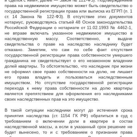
и сделок с ним», далее — Закон № 122-ФЗ). Подтверждением
права на недвижимое имущество может быть свидетельство о
государственной регистрации права или выписка из ЕГРП (п. 1
ст. 14 Закона № 122-ФЗ). В отсутствие этих документов
нотариус, руководствуясь статьей 48 Основ законодательства
Российской Федерации о нотариате от 11.02.1993 № 4462-1,
не вправе включать указанное недвижимое имущество в
наследственную массу. Соответственно, в выдаче
свидетельства о праве на наследство наследнику будет
отказано. Заметим, что сам по себе факт отсутствия
государственной регистрации права собственности умершего
гражданина не свидетельствует о его незаконном владении
долей квартиры. То обстоятельство, что наследник при жизни
не оформил свое право собственности на долю, не лишает
его права владеть и пользоваться наследственным
имуществом. Но отсутствие государственной регистрации
перехода к нему права собственности на долю квартиры
является препятствием для оформления его наследниками
своих наследственных прав на это имущество.
В такой ситуации наследники могут до истечения срока
принятия наследства (ст. 1154 ГК РФ) обратиться в суд с
требованием о включении доли в квартире в состав
наследственной массы, а если в указанный срок решение не
будет вынесено, то и с требованием о признании права