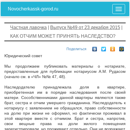
Novocherkassk-gorod.ru
Частная лавочка
|
Выпуск №49 от 23 декабря 2015
|
КАК ОТЧИМ МОЖЕТ ПРИНЯТЬ НАСЛЕДСТВО?
Поделиться
Юридический совет
Мы продолжаем публиковать материалы о нотариате,
предоставленные для публикации нотариусом А.М. Рудасом
(начало см. в «ЧЛ» №№ 47, 48).
Наследодателю принадлежала доля в квартире,
приобретенная им в порядке наследования после своей
матери. Сособственниками данной квартиры являются также
брат, сестра и отчим умершего гражданина. Наследодатель к
нотариусу с заявлением не обращался, право собственности
на долю при жизни не оформил, но фактически проживал в
этой квартире вместе с отчимом. Брат и сестра, напротив,
свои вещные права на доли жилого помещения
зарегистрировали, но проживают отдельно. Они не возражают,