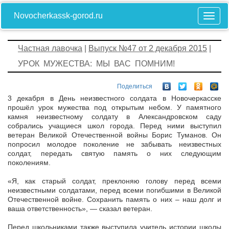
Novocherkassk-gorod.ru
Частная лавочка
|
Выпуск №47 от 2 декабря 2015
|
УРОК МУЖЕСТВА: МЫ ВАС ПОМНИМ!
Поделиться
3 декабря в День неизвестного солдата в Новочеркасске
прошёл урок мужества под открытым небом. У памятного
камня неизвестному солдату в Александровском саду
собрались учащиеся школ города. Перед ними выступил
ветеран Великой Отечественной войны Борис Туманов. Он
попросил молодое поколение не забывать неизвестных
солдат, передать святую память о них следующим
поколениям.
«Я, как старый солдат, преклоняю голову перед всеми
неизвестными солдатами, перед всеми погибшими в Великой
Отечественной войне. Сохранить память о них – наш долг и
ваша ответственность», — сказал ветеран.
Перед школьниками также выступила учитель истории школы