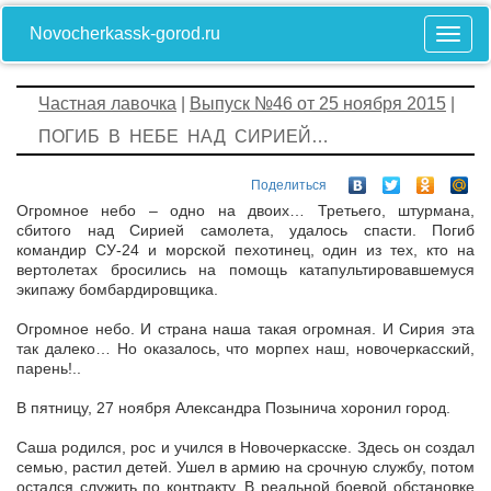
Novocherkassk-gorod.ru
Частная лавочка
|
Выпуск №46 от 25 ноября 2015
|
ПОГИБ В НЕБЕ НАД СИРИЕЙ…
Поделиться
Огромное небо – одно на двоих… Третьего, штурмана,
сбитого над Сирией самолета, удалось спасти. Погиб
командир СУ-24 и морской пехотинец, один из тех, кто на
вертолетах бросились на помощь катапультировавшемуся
экипажу бомбардировщика.
Огромное небо. И страна наша такая огромная. И Сирия эта
так далеко… Но оказалось, что морпех наш, новочеркасский,
парень!..
В пятницу, 27 ноября Александра Позынича хоронил город.
Саша родился, рос и учился в Новочеркасске. Здесь он создал
семью, растил детей. Ушел в армию на срочную службу, потом
остался служить по контракту. В реальной боевой обстановке