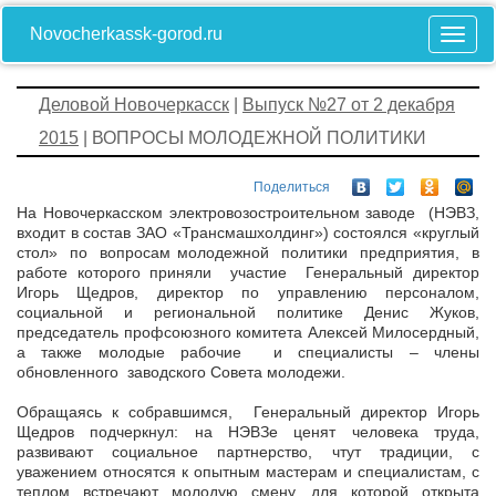
Novocherkassk-gorod.ru
Деловой Новочеркасск
|
Выпуск №27 от 2 декабря
2015
| ВОПРОСЫ МОЛОДЕЖНОЙ ПОЛИТИКИ
Поделиться
На Новочеркасском электровозостроительном заводе (НЭВЗ,
входит в состав ЗАО «Трансмашхолдинг») состоялся «круглый
стол» по вопросам молодежной политики предприятия, в
работе которого приняли участие Генеральный директор
Игорь Щедров, директор по управлению персоналом,
социальной и региональной политике Денис Жуков,
председатель профсоюзного комитета Алексей Милосердный,
а также молодые рабочие и специалисты – члены
обновленного заводского Совета молодежи.
Обращаясь к собравшимся, Генеральный директор Игорь
Щедров подчеркнул: на НЭВЗе ценят человека труда,
развивают социальное партнерство, чтут традиции, с
уважением относятся к опытным мастерам и специалистам, с
теплом встречают молодую смену, для которой открыта