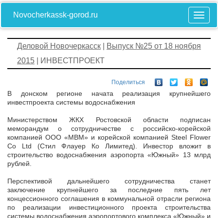
Novocherkassk-gorod.ru
Деловой Новочеркасск
|
Выпуск №25 от 18 ноября
2015
| ИНВЕСТПРОЕКТ
Поделиться
В донском регионе начата реализация крупнейшего
инвестпроекта системы водоснабжения
Министерством ЖКХ Ростовской области подписан
меморандум о сотрудничестве с российско-корейской
компанией ООО «MBM» и корейской компанией Steel Flower
Co Ltd (Стил Флауер Ко Лимитед). Инвестор вложит в
строительство водоснабжения аэропорта «Южный» 13 млрд
рублей.
Перспективой дальнейшего сотрудничества станет
заключение крупнейшего за последние пять лет
концессионного соглашения в коммунальной отрасли региона
по реализации инвестиционного проекта строительства
системы водоснабжения аэропортового комплекса «Южный» и