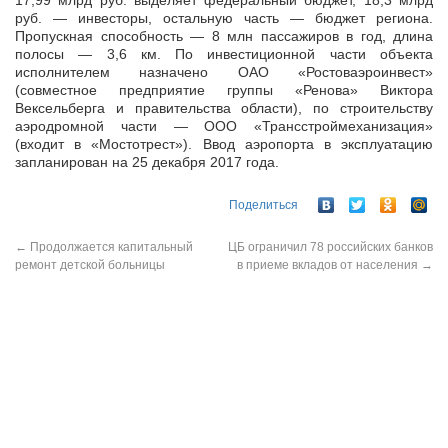
17,99 млрд руб. выделяет федеральный бюджет, 18,3 млрд
руб. — инвесторы, остальную часть — бюджет региона.
Пропускная способность — 8 млн пассажиров в год, длина
полосы — 3,6 км. По инвестиционной части объекта
исполнителем назначено ОАО «Ростоваэроинвест»
(совместное предприятие группы «Ренова» Виктора
Вексельберга и правительства области), по строительству
аэродромной части — ООО «Трансстроймеханизация»
(входит в «Мостотрест»). Ввод аэропорта в эксплуатацию
запланирован на 25 декабря 2017 года.
Поделиться
←
Продолжается капитальный
ЦБ ограничил 78 российских банков
ремонт детской больницы
в приеме вкладов от населения
→