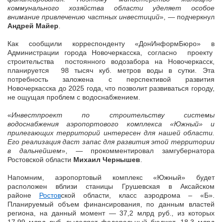
коммунального хозяйства области уделяет особое
внимание привлечению частных инвестиций
», — подчеркнул
Андрей Майер
.
Как сообщили корреспонденту «ДонИнформБюро» в
Администрации города Новочеркасска, согласно проекту
строительства постоянного водозабора на Новочеркасск,
планируется 98 тысяч куб. метров воды в сутки. Эта
потребность заложена с перспективой развития
Новочеркасска до 2025 года, что позволит развиваться городу,
не ощущая проблем с водоснабжением.
«
Инвестпроект по строительству системы
водоснабжения аэропортового комплекса «Южный» и
прилегающих территорий интересен для нашей области.
Его реализация даст запас для развития этой территории
в дальнейшем
», — прокомментировал замгубернатора
Ростовской области
Михаил Чернышев
.
Напомним, аэропортовый комплекс «Южный» будет
расположен вблизи станицы Грушевская в Аксайском
районе
Ростов
ской области, класс аэродрома – «Б».
Планируемый объем финансирования, по данным властей
региона, на данный момент — 37,2 млрд руб., из которых