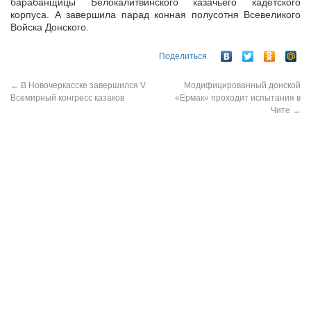
барабанщицы Белокалитвинского казачьего кадетского
корпуса. А завершила парад конная полусотня Всевеликого
Войска Донского.
Поделиться
←
В Новочеркасске завершился V
Модифицированный донской
Всемирный конгресс казаков
«Ермак» проходит испытания в
Чите
→