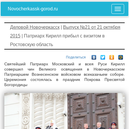
Novocherkassk-gorod.ru
Деловой Новочеркасск
|
Выпуск №21 от 21 октября
2015
| Патриарх Кирилл прибыл с визитом в
Ростовскую область
Поделиться
Святейший Патриарх Московский и всея Руси Кирилл
совершил чин Великого освящения в Новочеркасском
Патриаршем Вознесенском войсковом всеказачьем соборе.
Церемония состоялась в праздник Покрова Пресвятой
Богородицы