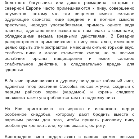
болотного багульника или дикого розмарина, которые в
северной Европе часто примешиваются к пиву, совершенно
неуместна, потому что эти вещества имеют сильное
одуряющее свойство; еще вреднее и в полном смысле
преступна, нередко употребляемая, примесь одного вида
плевела, единственного известного нам злака с семенами,
обладающими весьма вредными действиями. В Баварии
распространено примешивание к пиву сока алоэ, имеющее
целью скрыть этим экстрактом, имеющим сильно горький вкус,
слабость пива и малое количество хмеля; но он весьма
ослабляет органы пищеварения и имеет сильное
слабительное действие, а следовательно вреден для
здоровья.
В Англии примешивают к дурному пиву даже табачный лист;
ядовитый плод растения Coccolus indicus жгучий, сходный с
перцем райских зерен (кардамон) и корень сладкого
шпажника также употребляется там на подделку пива.
На Яве приготовляют из черного и испанского перца
особенное снадобье, которому дают бродить вместе с
вареным рисом для того, чтобы придать рисовому пиву
особенную крепость или, лучше оказать, остроту.
Виноградное вино подделывают с давних времен весьма