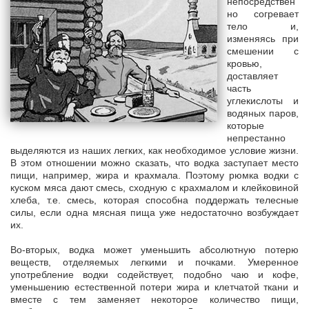
непосредствен
но согревает
тело и,
изменяясь при
смешении с
кровью,
доставляет
часть
углекислоты и
водяных паров,
которые
непрестанно
выделяются из наших легких, как необходимое условие жизни.
В этом отношении можно сказать, что водка заступает место
пищи, например, жира и крахмала. Поэтому рюмка водки с
куском мяса дают смесь, сходную с крахмалом и клейковиной
хлеба, т.е. смесь, которая способна поддержать телесные
силы, если одна мясная пища уже недостаточно возбуждает
их.
Во-вторых, водка может уменьшить абсолютную потерю
веществ, отделяемых легкими и почками. Умеренное
употребление водки содействует, подобно чаю и кофе,
уменьшению естественной потери жира и клетчатой ткани и
вместе с тем заменяет некоторое количество пищи,