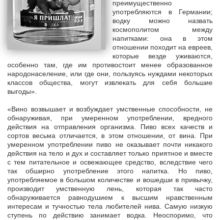
преимущественно
употребляются в Германии;
водку можно назвать
космополитом между
напитками: она в этом
отношении походит на евреев,
которые везде уживаются,
особенно там, где им противостоит менее образованное
народонаселение, или где они, пользуясь нуждами некоторых
классов общества, могут извлекать для себя большие
выгоды».
«Вино возвышает и возбуждает умственные способности, не
обнаруживая, при умеренном употреблении, вредного
действия на отправления организма. Пиво всех качеств и
сортов весьма отличается, в этом отношении, от вина. При
умеренном употреблении пиво не оказывает почти никакого
действия на тело и дух и составляет только приятное и вместе
с тем питательное и освежающее средство, вследствие чего
так обширно употребление этого напитка. Но пиво,
употребляемое в большом количестве и вошедши в привычку,
производит умственную лень, которая так часто
обнаруживается равнодушием к высшим нравственным
интересам и тучностью тела любителей нива. Самую низкую
ступень по действию занимает водка. Неоспоримо, что