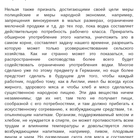
Нельзя также признать достигающими своей цели меры
полицейские и меры народной экономии, например,
запрещения винокурения в малых размерах, ограничение
мелочной продажи и т.д. до тех пор, пока водка составляет
действительную потребность рабочего класса. Прекратить
обширное употребление этого напитка, уничтожить зло в
самом корне, составляет задачу нашего времени, разрешить
которую может только усовершенствование сельского
хозяйства. Как ни странно может это показаться, но
распространение скотоводства более всего будет
содействовать ограничению употребления водки. Многое
сделано уже по этому предмету в Германии, но еще более
предстоит сделать в будущем для того, чтобы каждый
работник, подобно тому, как в Англии, имел бы всегда кусок
жирного, здорового мяса и чтобы хлеб и мясо сделались
существенною народною пищею. Эти два вещества ничем
незаменимы; где их нет, там тело не получает пищи,
сообразной с его потребностями, и там должно прибегать к
искусственному согреванию, к возбуждающим средствам, т.е.
опьяняющим напиткам. Организм, поддерживаемый мясом и
хлебом, не нуждается в спирте, он может противостоять всем
трудам и влияниям температуры и довольствуется легко
возбуждающими напитками, например, пивом, плодовым
вином и чаем. Но разведение скота для мяса и составляет