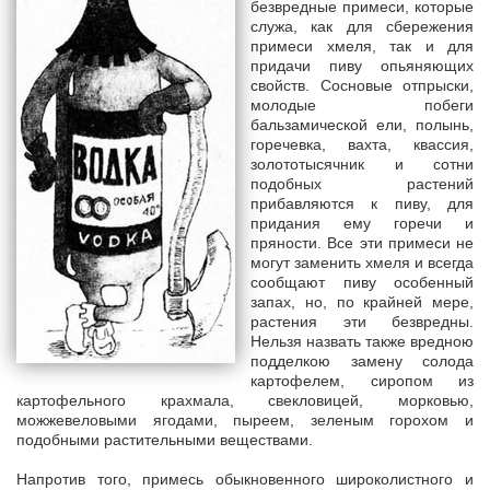
безвредные примеси, которые
служа, как для сбережения
примеси хмеля, так и для
придачи пиву опьяняющих
свойств. Сосновые отпрыски,
молодые побеги
бальзамической ели, полынь,
горечевка, вахта, квассия,
золототысячник и сотни
подобных растений
прибавляются к пиву, для
придания ему горечи и
пряности. Все эти примеси не
могут заменить хмеля и всегда
сообщают пиву особенный
запах, но, по крайней мере,
растения эти безвредны.
Нельзя назвать также вредною
подделкою замену солода
картофелем, сиропом из
картофельного крахмала, свекловицей, морковью,
можжевеловыми ягодами, пыреем, зеленым горохом и
подобными растительными веществами.
Напротив того, примесь обыкновенного широколистного и