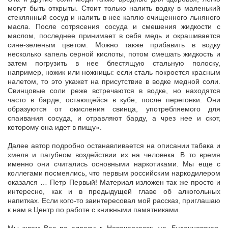
могут быть открыты. Стоит только налить водку в маленький
стеклянный сосуд и налить в нее каплю очищенного льняного
масла. После сотрясения сосуда и смешения жидкости с
маслом, последнее принимает в себя медь и окрашивается
сине-зеленым цветом. Можно также прибавить в водку
несколько капель серной кислоты, потом смешать жидкость и
затем погрузить в нее блестящую стальную полоску,
например, ножик или ножницы: если сталь покроется красным
налетом, то это укажет на присутствие в водке медной соли.
Свинцовые соли реже встречаются в водке, но находятся
часто в барде, остающейся в кубе, после перегонки. Они
образуются от окисления свинца, употребляемого для
спаивания сосуда, и отравляют барду, а чрез нее и скот,
которому она идет в пищу».
Далее автор подробно останавливается на описании табака и
хмеля и пагубном воздействии их на человека. В то время
именно они считались основными наркотиками. Мы еще с
коллегами посмеялись, что первым российским наркодилером
оказался … Петр Первый! Материал изложен так же просто и
интересно, как и в предыдущей главе об алкогольных
напитках. Если кого-то заинтересовал мой рассказ, приглашаю
к нам в Центр по работе с книжными памятниками.