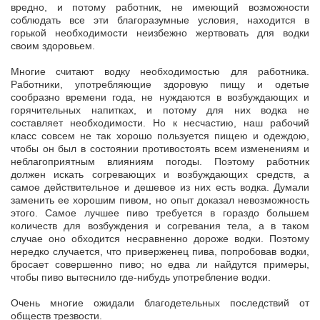
вредно, и потому работник, не имеющий возможности
соблюдать все эти благоразумные условия, находится в
горькой необходимости неизбежно жертвовать для водки
своим здоровьем.
Многие считают водку необходимостью для работника.
Работники, употребляющие здоровую пищу и одетые
сообразно времени года, не нуждаются в возбуждающих и
горячительных напитках, и потому для них водка не
составляет необходимости. Но к несчастию, наш рабочий
класс совсем не так хорошо пользуется пищею и одеждою,
чтобы он был в состоянии противостоять всем изменениям и
неблагоприятным влияниям погоды. Поэтому работник
должен искать согревающих и возбуждающих средств, а
самое действительное и дешевое из них есть водка. Думали
заменить ее хорошим пивом, но опыт доказал невозможность
этого. Самое лучшее пиво требуется в гораздо большем
количеств для возбуждения и согревания тела, а в таком
случае оно обходится несравненно дороже водки. Поэтому
нередко случается, что приверженец пива, попробовав водки,
бросает совершенно пиво; но едва ли найдутся примеры,
чтобы пиво вытеснило где-нибудь употребление водки.
Очень многие ожидали благодетельных последствий от
обществ трезвости.