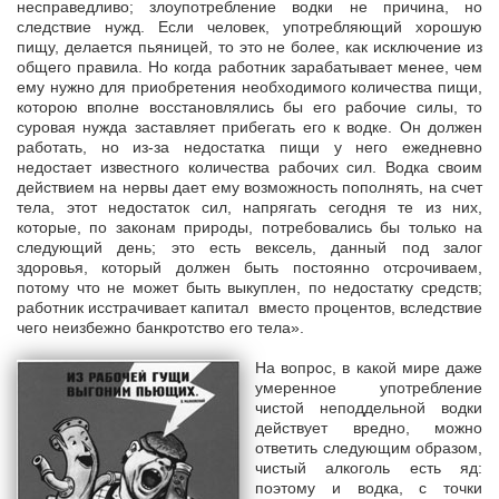
несправедливо; злоупотребление водки не причина, но
следствие нужд. Если человек, употребляющий хорошую
пищу, делается пьяницей, то это не более, как исключение из
общего правила. Но когда работник зарабатывает менее, чем
ему нужно для приобретения необходимого количества пищи,
которою вполне восстановлялись бы его рабочие силы, то
суровая нужда заставляет прибегать его к водке. Он должен
работать, но из-за недостатка пищи у него ежедневно
недостает известного количества рабочих сил. Водка своим
действием на нервы дает ему возможность пополнять, на счет
тела, этот недостаток сил, напрягать сегодня те из них,
которые, по законам природы, потребовались бы только на
следующий день; это есть вексель, данный под залог
здоровья, который должен быть постоянно отсрочиваем,
потому что не может быть выкуплен, по недостатку средств;
работник исстрачивает капитал вместо процентов, вследствие
чего неизбежно банкротство его тела».
На вопрос, в какой мире даже
умеренное употребление
чистой неподдельной водки
действует вредно, можно
ответить следующим образом,
чистый алкоголь есть яд:
поэтому и водка, с точки