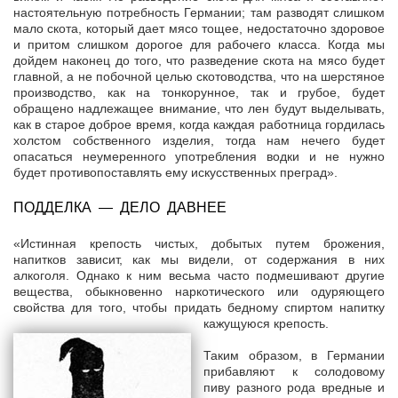
настоятельную потребность Германии; там разводят слишком
мало скота, который дает мясо тощее, недостаточно здоровое
и притом слишком дорогое для рабочего класса. Когда мы
дойдем наконец до того, что разведение скота на мясо будет
главной, а не побочной целью скотоводства, что на шерстяное
производство, как на тонкорунное, так и грубое, будет
обращено надлежащее внимание, что лен будут выделывать,
как в старое доброе время, когда каждая работница гордилась
холстом собственного изделия, тогда нам нечего будет
опасаться неумеренного употребления водки и не нужно
будет противопоставлять ему искусственных преград».
ПОДДЕЛКА — ДЕЛО ДАВНЕЕ
«Истинная крепость чистых, добытых путем брожения,
напитков зависит, как мы видели, от содержания в них
алкоголя. Однако к ним весьма часто подмешивают другие
вещества, обыкновенно наркотического или одуряющего
свойства для того, чтобы придать бедному спиртом напитку
кажущуюся крепость.
Таким образом, в Германии
прибавляют к солодовому
пиву разного рода вредные и