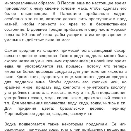
многоразличным образом. В Персии еще по настоящее время
прибавляют к нему свежие головки мака, чтобы сделать его
более опьяняющим. В Палестине прибавляли ладан,
особенно в то вино, которое давали пить преступникам пред
казней, чтобы принести их чрез то в бесчувственное
состояние. В древней Греции прибавляли одну часть морской
воды на 50 частей вина, дабы ускорить этим пищеварение и
уменьшить действие вина на мозг.
Самая вредная из сладких примесей есть свинцовый сахар,
сильно ядовитое вещество. Такого рода подделка может быть
скорее названа умышленным отравлением; в новейшее время
едва ли употребляется эта примесь, потому что теперь
имеются более дешевые средства для уничтожения кислоты в
вине. Кроме этих, существует еще множество других средств
для подделки вина. Чтобы сделать его крепким или, но
крайней мире, придать вид крепости и уничтожить кислоту,
употребляют: алкоголь, известь, пемзу и т.п. Для подслащения
употребляют сахар, медь, сироп, изюм, крахмальный сахар и
т.п. Для увеличения количества: воду, сидр, водку, чигирь и т.п.
Для придания цвета: бразильское дерево, чернику,
Фернамбуковое дерево, сандаль, свеклу и т.п.
Водка подвергается также некоторым подделкам. Ее или
разжижают примесью воды, или к ней прибавляют вещества,