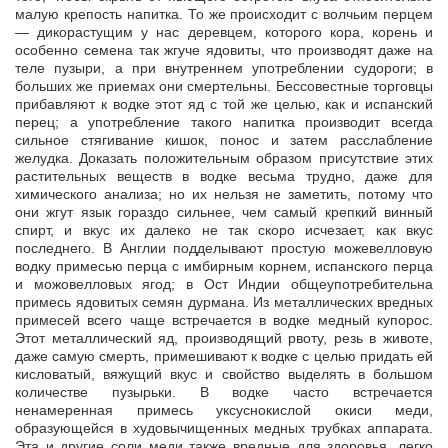
малую крепость напитка. То же происходит с волчьим перцем
— дикорастущим у нас деревцем, которого кора, корень и
особенно семена так жгуче ядовиты, что производят даже на
теле пузыри, а при внутреннем употреблении судороги; в
больших же приемах они смертельны. Бессовестные торговцы
прибавляют к водке этот яд с той же целью, как и испанский
перец; а употребление такого напитка производит всегда
сильное стягивание кишок, понос и затем расслабление
желудка. Доказать положительным образом присутствие этих
растительных веществ в водке весьма трудно, даже для
химического анализа; но их нельзя не заметить, потому что
они жгут язык гораздо сильнее, чем самый крепкий винный
спирт, и вкус их далеко не так скоро исчезает, как вкус
последнего. В Англии подделывают простую можевелловую
водку примесью перца с имбирным корнем, испанского перца
и можовелловых ягод; в Ост Индии общеупотребительна
примесь ядовитых семян дурмана. Из металлических вредных
примесей всего чаще встречается в водке медный купорос.
Этот металлический яд, производящий рвоту, резь в животе,
даже самую смерть, примешивают к водке с целью придать ей
кисловатый, вяжущий вкус и свойство выделять в большом
количестве пузырьки. В водке часто встречается
ненамеренная примесь уксуснокислой окиси меди,
образующейся в худовычищенных медных трубках аппарата.
Эта и другие соли меди также вредные для здоровья, легко