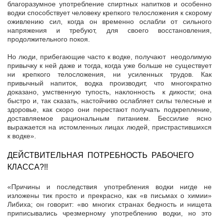
благоразумное употребление спиртных напитков и особенно
водки способствует человеку крепкого телосложения к скорому
оживлению сил, когда он временно ослабли от сильного
напряжения и требуют, для своего восстановления,
продолжительного покоя.
Но люди, прибегающие часто к водке, получают неодолимую
привычку к ней даже и тогда, когда уже больше не существует
ни крепкого телосложения, ни усиленных трудов. Как
привычный напиток, водка производит, что многократно
доказано, умственную тупость, наклонность к дикости; она
быстро и, так сказать, настойчиво ослабляет силы телесные и
здоровье, как скоро они перестают получать подкрепление,
доставляемое рациональным питанием. Бессилие ясно
выражается на истомленных лицах людей, пристрастившихся
к водке».
ДЕЙСТВИТЕЛЬНАЯ ПОТРЕБНОСТЬ РАБОЧЕГО
КЛАССА?!!
«Причины и последствия употребления водки нигде не
изложены тик просто и прекрасно, как «в письмах о химии»
Либиха; он говорит: «во многих странах бедность и нищета
приписывались чрезмерному употреблению водки, но это