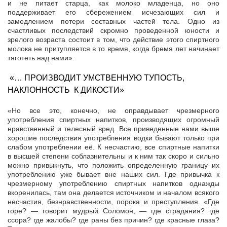
и не питает старца, как молоко младенца, но оно
поддерживает его сбережением исчезающих сил и
замедлением потери составных частей тела. Одно из
счастливых последствий скромно проведенной юности и
зрелого возраста состоит в том, что действие этого спиртного
молока не притупляется в то время, когда бремя лет начинает
тяготеть над нами».
«… ПРОИЗВОДИТ УМСТВЕННУЮ ТУПОСТЬ,
НАКЛОННОСТЬ К ДИКОСТИ»
«Но все это, конечно, не оправдывает чрезмерного
употребления спиртных напитков, производящих огромный
нравственный и телесный вред. Все приведенные нами выше
хорошие последствия употребления водки бывают только при
слабом употреблении её. К несчастию, все спиртные напитки
в высшей степени соблазнительны и к ним так скоро и сильно
можно привыкнуть, что положить определенную границу их
употреблению уже бывает вне наших сил. Где привычка к
чрезмерному употреблению спиртных напитков однажды
вкоренилась, там она делается источником и началом всякого
несчастия, безнравственности, порока и преступления. «Где
горе? — говорит мудрый Соломон, — где страдания? где
ссора? где жалобы? где раны без причин? где красные глаза?