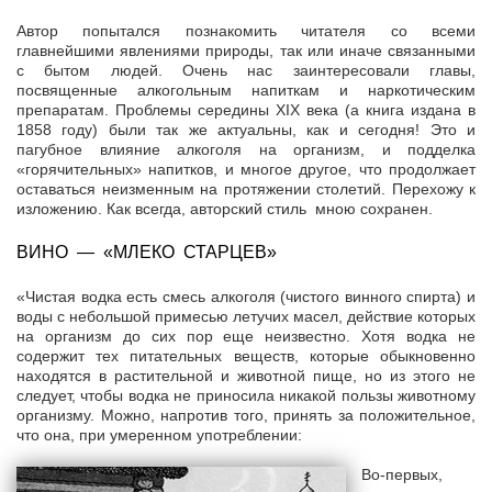
Автор попытался познакомить читателя со всеми
главнейшими явлениями природы, так или иначе связанными
с бытом людей. Очень нас заинтересовали главы,
посвященные алкогольным напиткам и наркотическим
препаратам. Проблемы середины ХIХ века (а книга издана в
1858 году) были так же актуальны, как и сегодня! Это и
пагубное влияние алкоголя на организм, и подделка
«горячительных» напитков, и многое другое, что продолжает
оставаться неизменным на протяжении столетий. Перехожу к
изложению. Как всегда, авторский стиль мною сохранен.
ВИНО — «МЛЕКО СТАРЦЕВ»
«Чистая водка есть смесь алкоголя (чистого винного спирта) и
воды с небольшой примесью летучих масел, действие которых
на организм до сих пор еще неизвестно. Хотя водка не
содержит тех питательных веществ, которые обыкновенно
находятся в растительной и животной пище, но из этого не
следует, чтобы водка не приносила никакой пользы животному
организму. Можно, напротив того, принять за положительное,
что она, при умеренном употреблении:
Во-первых,