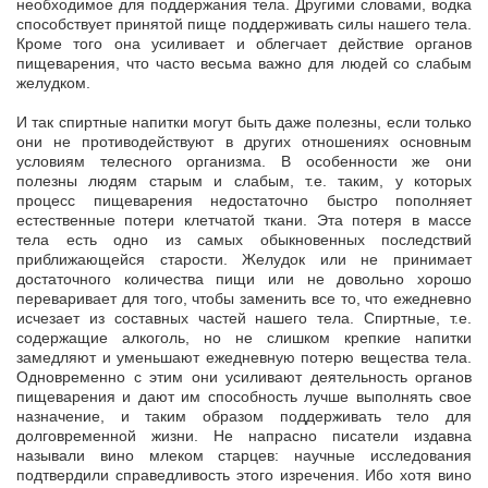
необходимое для поддержания тела. Другими словами, водка
способствует принятой пище поддерживать силы нашего тела.
Кроме того она усиливает и облегчает действие органов
пищеварения, что часто весьма важно для людей со слабым
желудком.
И так спиртные напитки могут быть даже полезны, если только
они не противодействуют в других отношениях основным
условиям телесного организма. В особенности же они
полезны людям старым и слабым, т.е. таким, у которых
процесс пищеварения недостаточно быстро пополняет
естественные потери клетчатой ткани. Эта потеря в массе
тела есть одно из самых обыкновенных последствий
приближающейся старости. Желудок или не принимает
достаточного количества пищи или не довольно хорошо
переваривает для того, чтобы заменить все то, что ежедневно
исчезает из составных частей нашего тела. Спиртные, т.е.
содержащие алкоголь, но не слишком крепкие напитки
замедляют и уменьшают ежедневную потерю вещества тела.
Одновременно с этим они усиливают деятельность органов
пищеварения и дают им способность лучше выполнять свое
назначение, и таким образом поддерживать тело для
долговременной жизни. Не напрасно писатели издавна
называли вино млеком старцев: научные исследования
подтвердили справедливость этого изречения. Ибо хотя вино