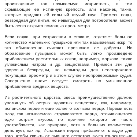
производящие так называемую искристость, и тем
скрывающие ее истинную крепость, или наконец такие,
которые придают ей сильный жгучий вкус. Примесь воды,
безвредная для питья, но невыгодная для потребителя, может
быть легко открыта помощью арео- метра.
Если водка, при сотрясении в стакане, отделяет большое
количество маленьких пузырьков или так называемых искр, то
это обыкновенно считают признаком ее доброты. Но
образование пузырьков может быть легко произведено
прибавлением растительных соков, например, моркови, также
углекислым натром и др. веществами. Примеси эти для
здоровья безвредны, но невыгодны для неосторожного
покупщика; ареометр и в этом случае неопровержимый судья.
Совершенно иначе следует смотреть на умышленное
прибавление вредных веществ.
Из растительного царства, здесь преимущественно должно
упомянуть об острых ядовитых веществах, как, например,
испанском перце и еще более о волчьем перце. Первый есть
плод так называемого стручковатого перца, отличающегося
едко острым вкусом, по причине которого он часто
употребляется, как приправа, хотя в больших количествах
действует, как яд. Испанский перец прибавляют к водке для
того, чтобы скрыть от пьющего остротою вкуса относительно