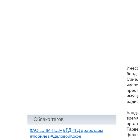
Инесс
банды
Синел
числе
прест
имуще
радио
Банда
время
Облако тегов
орган
Тарве
#ГД
#АО «ЭПМ-НЭЗ»
#ГД #работаем
феде
#ДеловойКофе
#Кобилев