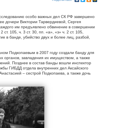
асследованию особо важных дел СК РФ завершено
ее дочери Виктории Тарвердиевой, Сергея
 каждого им предъявлено обвинение в совершении
т. 105, ч. 3 ст. 30, пп. «а», «з» ч. 2 ст. 105,
частие в банде, убийство двух и более лиц, разбой,
ном Подкопаевым в 2007 году создали банду для
ых органов, завладения их имуществом, а также
ений. Позднее в состав банды вошли инспектор
жбы ГИБДД отдела внутренних дел Аксайского
Анастасией – сестрой Подкопаева, а также дочь