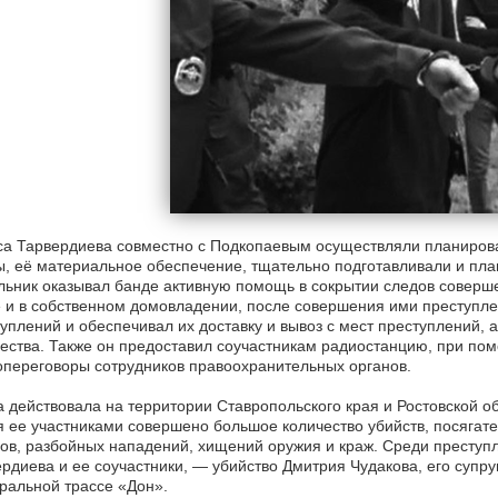
а Тарвердиева совместно с Подкопаевым осуществляли планирова
, её материальное обеспечение, тщательно подготавливали и пл
ьник оказывал банде активную помощь в сокрытии следов соверше
 и в собственном домовладении, после совершения ими преступле
уплений и обеспечивал их доставку и вывоз с мест преступлений, 
ства. Также он предоставил соучастникам радиостанцию, при по
переговоры сотрудников правоохранительных органов.
 действовала на территории Ставропольского края и Ростовской об
 ее участниками совершено большое количество убийств, посягате
ов, разбойных нападений, хищений оружия и краж. Среди преступ
рдиева и ее соучастники, — убийство Дмитрия Чудакова, его супру
ральной трассе «Дон».