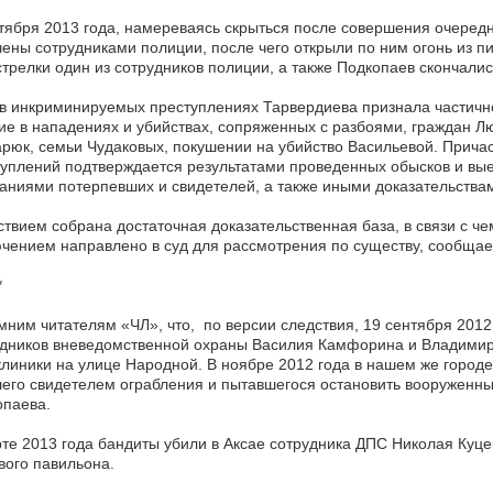
тября 2013 года, намереваясь скрыться после совершения очеред
ены сотрудниками полиции, после чего открыли по ним огонь из п
трелки один из сотрудников полиции, а также Подкопаев скончали
в инкриминируемых преступлениях Тарвердиева признала частично
ие в нападениях и убийствах, сопряженных с разбоями, граждан Лю
рюк, семьи Чудаковых, покушении на убийство Васильевой. Прича
уплений подтверждается результатами проведенных обысков и вые
аниями потерпевших и свидетелей, а также иными доказательства
твием собрана достаточная доказательственная база, в связи с ч
чением направлено в суд для рассмотрения по существу, сообщае
*
ним читателям «ЧЛ», что, по версии следствия, 19 сентября 2012
дников вневедомственной охраны Василия Камфорина и Владимир
линики на улице Народной. В ноябре 2012 года в нашем же городе
его свидетелем ограбления и пытавшегося остановить вооруженн
опаева.
те 2013 года бандиты убили в Аксае сотрудника ДПС Николая Куц
вого павильона.