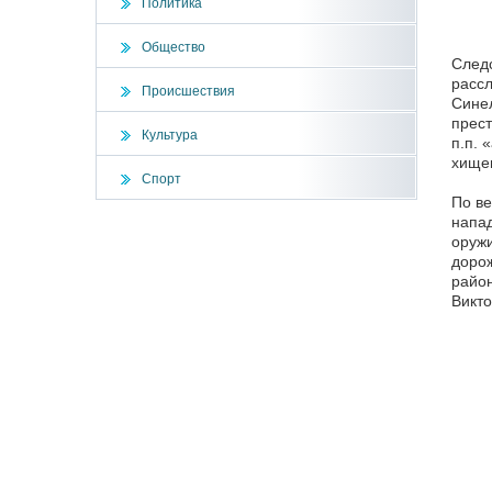
Политика
Общество
Следс
рассл
Происшествия
Синел
прест
Культура
п.п. 
хищен
Спорт
По ве
напад
оружи
дорож
район
Викто