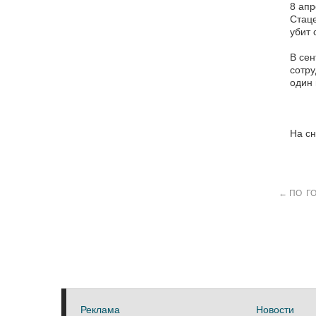
8 апр
Стаце
убит 
В сен
сотру
один 
На сн
←
ПО Г
Реклама
Новости