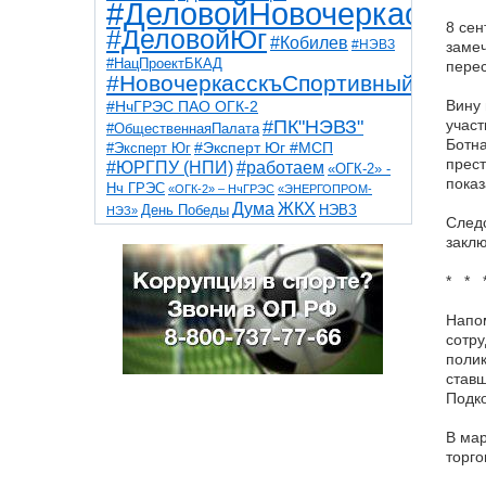
#ДеловойНовочеркасск
8 сен
#ДеловойЮг
#Кобилев
#НЭВЗ
замеч
#НацПроектБКАД
перес
#НовочеркасскъСпортивный
Вину 
#НчГРЭС ПАО ОГК-2
#ПК"НЭВЗ"
участ
#ОбщественнаяПалата
Ботна
#Эксперт Юг
#Эксперт Юг #МСП
прест
#ЮРГПУ (НПИ)
#работаем
«ОГК-2» -
показ
Нч ГРЭС
«ОГК-2» – НчГРЭС
«ЭНЕРГОПРОМ-
Дума
ЖКХ
НЭВЗ
День Победы
НЭЗ»
Следс
ТНТ
НчГРЭС
Победа
Собор
ТПП
заклю
благоустройство
ветераны
выборы
дети
дороги
казаки
коррупция
космос
* * 
парк
общественная палата
пожар
роща
спорт
художники
театр
транспорт
Напом
сотру
полик
ставш
Подк
В мар
торго