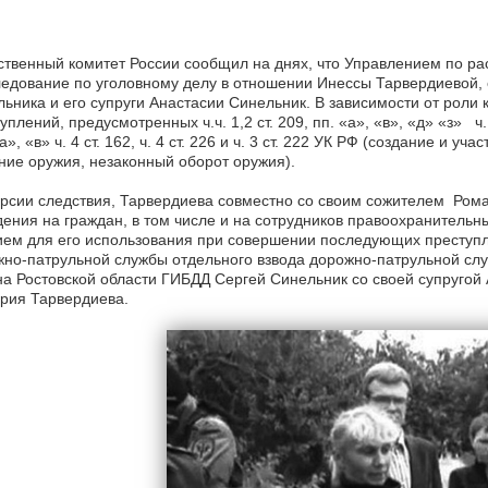
твенный комитет России сообщил на днях, что Управлением по р
едование по уголовному делу в отношении Инессы Тарвердиевой, 
ьника и его супруги Анастасии Синельник. В зависимости от роли
уплений, предусмотренных ч.ч. 1,2 ст. 209, пп. «а», «в», «д» «з» ч. 2 с
«а», «в» ч. 4 ст. 162, ч. 4 ст. 226 и ч. 3 ст. 222 УК РФ (создание и у
ие оружия, незаконный оборот оружия).
рсии следствия, Тарвердиева совместно со своим сожителем Рома
ения на граждан, в том числе и на сотрудников правоохранительн
ем для его использования при совершении последующих преступл
но-патрульной службы отдельного взвода дорожно-патрульной слу
а Ростовской области ГИБДД Сергей Синельник со своей супругой 
рия Тарвердиева.