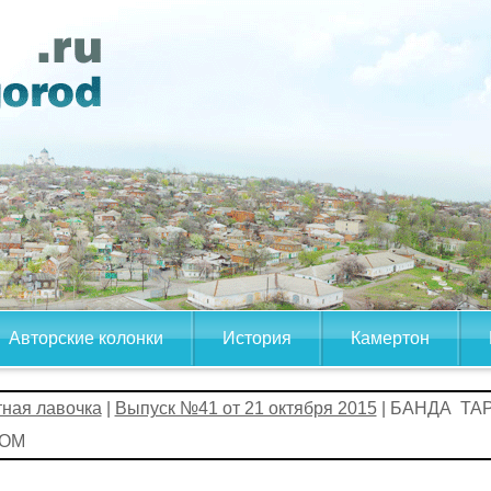
Авторские колонки
История
Камертон
тная лавочка
|
Выпуск №41 от 21 октября 2015
| БАНДА Т
УДОМ