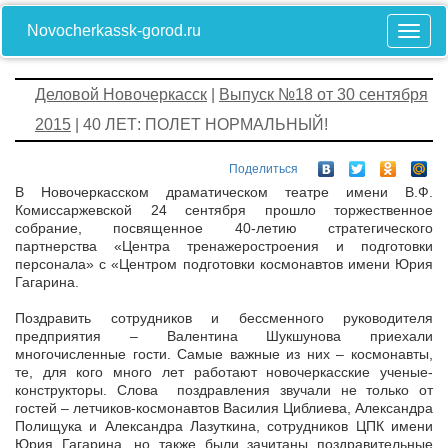
Novocherkassk-gorod.ru
Деловой Новочеркасск
|
Выпуск №18 от 30 сентября
2015
| 40 ЛЕТ: ПОЛЕТ НОРМАЛЬНЫЙ!
Поделиться
В
Новочеркасском драматическом театре имени В.Ф.
Комиссаржевской 24 сентября прошло торжественное
собрание, посвященное 40-летию стратегического
партнерства «Центра тренажеростроения и подготовки
персонала» с «Центром подготовки космонавтов имени Юрия
Гагарина.
Поздравить сотрудников и бессменного руководителя
предприятия – Валентина Шукшунова приехали
многочисленные гости. Самые важные из них – космонавты,
те, для кого много лет работают новочеркасские ученые-
конструкторы.
Слова поздравления звучали не только от
гостей – летчиков-космонавтов Василия Циблиева, Александра
Полищука и Александра Лазуткина, сотрудников ЦПК имени
Юрия Гагарина, но также были зачитаны поздравительные