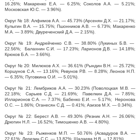
16.26%; Макаренко Е.А. — 6.25%; Соколов А.А. — 5.21%;
Московская Ю.С. — 3.96%).
Округ № 18: Алфимов А.А. — 45.73% (Арсенян Д.Х. — 21.17%;
Кулыгин В.А. — 15.75%; Пшонников А.В. — 6.73%; Макаренко
М.А. — 3.89%; Двуреченский Д.А. — 2.15%).
Округ № 19: Андрейченко С.В. — 38.80% (Лукиных Б.В. —
22.56%; Балахнин С.И. — 17.23%; Ларионов Д.В. — 14.18%;
Крюков Б.А. — 3.66%).
Округ № 20: Милюков А.Х. — 36.61% (Рындин В.Н. — 25.72%;
Коршунов С.А. — 13.16%; Ревунов Р.В. — 8.28%; Леонов Н.П.
— 6.35%; Пуговкина О.И. — 5.01%).
Округ № 21: Лембриков А.А. — 30.23% (Поволоцкая М.В. —
22.18%; Сарыев С.Д. — 21.69%; Павелкин Д.А. — 7.85%;
Илларионов С.А. — 7.37%; Бабенко Е.И. — 5.17%; Неронова
О.С. — 1.86%; Оганесян С.Д. — 0.41%; Азизов М.Х. — 0.34%).
Округ № 22: Берест А.В. — 49.30% (Резник А.Н. — 26.06%;
Дрюпин Н.Л. — 16.52%; Тимошенко А.В. — 4.80%).
Округ № 23: Рыженков М.П. — 50.76% (Асвадуров В.А. —
22.61%; Дерезин С.С. — 13.82%; Шалаева Н.В. – 12,81%).