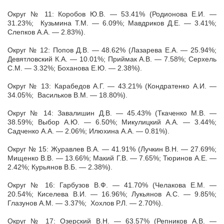
Округ № 11: Коробов Ю.В. — 53.41% (Родионова Е.И. —
31.23%; Кузьмина Т.М. — 6.09%; Мавдриков Д.Е. — 3.41%;
Слепков А.А. — 2.83%).
Округ № 12: Попов Д.В. — 48.62% (Лазарева Е.А. — 25.94%;
Девятловский К.А. — 10.01%; Приймак А.В. — 7.58%; Серхель
С.М. — 3.32%; Боханова Е.Ю. — 2.38%).
Округ № 13: Карабедов А.Г. — 43.21% (Кондратенко А.И. —
34.05%; Васильков В.М. — 18.80%).
Округ № 14: Завалишин Д.В. — 45.43% (Ткаченко М.В. —
38.59%; Выбор А.Ю. — 6.50%; Микулицкий А.А. — 3.44%;
Садченко А.А. — 2.06%; Илюхина А.А. — 0.81%).
Округ № 15: Журавлев В.А. — 41.91% (Лучкин В.Н. — 27.69%;
Мищенко В.В. — 13.66%; Макий Г.В. — 7.65%; Тюринов А.Е. —
2.42%; Курьянов В.Б. — 2.38%).
Округ № 16: Гарбузов В.Ф. — 41.70% (Челакова Е.М. —
20.54%; Киселева В.И. — 16.96%; Лукьянов А.С. — 9.85%;
Глазунов А.М. — 3.37%; Хохлов Р.Л. — 2.70%).
Округ № 17: Озерский В.Н. — 63.57% (Репников А.В. —