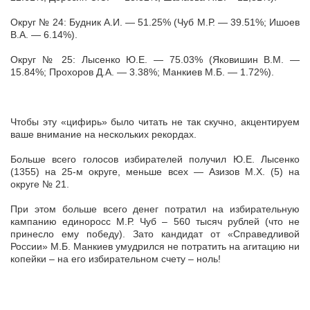
Округ № 24: Будник А.И. — 51.25% (Чуб М.Р. — 39.51%; Ишоев
В.А. — 6.14%).
Округ № 25: Лысенко Ю.Е. — 75.03% (Яковишин В.М. —
15.84%; Прохоров Д.А. — 3.38%; Манкиев М.Б. — 1.72%).
Чтобы эту «цифирь» было читать не так скучно, акцентируем
ваше внимание на нескольких рекордах.
Больше всего голосов избирателей получил Ю.Е. Лысенко
(1355) на 25-м округе, меньше всех — Азизов М.Х. (5) на
округе № 21.
При этом больше всего денег потратил на избирательную
кампанию единоросс М.Р. Чуб – 560 тысяч рублей (что не
принесло ему победу). Зато кандидат от «Справедливой
России» М.Б. Манкиев умудрился не потратить на агитацию ни
копейки – на его избирательном счету – ноль!