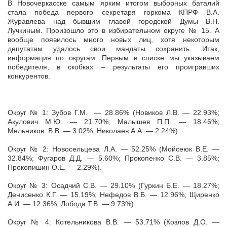
В Новочеркасске самым ярким итогом выборных баталий
стала победа первого секретаря горкома КПРФ В.А.
Журавлева над бывшим главой городской Думы В.Н.
Лучкиным. Произошло это в избирательном округе № 15. А
вообще появилось много новых лиц, хотя некоторым
депутатам удалось свои мандаты сохранить. Итак,
информация по округам. Первым в списке мы указываем
победителя, в скобках – результаты его проигравших
конкурентов.
Округ № 1: Зубов Г.М. — 28.86% (Новиков Л.В. — 22.93%;
Акулович М.Ю. — 21.70%; Малышев П.П. — 18.46%;
Мельников В.В. — 3.02%; Николаев А.А. — 2.24%).
Округ № 2: Новосельцева Л.А. — 52.25% (Мойсеюк В.Е. —
32.84%; Фугаров Д.Д. — 5.60%; Прокопенко С.В. — 3.85%;
Прокопишин О.Е. — 2.29%).
Округ № 3: Осадчий С.В. — 29.10% (Гуркин Б.Е. — 18.27%;
Денисенко К.Г. — 15.19%; Нефедов В.Б. — 12.96%; Щиренко
А.И. — 12.36%; Лобода Т.В. — 9.73%).
Округ № 4: Котельникова В.В. — 53.71% (Козлов Д.О. —