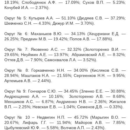
18.19%; Слободянюк А.Ф. — 17.09%; Сухов В.П. — 5.23%;
Кочубей И.А. — 2.37%).
Округ № 5: Кутырев А.А. — 51.10% (Дюдяев С.В. — 37.29%;
Шевченко С.Н. — 4.33%; Дижур И.М. — 3.70%).
Округ № 6: Маханьков В.Ю. — 34.13% (Хецуриани Е.Д. —
26.25%; Предеин М.В. — 19.42%; Попов А.В. — 17.88%).
Округ № 7: Яковенко А.С. — 32.32% (Золоторенко В.И. —
29.65%; Неуймин А.Е. — 13.97%; Абрамовский А.Е. — 8.32%;
Оттев Д.В. — 7.90%; Самохвалов Л.А. — 3.52%).
Округ № 8: Горкавченко Н.Н. — 34.00% (Кисляков С.В. —
28.94%; Маштаков Н.А. — 21.55%; Сергеенков Н.Н. — 9.95%;
Артемьев А.В. — 2.44%).
Округ № 9: Гончаров С.Ю. — 34.45% (Зленко Е.Е. — 30.88%;
Андрющенко А.А. — 10.16%; Золоторенко А.В. — 8.68%;
Меншиков А.С. — 6.87%; Андриенко Н.В. — 2.36%; Жигалов
В.П. — 2.25%; Невская Е.В. — 1.04%; Семенов Д.В. — 0.33%).
Округ № 10 – Недвигин Н.П. — 45.72% (Марыгин В.О. —
20.67%; Лифарь Г.Г. — 11.94%; Майоров А.В. — 7.85%;
Цыбулевский Ю.Ф. — 5.58%; Волчков А.П. — 2.43%).