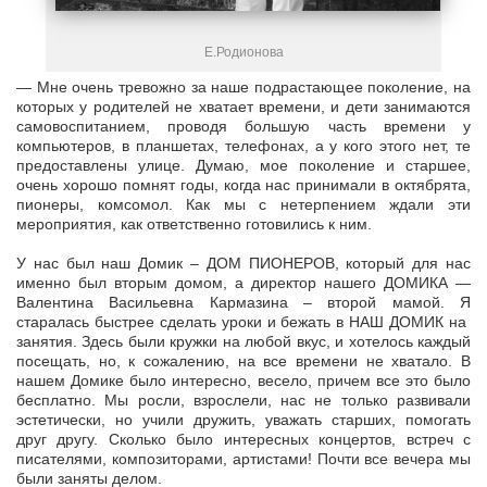
Е.Родионова
— Мне очень тревожно за наше подрастающее поколение, на
которых у родителей не хватает времени, и дети занимаются
самовоспитанием, проводя большую часть времени у
компьютеров, в планшетах, телефонах, а у кого этого нет, те
предоставлены улице. Думаю, мое поколение и старшее,
очень хорошо помнят годы, когда нас принимали в октябрята,
пионеры, комсомол. Как мы с нетерпением ждали эти
мероприятия, как ответственно готовились к ним.
У нас был наш Домик – ДОМ ПИОНЕРОВ, который для нас
именно был вторым домом, а директор нашего ДОМИКА —
Валентина Васильевна Кармазина – второй мамой. Я
старалась быстрее сделать уроки и бежать в НАШ ДОМИК на
занятия. Здесь были кружки на любой вкус, и хотелось каждый
посещать, но, к сожалению, на все времени не хватало. В
нашем Домике было интересно, весело, причем все это было
бесплатно. Мы росли, взрослели, нас не только развивали
эстетически, но учили дружить, уважать старших, помогать
друг другу. Сколько было интересных концертов, встреч с
писателями, композиторами, артистами! Почти все вечера мы
были заняты делом.