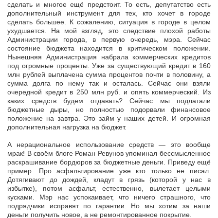
сделать и многое ещё предстоит. То есть, депутатство есть
дополнительный инструмент для тех, кто хочет в городе
сделать большее. К сожалению, ситуация в городе в целом
ухудшается. На мой взгляд, это следствие плохой работы
Администрации города, в первую очередь, мэра. Сейчас
состояние бюджета находится в критическом положении.
Нынешняя Администрация набрала коммерческих кредитов
под огромные проценты. Уже за существующий кредит в 160
млн рублей выплачена сумма процентов почти в половину, а
сумма долга по нему так и осталась. Сейчас они взяли
очередной кредит в 250 млн руб. и опять коммерческий. Из
каких средств будем отдавать? Сейчас мы подлатали
бюджетные дыры, но полностью подорвали финансовое
положение на завтра. Это займ у наших детей. И огромная
дополнительная нагрузка на бюджет.
А нерациональное использование средств — это вообще
мрак! В своём блоге Роман Ревунов упоминал бессмысленное
раскрашивание бордюров за бюджетные деньги. Приведу ещё
пример. Про асфальтирование уже кто только не писал.
Дотягивают до дождей, кладут в грязь (которой у нас в
избытке), потом асфальт, естественно, вылетает целыми
кусками. Мэр нас успокаивает, что ничего страшного, что
подрядчики исправят по гарантии. Но мы хотим за наши
деньги получить новое, а не ремонтированное покрытие.