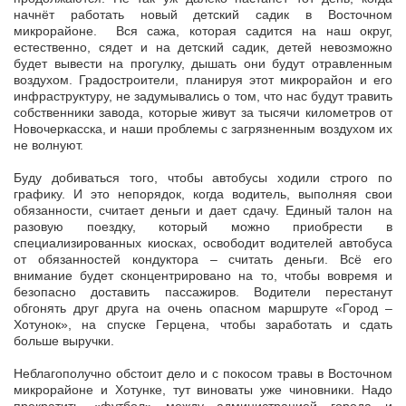
начнёт работать новый детский садик в Восточном
микрорайоне. Вся сажа, которая садится на наш округ,
естественно, сядет и на детский садик, детей невозможно
будет вывести на прогулку, дышать они будут отравленным
воздухом. Градостроители, планируя этот микрорайон и его
инфраструктуру, не задумывались о том, что нас будут травить
собственники завода, которые живут за тысячи километров от
Новочеркасска, и наши проблемы с загрязненным воздухом их
не волнуют.
Буду добиваться того, чтобы автобусы ходили строго по
графику. И это непорядок, когда водитель, выполняя свои
обязанности, считает деньги и дает сдачу. Единый талон на
разовую поездку, который можно приобрести в
специализированных киосках, освободит водителей автобуса
от обязанностей кондуктора – считать деньги. Всё его
внимание будет сконцентрировано на то, чтобы вовремя и
безопасно доставить пассажиров. Водители перестанут
обгонять друг друга на очень опасном маршруте «Город –
Хотунок», на спуске Герцена, чтобы заработать и сдать
больше выручки.
Неблагополучно обстоит дело и с покосом травы в Восточном
микрорайоне и Хотунке, тут виноваты уже чиновники. Надо