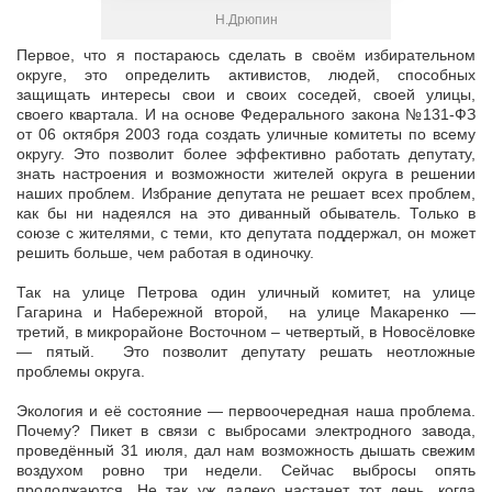
Н.Дрюпин
Первое, что я постараюсь сделать в своём избирательном
округе, это определить активистов, людей, способных
защищать интересы свои и своих соседей, своей улицы,
своего квартала. И на основе Федерального закона №131-ФЗ
от 06 октября 2003 года создать уличные комитеты по всему
округу. Это позволит более эффективно работать депутату,
знать настроения и возможности жителей округа в решении
наших проблем. Избрание депутата не решает всех проблем,
как бы ни надеялся на это диванный обыватель. Только в
союзе с жителями, с теми, кто депутата поддержал, он может
решить больше, чем работая в одиночку.
Так на улице Петрова один уличный комитет, на улице
Гагарина и Набережной второй, на улице Макаренко —
третий, в микрорайоне Восточном – четвертый, в Новосёловке
— пятый. Это позволит депутату решать неотложные
проблемы округа.
Экология и её состояние — первоочередная наша проблема.
Почему? Пикет в связи с выбросами электродного завода,
проведённый 31 июля, дал нам возможность дышать свежим
воздухом ровно три недели. Сейчас выбросы опять
продолжаются. Не так уж далеко настанет тот день, когда