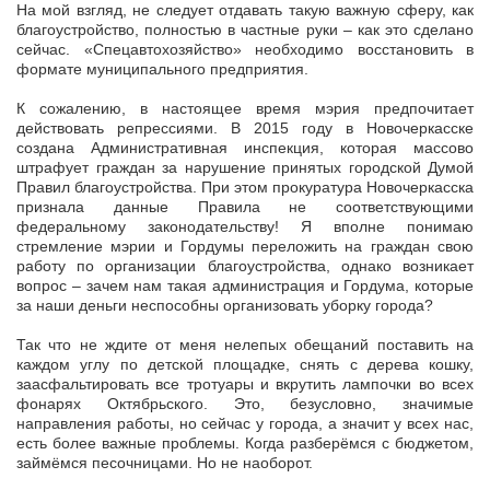
На мой взгляд, не следует отдавать такую важную сферу, как
благоустройство, полностью в частные руки – как это сделано
сейчас. «Спецавтохозяйство» необходимо восстановить в
формате муниципального предприятия.
К сожалению, в настоящее время мэрия предпочитает
действовать репрессиями. В 2015 году в Новочеркасске
создана Административная инспекция, которая массово
штрафует граждан за нарушение принятых городской Думой
Правил благоустройства. При этом прокуратура Новочеркасска
признала данные Правила не соответствующими
федеральному законодательству! Я вполне понимаю
стремление мэрии и Гордумы переложить на граждан свою
работу по организации благоустройства, однако возникает
вопрос – зачем нам такая администрация и Гордума, которые
за наши деньги неспособны организовать уборку города?
Так что не ждите от меня нелепых обещаний поставить на
каждом углу по детской площадке, снять с дерева кошку,
заасфальтировать все тротуары и вкрутить лампочки во всех
фонарях Октябрьского. Это, безусловно, значимые
направления работы, но сейчас у города, а значит у всех нас,
есть более важные проблемы. Когда разберёмся с бюджетом,
займёмся песочницами. Но не наоборот.