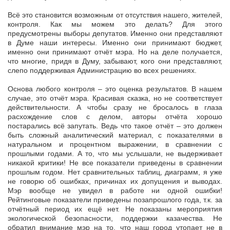
Всё это становится возможным от отсутствия нашего, жителей,
контроля. Как мы можем это делать? Для этого
предусмотрены выборы депутатов. Именно они представляют
в Думе наши интересы. Именно они принимают бюджет,
именно они принимают отчёт мэра. Но на деле получается,
что многие, придя в Думу, забывают, кого они представляют,
слепо поддерживая Администрацию во всех решениях.
Основа любого контроля – это оценка результатов. В нашем
случае, это отчёт мэра. Красивая сказка, но не соответствует
действительности. А чтобы сразу не бросалось в глаза
расхождение слов с делом, авторы отчёта хорошо
постарались всё запутать. Ведь что такое отчёт – это должен
быть сложный аналитический материал, с показателями в
натуральном и процентном выражении, в сравнении с
прошлыми годами. А то, что мы услышали, не выдерживает
никакой критики! Не все показатели приведены в сравнении
прошлым годом. Нет сравнительных таблиц, диаграмм, я уже
не говорю об ошибках, причинах их допущения и выводах.
Мэр вообще не увидел в работе ни одной ошибки!
Рейтинговые показатели приведены позапрошлого года, т.к. за
отчётный период их ещё нет. Не показаны мероприятия
экологической безопасности, поддержки казачества. Не
обратил внимание мэр на то, что наш город утопает не в