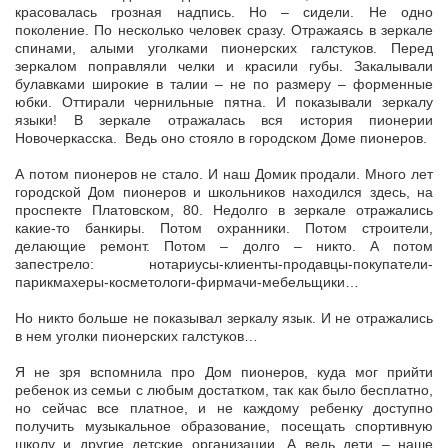
красовалась грозная надпись. Но – сидели. Не одно
поколение. По несколько человек сразу. Отражаясь в зеркале
спинами, алыми уголками пионерских галстуков. Перед
зеркалом поправляли челки и красили губы. Закалывали
булавками широкие в талии – не по размеру – форменные
юбки. Оттирали чернильные пятна. И показывали зеркалу
языки! В зеркале отражалась вся история пионерии
Новочеркасска. Ведь оно стояло в городском Доме пионеров.
А потом пионеров не стало. И наш Домик продали. Много лет
городской Дом пионеров и школьников находился здесь, на
проспекте Платовском, 80. Недолго в зеркале отражались
какие-то банкиры. Потом охранники. Потом строители,
делающие ремонт. Потом – долго – никто. А потом
запестрело: нотариусы-клиенты-продавцы-покупатели-
парикмахеры-косметологи-фирмачи-мебельщики…
Но никто больше не показывал зеркалу язык. И не отражались
в нем уголки пионерских галстуков…
Я не зря вспомнила про Дом пионеров, куда мог прийти
ребенок из семьи с любым достатком, так как было бесплатно,
но сейчас все платное, и не каждому ребенку доступно
получить музыкальное образование, посещать спортивную
школу и другие детские организации. А ведь дети – наше