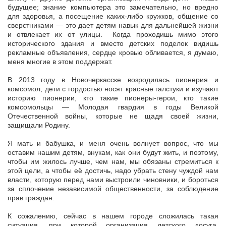
будущее; знание компьютера это замечательно, но вредно
для здоровья, а посещение каких-либо кружков, общение со
сверстниками — это дает детям навык для дальнейшей жизни
и отвлекает их от улицы. Когда проходишь мимо этого
исторического здания и вместо детских поделок видишь
рекламные объявления, сердце кровью обливается, я думаю,
меня многие в этом поддержат.
В 2013 году в Новочеркасске возродилась пионерия и
комсомол, дети с гордостью носят красные галстуки и изучают
историю пионерии, кто такие пионеры-герои, кто такие
комсомольцы — Молодая гвардия в годы Великой
Отечественной войны, которые не щадя своей жизни,
защищали Родину.
Я мать и бабушка, и меня очень волнует вопрос, что мы
оставим нашим детям, внукам, как они будут жить, и поэтому,
чтобы им жилось лучше, чем нам, мы обязаны стремиться к
этой цели, а чтобы её достичь, надо убрать стену чуждой нам
власти, которую перед нами выстроили чиновники, и бороться
за сплочение независимой общественности, за соблюдение
прав граждан.
К сожалению, сейчас в нашем городе сложилась такая
ситуация, при которой организация детского досуга,