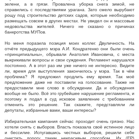
зелени, а в грязи. Провалена уборка снега зимой, не
справились с последствиями урагана. Зато смело вырубают
рощу под строительство детских садов, которые необходимо
размещать совсем в других местах. Не увидел он и массовые
недовольства жителей. Ничего не сказано о причинах
банкротства МУПов.
Но меня поразила позиция моих коллег. Двуличность. На
отчёте предыдущего мэра А.И. Кондратенко они были очень
«принципиальны», обрывали Анатолия Ивановича, с места
выкрикивали вопросы и свои суждения. Регламент нарушался
постоянно. А в этот раз им уже ничего не интересно. Видите
ли, время для выступления закончилось у мэра. Так в чём
проблема? Я предложил продлить ему время. Так моё
предложение даже не поставили на голосование. Также не
предоставили мне слово в обсуждении. Да и обсуждения
вообще не было. Всё это грубейшее нарушение регламента, и
поэтому я подал в суд исковое заявление с требованием
отменить это решение. Так скажите, представляли ли
депутаты, избранные вами, ваши интересы?
Избирательная кампания сейчас проходит очень грязно. Нас
хотели снять с выборов. Власть показала своё истинное лицо
и бессилие. Испугавшись честных выборов, решили себе
очистить дорогу таким некрасивым способом. Их (ЕР)