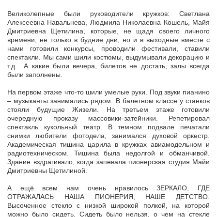
Великолепные были руководители кружков: Светлана
Алексеевна Навальнева, Людмила Николаевна Кошель, Майя
Дмитриевна Щетилина, которые, не щадя своего личного
времени, не только в будние дни, но и в выходные вместе с
нами готовили конкурсы, проводили фестивали, ставили
спектакли. Мы сами шили костюмы, выдумывали декорацию и
т.д. А какие были вечера, билетов не достать, залы всегда
были заполнены.
На первом этаже что-то шили умелые руки. Под звуки пианино
– музыканты занимались рядом. В балетном классе у станков
стояли будущие Жизели. На третьем этаже готовили
очередную проказу массовики-затейники. Репетировал
спектакль кукольный театр. В темном подвале печатали
снимки любители фотодела, занимался духовой оркестр.
Академическая тишина царила в кружках авиамодельном и
радиотехническом. Тишина была недолгой и обманчивой.
Здание вздрагивало, когда запевала пионерская студия Майи
Дмитриевны Щетилиной.
А ещё всем нам очень нравилось ЗЕРКАЛО, ГДЕ
ОТРАЖАЛАСЬ НАША ПИОНЕРИЯ, НАШЕ ДЕТСТВО.
Высоченное стекло с низкой широкой полкой, на которой
можно было сидеть. Сидеть было нельзя, о чем на стекле