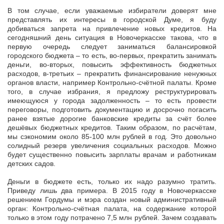
В том случае, если уважаемые избиратели доверят мне
представлять их интересы в городской Думе, я буду
добиваться запрета на привлечение новых кредитов. На
сегодняшний день ситуация в Новочеркасске такова, что в
первую очередь следует заниматься балансировкой
городского бюджета – то есть, во-первых, прекратить занимать
деньги, во-вторых, повысить эффективность бюджетных
расходов, в-третьих – прекратить финансирование ненужных
органов власти, например Контрольно-счётной палаты. Кроме
того, в случае избрания, я предложу реструктурировать
имеющуюся у города задолженность – то есть провести
переговоры, подготовить документацию и досрочно погасить
ранее взятые дорогие банковские кредиты за счёт более
дешёвых бюджетных кредитов. Таким образом, по расчётам,
мы сэкономим около 85-100 млн рублей в год. Это довольно
солидный резерв увеличения социальных расходов. Можно
будет существенно повысить зарплаты врачам и работникам
детских садов.
Деньги в бюджете есть, только их надо разумно тратить.
Приведу лишь два примера. В 2015 году в Новочеркасске
решением Гордумы и мэра создан новый административный
орган: Контрольно-счётная палата, на содержание которой
только в этом году потрачено 7,5 млн рублей. Зачем создавать