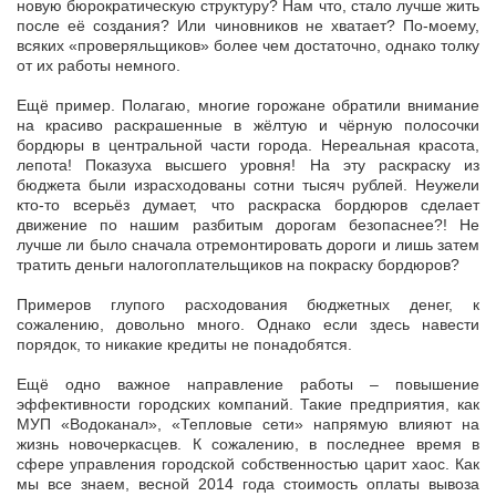
новую бюрократическую структуру? Нам что, стало лучше жить
после её создания? Или чиновников не хватает? По-моему,
всяких «проверяльщиков» более чем достаточно, однако толку
от их работы немного.
Ещё пример. Полагаю, многие горожане обратили внимание
на красиво раскрашенные в жёлтую и чёрную полосочки
бордюры в центральной части города. Нереальная красота,
лепота! Показуха высшего уровня! На эту раскраску из
бюджета были израсходованы сотни тысяч рублей. Неужели
кто-то всерьёз думает, что раскраска бордюров сделает
движение по нашим разбитым дорогам безопаснее?! Не
лучше ли было сначала отремонтировать дороги и лишь затем
тратить деньги налогоплательщиков на покраску бордюров?
Примеров глупого расходования бюджетных денег, к
сожалению, довольно много. Однако если здесь навести
порядок, то никакие кредиты не понадобятся.
Ещё одно важное направление работы – повышение
эффективности городских компаний. Такие предприятия, как
МУП «Водоканал», «Тепловые сети» напрямую влияют на
жизнь новочеркасцев. К сожалению, в последнее время в
сфере управления городской собственностью царит хаос. Как
мы все знаем, весной 2014 года стоимость оплаты вывоза