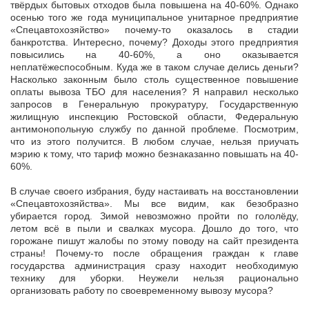
твёрдых бытовых отходов была повышена на 40-60%. Однако
осенью того же года муниципальное унитарное предприятие
«Спецавтохозяйство» почему-то оказалось в стадии
банкротства. Интересно, почему? Доходы этого предприятия
повысились на 40-60%, а оно оказывается
неплатёжеспособным. Куда же в таком случае делись деньги?
Насколько законным было столь существенное повышение
оплаты вывоза ТБО для населения? Я направил несколько
запросов в Генеральную прокуратуру, Государственную
жилищную инспекцию Ростовской области, Федеральную
антимонопольную службу по данной проблеме. Посмотрим,
что из этого получится. В любом случае, нельзя приучать
мэрию к тому, что тариф можно безнаказанно повышать на 40-
60%.
В случае своего избрания, буду настаивать на восстановлении
«Спецавтохозяйства». Мы все видим, как безобразно
убирается город. Зимой невозможно пройти по гололёду,
летом всё в пыли и свалках мусора. Дошло до того, что
горожане пишут жалобы по этому поводу на сайт президента
страны! Почему-то после обращения граждан к главе
государства администрация сразу находит необходимую
технику для уборки. Неужели нельзя рационально
организовать работу по своевременному вывозу мусора?