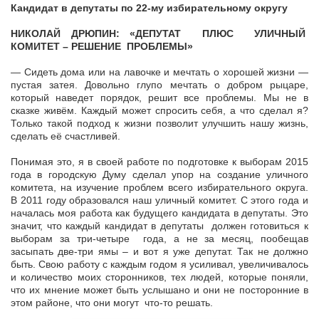
Кандидат в депутаты по 22-му избирательному округу
НИКОЛАЙ ДРЮПИН: «ДЕПУТАТ ПЛЮС УЛИЧНЫЙ
КОМИТЕТ – РЕШЕНИЕ ПРОБЛЕМЫ»
— Сидеть дома или на лавочке и мечтать о хорошей жизни —
пустая затея. Довольно глупо мечтать о добром рыцаре,
который наведет порядок, решит все проблемы. Мы не в
сказке живём. Каждый может спросить себя, а что сделал я?
Только такой подход к жизни позволит улучшить нашу жизнь,
сделать её счастливей.
Понимая это, я в своей работе по подготовке к выборам 2015
года в городскую Думу сделал упор на создание уличного
комитета, на изучение проблем всего избирательного округа.
В 2011 году образовался наш уличный комитет. С этого года и
началась моя работа как будущего кандидата в депутаты. Это
значит, что каждый кандидат в депутаты должен готовиться к
выборам за три-четыре года, а не за месяц, пообещав
засыпать две-три ямы – и вот я уже депутат. Так не должно
быть. Свою работу с каждым годом я усиливал, увеличивалось
и количество моих сторонников, тех людей, которые поняли,
что их мнение может быть услышано и они не посторонние в
этом районе, что они могут что-то решать.