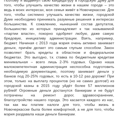
Поэтому я выдвинул свою кандидатуру в городскую Думу для
того, чтобы улучшить качество жизни в нашем городе – это
ведь в моих интересах, моя семья живёт в Новочеркасске. Для
того, чтобы системно улучшать качество жизни, городской
Думе необходимо принимать разумные решения в интересах
большинства. К сожалению, нынешний состав депутатов,
большинство из которых принадлежит к так называемой
«партии власти», покорно одобряет любую, даже самую
бредовую, инициативу администрации. Взять, например,
бюджет. Начиная с 2013 года мэрия очень активно занимает
деньги, причём делает это самым глупым способом. Закон
позволяет брать кредиты в областном и федеральном
бюджетах. Это выгодно, т.к. ставка по бюджетным кредитам
минимальная – всего лишь 2-3% годовых. Однако наша
малокомпетентная администрация неспособна подготовить
необходимую документацию, поэтому занимает деньги у
банков под 20-25% годовых, то есть в 10-12 раз дороже! При
этом, только на выплату процентов (но не самих долгов!) из
городской казны в 2015 году уйдёт более 57 миллионов
рублей! Огромные деньги достанутся банкирам и не будут
потрачены на ремонт дорог, здравоохранение,
благоустройство нашего города. Это касается каждого из нас,
так как мы платим налоги для того, чтобы жизнь в
Новочеркасске была более комфортной, а не для того, чтобы
мэрия раздавала наши деньги банкирам.