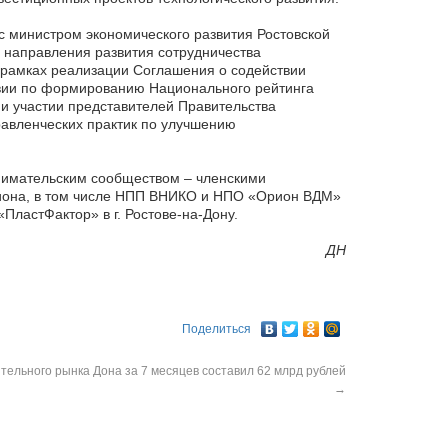
с министром экономического развития Ростовской
е направления развития сотрудничества
в рамках реализации Соглашения о содействии
вии по формированию Национального рейтинга
 и участии представителей Правительства
равленческих практик по улучшению
инимательским сообществом – членскими
гиона, в том числе НПП ВНИКО и НПО «Орион ВДМ»
ПластФактор» в г. Ростове-на-Дону.
ДН
Поделиться
тельного рынка Дона за 7 месяцев составил 62 млрд рублей
→