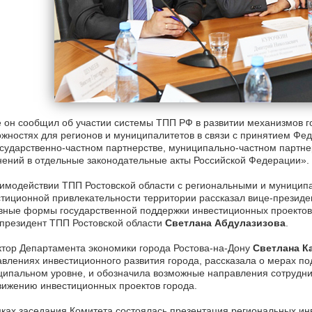
 он сообщил об участии системы ТПП РФ в развитии механизмов г
жностях для регионов и муниципалитетов в связи с принятием Фе
сударственно-частном партнерстве, муниципально-частном партне
ений в отдельные законодательные акты Российской Федерации».
имодействии ТПП Ростовской области с региональными и муницип
тиционной привлекательности территории рассказал вице-президе
ные формы государственной поддержки инвестиционных проектов 
президент ТПП Ростовской области
Светлана Абдулазизова
.
тор Департамента экономики города Ростова-на-Дону
Светлана К
влениях инвестиционного развития города, рассказала о мерах п
ипальном уровне, и обозначила возможные направления сотрудни
ижению инвестиционных проектов города.
ках заседания Комитета состоялась презентация региональных инв