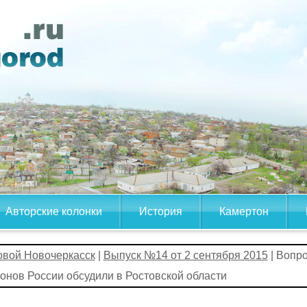
Авторские колонки
История
Камертон
овой Новочеркасск
|
Выпуск №14 от 2 сентября 2015
| Вопр
онов России обсудили в Ростовской области