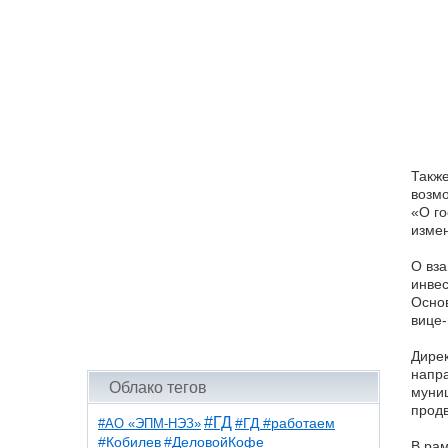
Также
возмо
«О го
измен
О вза
инвес
Основ
вице-
Дирек
напра
Облако тегов
муниц
продв
#ГД
#АО «ЭПМ-НЭЗ»
#ГД #работаем
#ДеловойКофе
#Кобилев
В рам