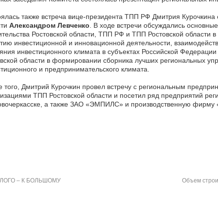
ялась также встреча вице-президента ТПП РФ Дмитрия Курочкина 
сти
Александром Левченко
. В ходе встречи обсуждались основны
тельства Ростовской области, ТПП РФ и ТПП Ростовской области 
тию инвестиционной и инновационной деятельности, взаимодейст
яния инвестиционного климата в субъектах Российской Федерации
вской области в формировании сборника лучших региональных уп
тиционного и предпринимательского климата.
 того, Дмитрий Курочкин провел встречу с региональным предпр
изациями ТПП Ростовской области и посетил ряд предприятий ре
Новочеркасске, а также ЗАО «ЭМПИЛС» и производственную фирму «
ЛОГО – К БОЛЬШОМУ
Объем строи