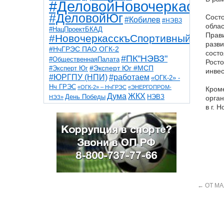
#ДеловойНовочеркасск
#ДеловойЮг
Состо
#Кобилев
#НЭВЗ
обла
#НацПроектБКАД
Прави
#НовочеркасскъСпортивный
разви
#НчГРЭС ПАО ОГК-2
состо
#ПК"НЭВЗ"
#ОбщественнаяПалата
Росто
#Эксперт Юг
#Эксперт Юг #МСП
инвес
#ЮРГПУ (НПИ)
#работаем
«ОГК-2» -
Нч ГРЭС
«ОГК-2» – НчГРЭС
«ЭНЕРГОПРОМ-
Кроме
Дума
ЖКХ
НЭВЗ
День Победы
НЭЗ»
орган
ТНТ
НчГРЭС
в г. 
Победа
Собор
ТПП
благоустройство
ветераны
выборы
дети
дороги
казаки
коррупция
космос
парк
общественная палата
пожар
роща
спорт
художники
театр
транспорт
←
ОТ МА