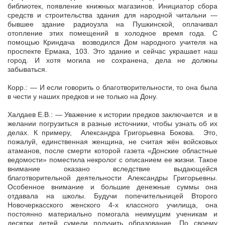
библиотек, появление книжных магазинов. Инициатор сбора
средств и строительства здания для народной читальни —
бывшее здание радиоузла на Пушкинской, оплачивал
отопление этих помещений в холодное время года. С
помощью Криндача возводился Дом народного учителя на
проспекте Ермака, 103. Это здание и сейчас украшает наш
город. И хотя могила не сохранена, дела не должны
забываться.
Корр.: — И если говорить о благотворительности, то она была
в чести у наших предков и не только на Дону.
Халдаев Е.В.: — Уважение к истории предков заключается и в
желании погрузиться в разные источники, чтобы узнать об их
делах. К примеру, Александра Григорьевна Бокова. Это,
пожалуй, единственная женщина, не считая жён войсковых
атаманов, после смерти которой газета «Донские областные
ведомости» поместила некролог с описанием ее жизни. Такое
внимание оказано вследствие выдающейся
благотворительной деятельности Александры Григорьевны.
Особенное внимание и большие денежные суммы она
отдавала на школы. Будучи попечительницей Второго
Новочеркасского женского 4-х классного училища, она
постоянно материально помогала неимущим ученикам и
десятки детей сумели получить образование. По своему