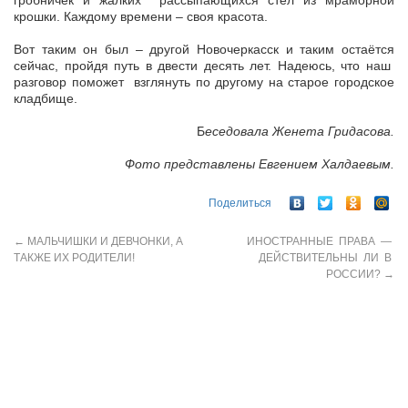
гробничек и жалких рассыпающихся стел из мраморной
крошки. Каждому времени – своя красота.
Вот таким он был – другой Новочеркасск и таким остаётся
сейчас, пройдя путь в двести десять лет. Надеюсь, что наш
разговор поможет взглянуть по другому на старое городское
кладбище.
Б
еседовала Женета Гридасова.
Фото представлены Евгением Халдаевым.
Поделиться
←
МАЛЬЧИШКИ И ДЕВЧОНКИ, А
ИНОСТРАННЫЕ ПРАВА —
ТАКЖЕ ИХ РОДИТЕЛИ!
ДЕЙСТВИТЕЛЬНЫ ЛИ В
РОССИИ?
→