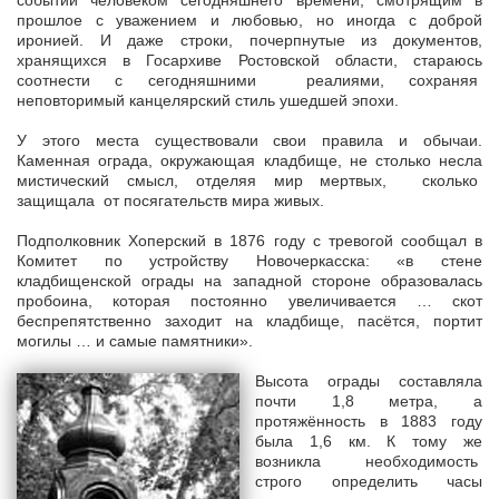
событий человеком сегодняшнего времени, смотрящим в
прошлое с уважением и любовью, но иногда с доброй
иронией. И даже строки, почерпнутые из документов,
хранящихся в Госархиве Ростовской области, стараюсь
соотнести с сегодняшними реалиями, сохраняя
неповторимый канцелярский стиль ушедшей эпохи.
У этого места существовали свои правила и обычаи.
Каменная ограда, окружающая кладбище, не столько несла
мистический смысл, отделяя мир мертвых, сколько
защищала от посягательств мира живых.
Подполковник Хоперский в 1876 году с тревогой сообщал в
Комитет по устройству Новочеркасска: «в стене
кладбищенской ограды на западной стороне образовалась
пробоина, которая постоянно увеличивается … скот
беспрепятственно заходит на кладбище, пасётся, портит
могилы … и самые памятники».
Высота ограды составляла
почти 1,8 метра, а
протяжённость в 1883 году
была 1,6 км. К тому же
возникла необходимость
строго определить часы