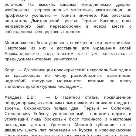
останков. На высоких кованых металлических дверях
изображены перекрещенные молоточки, указывающие на
профессию усопшего – горный инженер. Как рассказал
настоятель Дмитриевской церкви Герман Киселев, прах
неизвестного был перезахоронен в новом месте с
соблюдением всех церковных правил.
Многие склепы были украшены великолепными памятниками.
Некоторые из них и доставили для украшения аллей
Александровского сада, а затем, как я уже рассказывал в
предыдущем интервью, уничтожили.
Корр.: — До революции новочеркасский некрополь был одним
из красивейших по числу разнообразных памятников,
надгробий, фигурных монументов, которые по праву
считались архитектурным наследием…
Халдаев Е.В.: — В газетной статье, посвящённой
неординарным, изысканным памятникам, их описано тридцать
восемь. Сохранилось только два. Первый — Соломону
Степановичу Робушу, установленный напротив церкви и
утративший лишь бронзовый бюст покойного и некоторые
накладные детали. Уроженец Минской губернии, он в
двадцать шесть лет переведён из Курска в новочеркасскую
Платовскую гимназию учителем русской словесности. Через