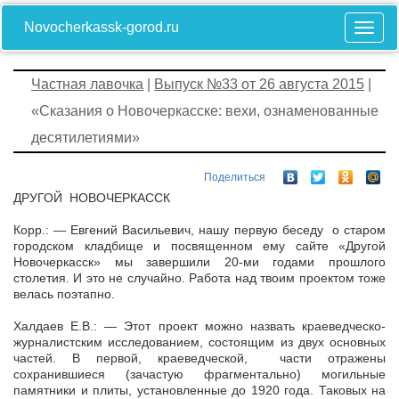
Novocherkassk-gorod.ru
Частная лавочка
|
Выпуск №33 от 26 августа 2015
|
«Сказания о Новочеркасске: вехи, ознаменованные
десятилетиями»
Поделиться
ДРУГОЙ НОВОЧЕРКАССК
Корр.: — Евгений Васильевич, нашу первую беседу о старом
городском кладбище и посвященном ему сайте «Другой
Новочеркасск» мы завершили 20-ми годами прошлого
столетия. И это не случайно. Работа над твоим проектом тоже
велась поэтапно.
Халдаев Е.В.: — Этот проект можно назвать краеведческо-
журналистским исследованием, состоящим из двух основных
частей. В первой, краеведческой, части отражены
сохранившиеся (зачастую фрагментально) могильные
памятники и плиты, установленные до 1920 года. Таковых на