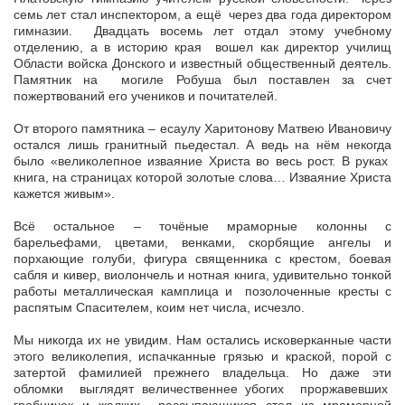
семь лет стал инспектором, а ещё через два года директором
гимназии. Двадцать восемь лет отдал этому учебному
отделению, а в историю края вошел как директор училищ
Области войска Донского и известный общественный деятель.
Памятник на могиле Робуша был поставлен за счет
пожертвований его учеников и почитателей.
От второго памятника – есаулу Харитонову Матвею Ивановичу
остался лишь гранитный пьедестал. А ведь на нём некогда
было «великолепное изваяние Христа во весь рост. В руках
книга, на страницах которой золотые слова… Изваяние Христа
кажется живым».
Всё остальное – точёные мраморные колонны с
барельефами, цветами, венками, скорбящие ангелы и
порхающие голуби, фигура священника с крестом, боевая
сабля и кивер, виолончель и нотная книга, удивительно тонкой
работы металлическая камплица и позолоченные кресты с
распятым Спасителем, коим нет числа, исчезло.
Мы никогда их не увидим. Нам остались исковерканные части
этого великолепия, испачканные грязью и краской, порой с
затертой фамилией прежнего владельца. Но даже эти
обломки выглядят величественнее убогих проржавевших