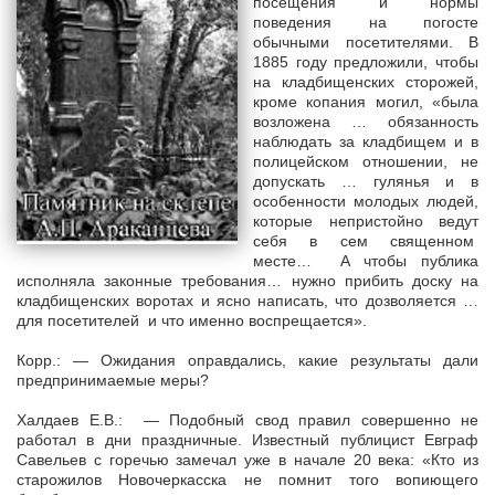
посещения и нормы
поведения на погосте
обычными посетителями. В
1885 году предложили, чтобы
на кладбищенских сторожей,
кроме копания могил, «была
возложена … обязанность
наблюдать за кладбищем и в
полицейском отношении, не
допускать … гулянья и в
особенности молодых людей,
которые непристойно ведут
себя в сем священном
месте… А чтобы публика
исполняла законные требования… нужно прибить доску на
кладбищенских воротах и ясно написать, что дозволяется …
для посетителей и что именно воспрещается».
Корр.: — Ожидания оправдались, какие результаты дали
предпринимаемые меры?
Халдаев Е.В.: — Подобный свод правил совершенно не
работал в дни праздничные. Известный публицист Евграф
Савельев с горечью замечал уже в начале 20 века: «Кто из
старожилов Новочеркасска не помнит того вопиющего