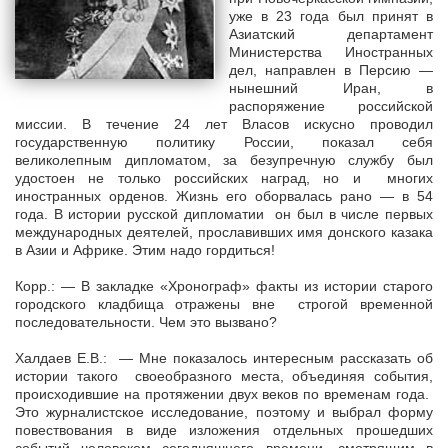
уже в 23 года был принят в
Азиатский департамент
Министерства Иностранных
дел, направлен в Персию —
нынешний Иран, в
распоряжение российской
миссии. В течение 24 лет Власов искусно проводил
государственную политику России, показал себя
великолепным дипломатом, за безупречную службу был
удостоен не только российских наград, но и многих
иностранных орденов. Жизнь его оборвалась рано — в 54
года. В истории русской дипломатии он был в числе первых
международных деятелей, прославивших имя донского казака
в Азии и Африке. Этим надо гордиться!
Корр.: — В закладке «Хронограф» факты из истории старого
городского кладбища отражены вне строгой временной
последовательности. Чем это вызвано?
Халдаев Е.В.: — Мне показалось интересным рассказать об
истории такого своеобразного места, объединяя события,
происходившие на протяжении двух веков по временам года.
Это журналистское исследование, поэтому и выбрал форму
повествования в виде изложения отдельных прошедших