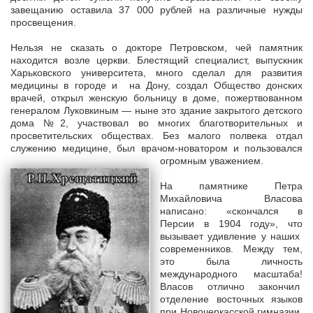
завещанию оставила 37 000 рублей на различные нужды
просвещения.
Нельзя не сказать о докторе Петровском, чей памятник
находится возле церкви. Блестящий специалист, выпускник
Харьковского университета, много сделал для развития
медицины в городе и на Дону, создал Общество донских
врачей, открыл женскую больницу в доме, пожертвованном
генералом Луковкиным — ныне это здание закрытого детского
дома №2, участвовал во многих благотворительных и
просветительских обществах. Без малого полвека отдал
служению медицине, был врачом-новатором и пользовался
огромным уважением.
На памятнике Петра
Михайловича Власова
написано: «скончался в
Персии в 1904 году», что
вызывает удивление у наших
современников. Между тем,
это была личность
международного масштаба!
Власов отлично закончил
отделение восточных языков
при Новочеркасской гимназии,