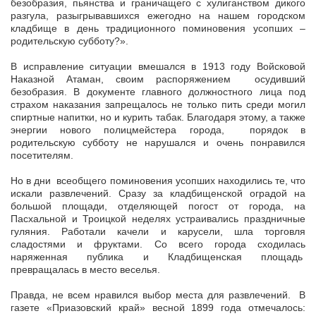
безобразия, пьянства и граничащего с хулиганством дикого
разгула, разыгрывавшихся ежегодно на нашем городском
кладбище в день традиционного поминовения усопших –
родительскую субботу?».
В исправление ситуации вмешался в 1913 году Войсковой
Наказной Атаман, своим распоряжением осудивший
безобразия. В документе главного должностного лица под
страхом наказания запрещалось не только пить среди могил
спиртные напитки, но и курить табак. Благодаря этому, а также
энергии нового полицмейстера города, порядок в
родительскую субботу не нарушался и очень понравился
посетителям.
Но в дни всеобщего поминовения усопших находились те, что
искали развлечений. Сразу за кладбищенской оградой на
большой площади, отделяющей погост от города, на
Пасхальной и Троицкой неделях устраивались праздничные
гуляния. Работали качели и карусели, шла торговля
сладостями и фруктами. Со всего города сходилась
наряженная публика и Кладбищенская площадь
превращалась в место веселья.
Правда, не всем нравился выбор места для развлечений. В
газете «Приазовский край» весной 1899 года отмечалось: