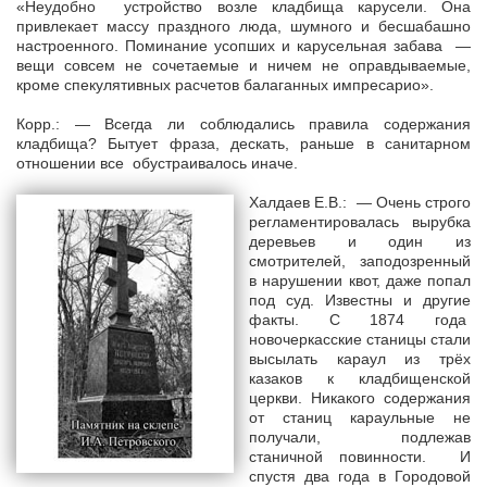
«Неудобно устройство возле кладбища карусели. Она
привлекает массу праздного люда, шумного и бесшабашно
настроенного. Поминание усопших и карусельная забава —
вещи совсем не сочетаемые и ничем не оправдываемые,
кроме спекулятивных расчетов балаганных импресарио».
Корр.: — Всегда ли соблюдались правила содержания
кладбища? Бытует фраза, дескать, раньше в санитарном
отношении все обустраивалось иначе.
Халдаев Е.В.: — Очень строго
регламентировалась вырубка
деревьев и один из
смотрителей, заподозренный
в нарушении квот, даже попал
под суд. Известны и другие
факты. С 1874 года
новочеркасские станицы стали
высылать караул из трёх
казаков к кладбищенской
церкви. Никакого содержания
от станиц караульные не
получали, подлежав
станичной повинности. И
спустя два года в Городовой