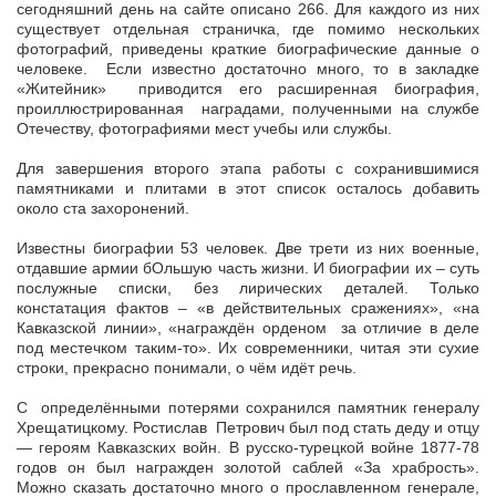
сегодняшний день на сайте описано 266. Для каждого из них
существует отдельная страничка, где помимо нескольких
фотографий, приведены краткие биографические данные о
человеке. Если известно достаточно много, то в закладке
«Житейник» приводится его расширенная биография,
проиллюстрированная наградами, полученными на службе
Отечеству, фотографиями мест учебы или службы.
Для завершения второго этапа работы с сохранившимися
памятниками и плитами в этот список осталось добавить
около ста захоронений.
Известны биографии 53 человек. Две трети из них военные,
отдавшие армии бОльшую часть жизни. И биографии их – суть
послужные списки, без лирических деталей. Только
констатация фактов – «в действительных сражениях», «на
Кавказской линии», «награждён орденом за отличие в деле
под местечком таким-то». Их современники, читая эти сухие
строки, прекрасно понимали, о чём идёт речь.
С определёнными потерями сохранился памятник генералу
Хрещатицкому. Ростислав Петрович был под стать деду и отцу
— героям Кавказских войн. В русско-турецкой войне 1877-78
годов он был награжден золотой саблей «За храбрость».
Можно сказать достаточно много о прославленном генерале,