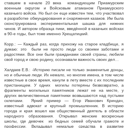
ставшем в начале 20 века командующим Приамурским
военным округом и Войсковым атаманом Приамурского
казачьего войска. Но был он еще известен тем, что участвовал
в разработке обмундирования и снаряжения казаков. Им была
сконструирована экспериментальная шашка для нижних
чинов. И автором образца пики, введённой в казачьих войсках
в 90-е годы, был тоже именно Хрещатицкий.
Корр.: — Каждый раз, когда прихожу на старое кладбище, я
думаю: это были не просто люди со своими заботами и
радостями. Все они были гражданами своей страны, любили
свой город и свою родину, осознавали важность своих дел…
Халдаев Е.В.: -Историю писали не только знаменитые донцы,
но и обычные люди. Их немало, но многие имена, в том числе
известные в свое время, канули в лету вместе с их последним
пристанищем. У одних могилы потеряны безвозвратно, а
фрагменты могильных памятников лежат не на месте, у
других величественные памятники возвышаются над пустыми
склепами. Яркий пример — Егор Иванович Криндач,
известный адвокат и крупный промышленник. В историю
города и края вошел как общественный деятель в области
народного образования. Открывал женские воскресные
школы, где девочек из бедных семей обучали грамоте и
профессии. Вкладывал немалые средства в развитие