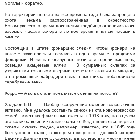
могилы и обратно.
На территории погоста во все времена года была запрещена
охота, весьма распространённая в окрестностях
Новочеркасска, а время посещения кладбища ограничивалось
восемью часами вечера в летнее время и пятью часами в
зимнее.
Состоящий в штате фонарщик следил, чтобы фонари на
погосте зажигались и гасились в одно время с городскими
фонарями. И лишь в безлунные ночи они горели всю ночь,
освещая акациевые аллеи. В сумрачных склепах за
узорчатыми коваными дверями трепетали огоньки лампадок,
а на роскошных лабрадоритовых памятниках поблескивали
серебряные венки.
Корр.: — А когда стали появляться склепы на погосте?
Халдаев Е.В.: — Вообще сооружение склепов велось очень
активно. Мне удалось составить список из ста новочеркасских
семей, имевших фамильные склепы к 1913 году, но в целом
это количество значительно больше. Когда появились первые
склепы, сказать трудно, например, известно, что в 1845 году
был устроен склеп, в котором похоронен донской историк
Василий Дмитриевич Сухоруков, а впоследствии многие члены