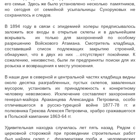
его семьи. Здесь же было установлено несколько памятников,
но сегодня от семейной усыпальницы Сухоруковых не
сохранилось и следов.
В 1894 году в связи с эпидемией холеры предписывалось
заложить все входы в открытые склепы и в дальнейшем
вскрывать их только для захоронений по особому
разрешению Войскового Атамана. Смотритель кладбища,
составивший список подлежащих закрытию строений,
обнаружил, что в двух из них …отсутствуют покойники. К
сожалению, неизвестно, были ли предприняты поиски для их
розыска и возвращения к месту упокоения.
В наши дни в северной и центральной частях кладбища видны
около десятка разграбленных, пустых склепов, заваленных
мусором, установить их принадлежность к конкретному
человеку невозможно. Исключение составляют захоронения
генерал-майора Араканцева Александра Петровича, особо
отличившегося в русско-турецкой войне 1877-78 гг. и
полковника Грекова Алексея Петровича, храбро сражавшегося
в Польской кампании 1863-64 гг.
Удивительная находка случилась лет пять назад. Рядом с
церковной сторожкой при проведении строительных работ
был найден склеп с фрагментами гроба и человеческих