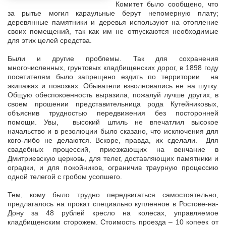
Комитет было сообщено, что
за рытье могил караульные берут непомерную плату;
деревянные памятники и деревья используют на отопление
своих помещений, так как им не отпускаются необходимые
для этих целей средства.
Были и другие проблемы. Так для сохранения
многочисленных, грунтовых кладбищенских дорог, в 1898 году
посетителям было запрещено ездить по территории на
экипажах и повозках. Обыватели взволновались не на шутку.
Общую обеспокоенность выразила, пожалуй лучше других, в
своем прошении представительница рода Кутейниковых,
объяснив трудностью передвижения без посторонней
помощи. Увы, высокий штиль не впечатлил высокое
начальство и в резолюции было сказано, что исключения для
кого-либо не делаются. Вскоре, правда, их сделали. Для
свадебных процессий, приезжающих на венчание в
Дмитриевскую церковь, для телег, доставляющих памятники и
оградки, и для покойников, ограничив траурную процессию
одной телегой с гробом усопшего.
Тем, кому было трудно передвигаться самостоятельно,
предлагалось на прокат специально купленное в Ростове-на-
Дону за 48 рублей кресло на колесах, управляемое
кладбищенским сторожем. Стоимость проезда – 10 копеек от