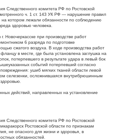
ия Следственного комитета РФ по Ростовской
мотренного ч. 1 ст. 143 УК РФ — нарушение правил
, на котором лежали обязанности по соблюдению
вреда здоровью человека.
 г. Новочеркасске при производстве работ
емонтником 6 разряда по подготовке
ощью сжатого воздуха. В ходе производства работ
фланцу в месте, где была установлена заглушка на
опок, потерпевшего в результате удара в левый бок
е вышеуказанных событий потерпевший согласно
повреждения: ушиб мягких тканей области левой
ывом селезенки, осложнившаяся внутрибрюшинным
 здоровью.
нных действий, направленных на установление
ия Следственного комитета РФ по Ростовской
микаракорск Ростовской области по признакам
ия, не опасного для жизни и здоровья, в
ностных обязанностей.