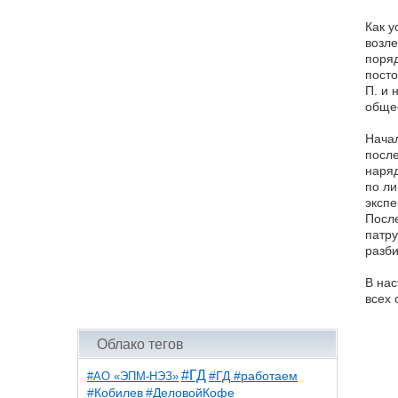
Как у
возле
поряд
посто
П. и 
общес
Начал
после
наряд
по ли
экспе
После
патру
разби
В нас
всех 
Облако тегов
#ГД
#АО «ЭПМ-НЭЗ»
#ГД #работаем
#ДеловойКофе
#Кобилев