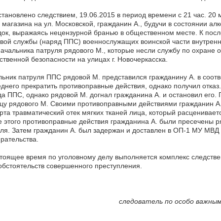
становлено следствием, 19.06.2015 в период времени с 21 час. 20 ми
 магазина на ул. Московской, гражданин А., будучи в состоянии а
ок, выражаясь нецензурной бранью в общественном месте. К пос
вой службы (наряд ППС) военнослужащих воинской части внутренни
начальника патруля рядового М., которые несли службу по охране
твенной безопасности на улицах г. Новочеркасска.
ьник патруля ППС рядовой М. представился гражданину А. в соотв
днего прекратить противоправные действия, однако получил отказ.
а ППС, однако рядовой М. догнал гражданина А. и остановил его. 
цу рядового М. Своими противоправными действиями гражданин А.
рта травматический отек мягких тканей лица, который расценивает
 этого противоправные действия гражданина А. были пресечены р
ля. Затем гражданин А. был задержан и доставлен в ОП-1 МУ МВД
рательства.
тоящее время по уголовному делу выполняется комплекс следстве
обстоятельств совершенного преступления.
следователь по особо важным