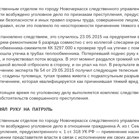
твенным отделом по городу Новочеркасск следственного управлен
ти возбуждено уголовное дело по признакам преступления, предус
ки безопасности и иных правил охраны труда, совершенное лицом
правил, если это повлекло по неосторожности причинение тяжкого 
становлено следствием, это случилось 23.05.2015 на предприятии в
рем-ремонтником 6 разряда совместно с его коллегой слесарем-р
обменника-ожижителя КК 3297.000 к проверке труб на утечки с пом
ошла утечка в трубах теплообменника. Потерпевший поднес руку к 
, и почувствовал поток воздуха. В этот момент раздался громкий хл
шной волной отбросило в сторону, и он упал на пол. В результат
чению эксперта № 54 от 29.05.2015 получил следующие телесные 
; ссадины туловища, тупая травма живота с подкапсульным разр
течением, которая квалифицируется как причинившая тяжкий вред
тоящее время по уголовному делу выполняется комплекс следстве
обстоятельств совершенного преступления.
ЯЛ РУКУ НА ПАТРУЛЬ
твенным отделом по городу Новочеркасск следственного управлен
ти возбуждено уголовное дело в отношении гражданина А. из г. Се
упления, предусмотренного ч. 1 ст. 318 УК РФ — применение насил
ении представителя власти в связи с исполнением им своих долж