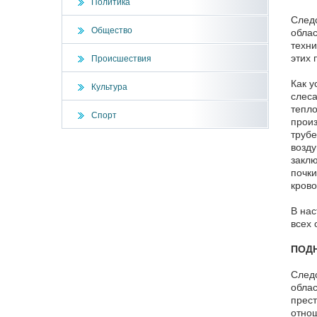
Политика
Следс
Общество
облас
техни
этих 
Происшествия
Как у
Культура
слеса
тепло
Спорт
произ
трубе
возду
заклю
почки
крово
В нас
всех 
ПОДН
Следс
облас
прест
отнош