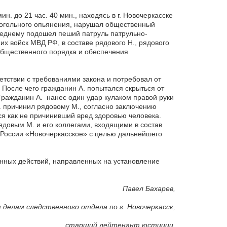
н. до 21 час. 40 мин., находясь в г. Новочеркасске
лкогольного опьянения, нарушал общественный
леднему подошел пеший патруль патрульно-
х войск МВД РФ, в составе рядового Н., рядового
 общественного порядка и обеспечения
етствии с требованиями закона и потребовал от
 После чего гражданин А. попытался скрыться от
Гражданин А. нанес один удар кулаком правой руки
 причинил рядовому М., согласно заключению
ся как не причинивший вред здоровью человека.
ядовым М. и его коллегами, входящими в состав
 России «Новочеркасское» с целью дальнейшего
нных действий, направленных на установление
Павел Бахарев,
 делам следственного отдела по г. Новочеркасск,
старший лейтенант юстиции.