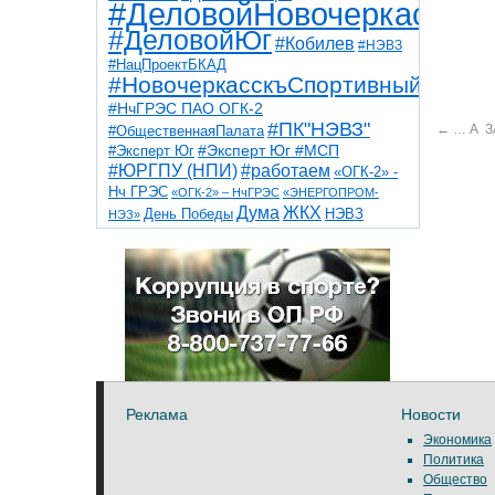
#ДеловойНовочеркасск
#ДеловойЮг
#Кобилев
#НЭВЗ
#НацПроектБКАД
#НовочеркасскъСпортивный
#НчГРЭС ПАО ОГК-2
#ПК"НЭВЗ"
←
… А З
#ОбщественнаяПалата
#Эксперт Юг
#Эксперт Юг #МСП
#ЮРГПУ (НПИ)
#работаем
«ОГК-2» -
Нч ГРЭС
«ОГК-2» – НчГРЭС
«ЭНЕРГОПРОМ-
Дума
ЖКХ
НЭВЗ
День Победы
НЭЗ»
ТНТ
НчГРЭС
Победа
Собор
ТПП
благоустройство
ветераны
выборы
дети
дороги
казаки
коррупция
космос
парк
общественная палата
пожар
роща
спорт
художники
театр
транспорт
Реклама
Новости
Экономика
Политика
Общество