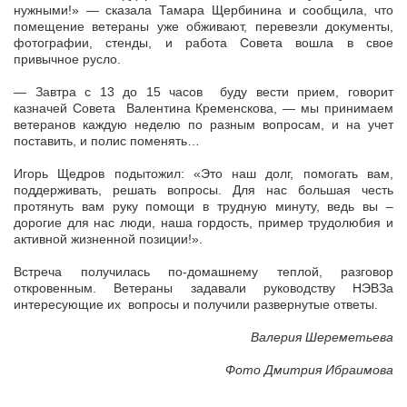
нужными!» — сказала Тамара Щербинина и сообщила, что
помещение ветераны уже обживают, перевезли документы,
фотографии, стенды, и работа Совета вошла в свое
привычное русло.
— Завтра с 13 до 15 часов буду вести прием, говорит
казначей Совета Валентина Кременскова, — мы принимаем
ветеранов каждую неделю по разным вопросам, и на учет
поставить, и полис поменять…
Игорь Щедров подытожил: «Это наш долг, помогать вам,
поддерживать, решать вопросы. Для нас большая честь
протянуть вам руку помощи в трудную минуту, ведь вы –
дорогие для нас люди, наша гордость, пример трудолюбия и
активной жизненной позиции!».
Встреча получилась по-домашнему теплой, разговор
откровенным. Ветераны задавали руководству НЭВЗа
интересующие их вопросы и получили развернутые ответы.
Валерия Шереметьева
Фото Дмитрия Ибраимова