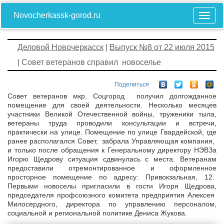
Novocherkassk-gorod.ru
Деловой Новочеркасск
|
Выпуск №8 от 22 июля 2015
| Совет ветеранов справил новоселье
Поделиться
Совет ветеранов мкр. Соцгород получил долгожданное
помещение для своей деятельности. Несколько месяцев
участники Великой Отечественной войны, труженики тыла,
ветераны труда проводили консультации и встречи,
практически на улице. Помещение по улице Гвардейской, где
ранее располагался Совет, забрала Управляющая компания,
и только после обращения к Генеральному директору НЭВЗа
Игорю Щедрову ситуация сдвинулась с места. Ветеранам
предоставили отремонтированное и оформленное
просторное помещение по адресу: Привокзальная, 12.
Первыми новоселы пригласили в гости Игоря Щедрова,
председателя профсоюзного комитета предприятия Алексея
Милосердного, директора по управлению персоналом,
социальной и региональной политике Дениса Жукова.