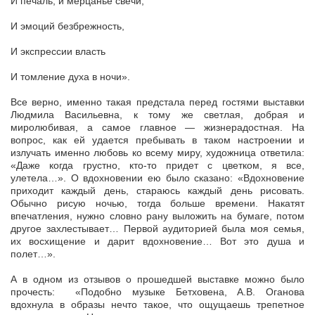
И печаль, и мерцанье свечи,
И эмоций безбрежность,
И экспрессии власть
И томление духа в ночи».
Все верно, именно такая предстала перед гостями выставки
Людмила Васильевна, к тому же светлая, добрая и
миролюбивая, а самое главное — жизнерадостная. На
вопрос, как ей удается пребывать в таком настроении и
излучать именно любовь ко всему миру, художница ответила:
«Даже когда грустно, кто-то придет с цветком, я все,
улетела…». О вдохновении ею было сказано: «Вдохновение
приходит каждый день, стараюсь каждый день рисовать.
Обычно рисую ночью, тогда больше времени. Накатят
впечатления, нужно словно рану выложить на бумаге, потом
другое захлестывает… Первой аудиторией была моя семья,
их восхищение и дарит вдохновение… Вот это душа и
полет…».
А в одном из отзывов о прошедшей выставке можно было
прочесть: «Подобно музыке Бетховена, А.В. Оганова
вдохнула в образы нечто такое, что ощущаешь трепетное