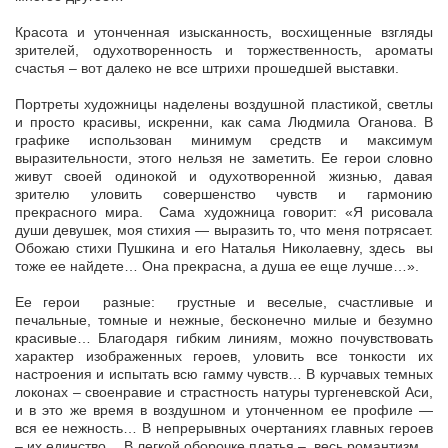
Красота и утонченная изысканность, восхищенные взгляды
зрителей, одухотворенность и торжественность, ароматы
счастья – вот далеко не все штрихи прошедшей выставки.
Портреты художницы наделены воздушной пластикой, светлы
и просто красивы, искренни, как сама Людмила Оганова. В
графике использован минимум средств и максимум
выразительности, этого нельзя не заметить. Ее герои словно
живут своей одинокой и одухотворенной жизнью, давая
зрителю уловить совершенство чувств и гармонию
прекрасного мира. Сама художница говорит: «Я рисовала
души девушек, моя стихия — выразить то, что меня потрясает.
Обожаю стихи Пушкина и его Наталья Николаевну, здесь вы
тоже ее найдете… Она прекрасна, а душа ее еще лучше…».
Ее герои разные: грустные и веселые, счастливые и
печальные, томные и нежные, бесконечно милые и безумно
красивые… Благодаря гибким линиям, можно почувствовать
характер изображенных героев, уловить все тонкости их
настроения и испытать всю гамму чувств… В курчавых темных
локонах – своенравие и страстность натуры тургеневской Аси,
и в это же время в воздушном и утонченном ее профиле —
вся ее нежность… В непрерывных очертаниях главных героев
– их единство… В легкой оборочке платья – весь романтизм…