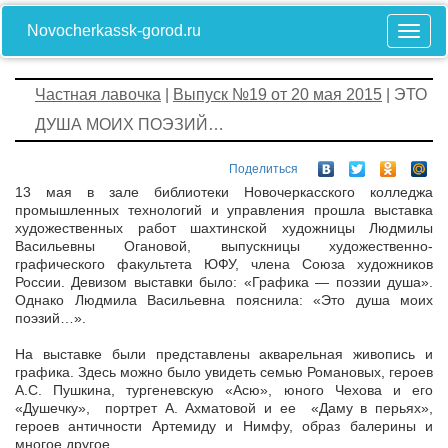
Novocherkassk-gorod.ru
Частная лавочка
|
Выпуск №19 от 20 мая 2015
| ЭТО
ДУША МОИХ ПОЭЗИЙ…
Поделиться
13 мая в зале библиотеки Новочеркасского колледжа
промышленных технологий и управления прошла выставка
художественных работ шахтинской художницы Людмилы
Васильевны Огановой, выпускницы художественно-
графического факультета ЮФУ, члена Союза художников
России. Девизом выставки было: «Графика — поэзии душа».
Однако Людмила Васильевна пояснила: «Это душа моих
поэзий…».
На выставке были представлены акварельная живопись и
графика. Здесь можно было увидеть семью Романовых, героев
А.С. Пушкина, тургеневскую «Асю», юного Чехова и его
«Душечку», портрет А. Ахматовой и ее «Даму в перьях»,
героев античности Артемиду и Нимфу, образ балерины и
многое другое…