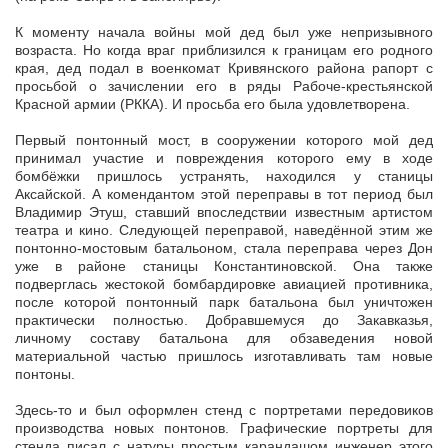
К моменту начала войны мой дед был уже непризывного
возраста. Но когда враг приблизился к границам его родного
края, дед подал в военкомат Кривянского района рапорт с
просьбой о зачислении его в ряды Рабоче-крестьянской
Красной армии (РККА). И просьба его была удовлетворена.
Первый понтонный мост, в сооружении которого мой дед
принимал участие и повреждения которого ему в ходе
бомбёжки пришлось устранять, находился у станицы
Аксайской. А комендантом этой переправы в тот период был
Владимир Этуш, ставший впоследствии известным артистом
театра и кино. Следующей переправой, наведённой этим же
понтонно-мостовым батальоном, стала переправа через Дон
уже в районе станицы Константиновской. Она также
подверглась жестокой бомбардировке авиацией противника,
после которой понтонный парк батальона был уничтожен
практически полностью. Добравшемуся до Закавказья,
личному составу батальона для обзаведения новой
материальной частью пришлось изготавливать там новые
понтоны.
Здесь-то и был оформлен стенд с портретами передовиков
производства новых понтонов. Графические портреты для
стенда писал с натуры простым карандашом инженер этого