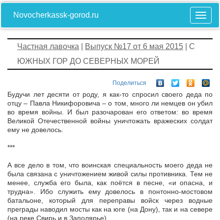
Novocherkassk-gorod.ru
Частная лавочка
|
Выпуск №17 от 6 мая 2015
| С
ЮЖНЫХ ГОР ДО СЕВЕРНЫХ МОРЕЙ
Поделиться
Будучи лет десяти от роду, я как-то спросил своего деда по
отцу – Павла Никифоровича – о том, много ли немцев он убил
во время войны. И был разочарован его ответом: во время
Великой Отечественной войны уничтожать вражеских солдат
ему не довелось.
***
А все дело в том, что воинская специальность моего деда не
была связана с уничтожением живой силы противника. Тем не
менее, служба его была, как поётся в песне, «и опасна, и
трудна». Ибо служить ему довелось в понтонно-мостовом
батальоне, который для переправы войск через водные
преграды наводил мосты как на юге (на Дону), так и на севере
(на реке Свирь и в Заполярье).