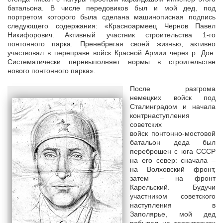
батальона. В числе передовиков был и мой дед, под
портретом которого была сделана машинописная подпись
следующего содержания: «Красноармеец Чернов Павел
Никифорович. Активный участник строительства 1-го
понтонного парка. Пренебрегая своей жизнью, активно
участвовал в переправе войск Красной Армии через р. Дон.
Систематически перевыполняет нормы в строительстве
нового понтонного парка».
После разгрома
немецких войск под
Сталинградом и начала
контрнаступления
советских
войск понтонно-мостовой
батальон деда был
переброшен с юга СССР
на его север: сначала –
на Волховский фронт,
затем – на фронт
Карельский. Будучи
участником советского
наступления в
Заполярье, мой дед