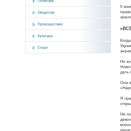
Политика
5 мая
право
Общество
земля
Происшествия
«ВС
Культура
Когда
Украи
Спорт
значи
Но ко
Новоч
дать 
Она в
«Наро
Я при
откры
Не по
девоч
военн
пишет