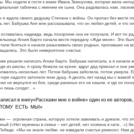
. Мы ходили в гости к маме Ивана Земнухова, которая жила непод
иальная табличка с именем ее сына. Она радовалась нам, ласков
 я ждала своего дедушку Степана с войны. Он пропал без вести п
ь лет. Бабушка Аня мне рассказывала, что он любил детей, и что 
 оставалась надежда, ведь похоронки она не получала. И вот по ра
ельница Агния Барто начала вести передачу «Жди меня». Это был
тали бояться и начали разыскивать своих родных, пропавших на в
ащались. Это было невероятное счастье.
же решили написать Агнии Барто. Бабушка написала, а я начала ж
дя из школы, я сразу бежала на кухню: вдруг дед приехал и они уж
лжалось несколько лет. Потом бабушка заболела, потом умерла. Е
 горе надолго затопило мою душу. А десять лет назад мы с мамой п
ко не вернулся из боя, среди раненых его не нашли, и где он пох
он лишь солдат…»
написал в книгу«Расскажи мне о войне» один из ее автор
ТОМУ ЕСТЬ МЫ!»
ми — огромная страна, которую хотели завоевать и думали, что эт
ный («Нет мужчины в семье – нет детей, нет хозяина в хате…») б
Победе. «Мы не знали любви, не изведали счастья ремесел. Нам д