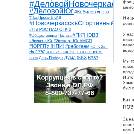
#ДеловойНовочеркасск
фрицы
мемор
#ДеловойЮг
#Кобилев
#НЭВЗ
#НацПроектБКАД
И еще
#НовочеркасскъСпортивный
девят
#НчГРЭС ПАО ОГК-2
У нас
#ПК"НЭВЗ"
#ОбщественнаяПалата
писат
#Эксперт Юг
#Эксперт Юг #МСП
перес
#ЮРГПУ (НПИ)
#работаем
«ОГК-2» -
возвр
Нч ГРЭС
«ОГК-2» – НчГРЭС
«ЭНЕРГОПРОМ-
Дума
ЖКХ
НЭВЗ
День Победы
НЭЗ»
Мы то
ТНТ
НчГРЭС
Победа
Собор
ТПП
прихо
благоустройство
ветераны
выборы
продо
дети
дороги
казаки
коррупция
космос
И это
парк
общественная палата
пожар
роща
Хомен
спорт
художники
театр
транспорт
был 
Как 
ПОЭ
За на
непол
ноги 