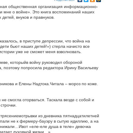
льная общественная организация информационно-
и мне о войне». Это книга воспоминаний наших
детей, внуков и правнуков.
азалось, в приступе депрессии, что война на
дети бьют наших детей!») стерла начисто все
 истории уже не сможет меня взволновать.
леве, которыйв войну руководил обороной
ла, поэтому попросила редактора Ирину Васильеву
никова и Елены Надтока.Читала – мороз по коже.
не смогла оторваться. Таскала везде с собой и
строчки.
потрясениемотрывки из дневника пятнадцатилетней
опали не к фермеру-бауэру в сытую идиллию, а на
 унижали…Ивот «еле-еле душа в теле» девочка
хватает духовной жизни…»