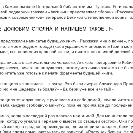
 в Каминном зале Центральной библиотеки им. Пушкина Региона
вой поддержки граждан «Аксинья» представляет сборник «Расскаж
ков и современников– ветеранов Великой Отечественной войны, их 
Е ДОЛЮБИМ СПОЛНА И НАПИШЕМ ТАКОЕ…!»
 предложили написатьв будущую книгу «Расскажи мне о войне», пок
не, в моем родном городе (как в украинском анекдоте:«Твои и мои 
мое, все дорогоеиз прошлой жизни, и ничто и никто изтой далекой
гда писала о замечательном человеке, Алексее Григорьевиче Коби
еркасска, ничего не получалось, потому что лично знакома не бы
почитать уже готовые к печати фрагменты будущей книги.
ытащила из папкидва — наугад. Это были очерки Александра Пряж
чно мне шедевры выбрала?» «Да бери уже все и читай!»
тащила тяжелую папку с рукописями к себе домой, начала читать и 
вала каждую свободную минутку, пока не прочла все до последней 
мню, когда в последний раз плакала над книгой. Для меня стали 
ки, которую угнали в Германию вместе со старшей сестрой. Они п
ый завод,на вредное производство, где их морили голодом, били,
 (вам слезы помешают читать ее записки): «Расту как бурьян. Не 