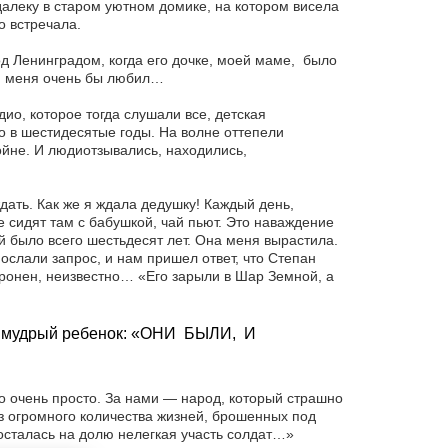
алеку в старом уютном домике, на котором висела
о встречала.
од Ленинградом, когда его дочке, моей маме, было
он меня очень бы любил…
дио, которое тогда слушали все, детская
о в шестидесятые годы. На волне оттепели
ойне. И людиотзывались, находились,
дать. Как же я ждала дедушку! Каждый день,
е сидят там с бабушкой, чай пьют. Это наваждение
й было всего шестьдесят лет. Она меня вырастила.
ослали запрос, и нам пришел ответ, что Степан
оронен, неизвестно… «Его зарыли в Шар Земной, а
ов, мудрый ребенок: «ОНИ БЫЛИ, И
о очень просто. За нами — народ, который страшно
ез огромного количества жизней, брошенных под
осталась на долю нелегкая участь солдат…»