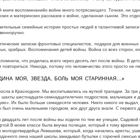
й книге воспоминанийо войне много потрясающего. Точная, ни одн
ских и материнских рассказов о войне, сделанная сыном. Это отде
ительные семейные истории простых людей в талантливой записи
венноручно.
тические записки фронтовых специалистов, подарок для военных и
ых, храбрых. Воспоминания детей войны. Война со всех сторон, из 
спомнила, что родилась всего через десять лет после войны. В дет
 повториться. Никогда, потому что человечество этого просто не п
ДИНА МОЯ, ЗВЕЗДА, БОЛЬ МОЯ СТАРИННАЯ…»
осла в Краснодоне. Мы воспитывались на жуткой трагедии. За три
шахты шестнадцати-семнадцатилетних подростков, мальчишек и д
ию». Их было больше семидесяти человек. Никто никого не выдал,
 был очень маленьким городком, все друг друга знали. С первого
 двадцать лет после войны мы ходили по тем же улицам, Садовой и
ртой.В моем классе была внучка полицая, который к тому времени 
к молодогвардейца Левашова, который, когда начались аресты, уш
рдачного окна нашей школы закидывал бутылки с горючей смесью в 