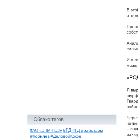
В это
отцов
Пронз
собст
Анали
сильн
И я в
может
«РО
Я выр
шурф 
Гвард
войны
Через
Облако тегов
четве
– вну
#ГД
#АО «ЭПМ-НЭЗ»
#ГД #работаем
из че
#ДеловойКофе
#Кобилев