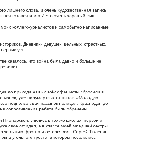
ого лишнего слова, и очень художественная запись
льная готовая книга.И это очень хороший сын.
 моих коллег-журналистов и самобытно написанные
сториков. Дневники девушек, цельных, страстных,
первых уст.
стве казалось, что война была давно и больше не
ереживет.
 дня до прихода наших войск фашисты сбросили в
евчонок, уже полумертвых от пыток. «Молодую
 все подполье сдал пасынок полицая. Краснодон до
 дня сопротивления ребята были обречены.
 Пионерской, учились в тех же школах, первой и
уже свое отсидел, а в классе моей младшей сестры
ел за линию фронта и остался жив. Сергей Тюленин
окна угольного треста, в котором поселились