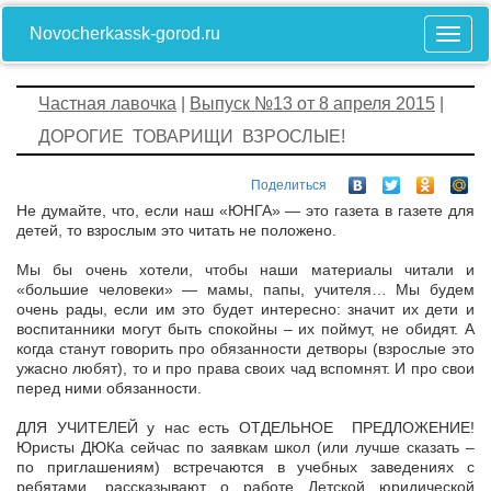
Novocherkassk-gorod.ru
Частная лавочка
|
Выпуск №13 от 8 апреля 2015
|
ДОРОГИЕ ТОВАРИЩИ ВЗРОСЛЫЕ!
Поделиться
Не думайте, что, если наш «ЮНГА» — это газета в газете для
детей, то взрослым это читать не положено.
Мы бы очень хотели, чтобы наши материалы читали и
«большие человеки» — мамы, папы, учителя… Мы будем
очень рады, если им это будет интересно: значит их дети и
воспитанники могут быть спокойны – их поймут, не обидят. А
когда станут говорить про обязанности детворы (взрослые это
ужасно любят), то и про права своих чад вспомнят. И про свои
перед ними обязанности.
ДЛЯ УЧИТЕЛЕЙ у нас есть ОТДЕЛЬНОЕ ПРЕДЛОЖЕНИЕ!
Юристы ДЮКа сейчас по заявкам школ (или лучше сказать –
по приглашениям) встречаются в учебных заведениях с
ребятами, рассказывают о работе Детской юридической