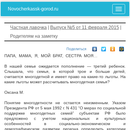
Novocherkassk-gorod.ru
Частная лавочка
|
Выпуск №5 от 11 февраля 2015
|
Родителям на заметку
Поделиться
ПАПА, МАМА, Я, МОЙ БРАТ, СЕСТРА МОЯ…
В нашей семье ожидается пополнение — третий ребенок.
Слышала, что семья, в которой трое и больше детей,
считается многодетной и имеет право на какие-то льготы. На
какие льготы может рассчитывать многодетная семья?
Оксана М.
Понятие многодетности не остается неизменным. Указом
Президента РФ от 5 мая 1992 г. N 431 “О мерах по социальной
поддержке многодетных семей” субъектам РФ было
предложено с учетом национальных и культурных
особенностей в социально-экономическом и
демографическом развитии региона определить категории