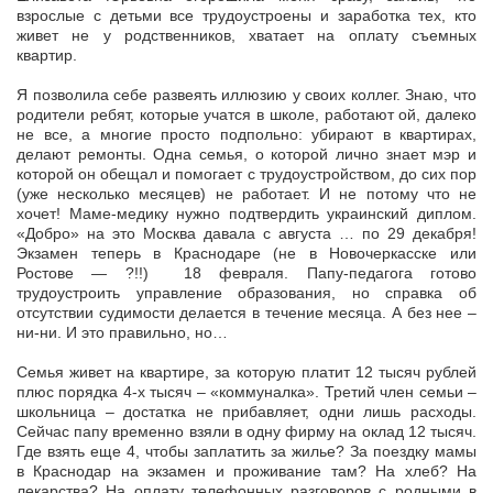
взрослые с детьми все трудоустроены и заработка тех, кто
живет не у родственников, хватает на оплату съемных
квартир.
Я позволила себе развеять иллюзию у своих коллег. Знаю, что
родители ребят, которые учатся в школе, работают ой, далеко
не все, а многие просто подпольно: убирают в квартирах,
делают ремонты. Одна семья, о которой лично знает мэр и
которой он обещал и помогает с трудоустройством, до сих пор
(уже несколько месяцев) не работает. И не потому что не
хочет! Маме-медику нужно подтвердить украинский диплом.
«Добро» на это Москва давала с августа … по 29 декабря!
Экзамен теперь в Краснодаре (не в Новочеркасске или
Ростове — ?!!) 18 февраля. Папу-педагога готово
трудоустроить управление образования, но справка об
отсутствии судимости делается в течение месяца. А без нее –
ни-ни. И это правильно, но…
Семья живет на квартире, за которую платит 12 тысяч рублей
плюс порядка 4-х тысяч – «коммуналка». Третий член семьи –
школьница – достатка не прибавляет, одни лишь расходы.
Сейчас папу временно взяли в одну фирму на оклад 12 тысяч.
Где взять еще 4, чтобы заплатить за жилье? За поездку мамы
в Краснодар на экзамен и проживание там? На хлеб? На
лекарства? На оплату телефонных разговоров с родными в