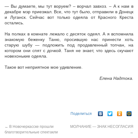
— Вы думаете, мы тут воруем? – ворчал завхоз. – А к нам в
декабре мэр приезжал. Все, что тут было, отправили в Донецк
и Луганск. Сейчас вот только одеяла от Красного Креста
остались.
На полках в комнате лежало с десяток одеял. А я вспомнила
знакомую беженку Таню, просившую нас принести хоть
старую шубу — подложить под продавленный топчан, на
котором они спят с дочкой. Таня не знает, что здесь скучают
новехонькие одеяла.
Такое вот неприятное мое удивление.
Елена Надтока.
Поделиться
←
В Новочеркасске прошли
МОЛЧАНИЕ — ЗНАК НЕСОГЛАСИЯ
благотворительные спектакли
→