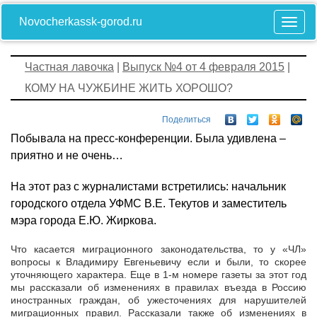
Novocherkassk-gorod.ru
Частная лавочка
|
Выпуск №4 от 4 февраля 2015
|
КОМУ НА ЧУЖБИНЕ ЖИТЬ ХОРОШО?
Поделиться
Побывала на пресс-конференции. Была удивлена –
приятно и не очень…
На этот раз с журналистами встретились: начальник
городского отдела УФМС В.Е. Текутов и заместитель
мэра города Е.Ю. Жиркова.
Что касается миграционного законодательства, то у «ЧЛ»
вопросы к Владимиру Евгеньевичу если и были, то скорее
уточняющего характера. Еще в 1-м номере газеты за этот год
мы рассказали об изменениях в правилах въезда в Россию
иностранных граждан, об ужесточениях для нарушителей
миграционных правил. Рассказали также об изменениях в