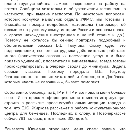
плане трудоустройства: замене разрешения на работу на
патент. Сообщили читателям и об увеличении госпошлин, в
частности, при выдаче паспортов. По некоторым вопросам,
которых коснулся начальник отдела УФМС, мы готовим в
ближайшие номера подробные материалы (например, об
экзамене по русскому языку, истории России и основам права;
о сроках нахождения иностранцев в нашей стране и др.).
Поэтому не хотелось бы сейчас повторять подробный и
обстоятельный рассказ В.Е. Текутова. Скажу одно: это
подразделение, все его сотрудники действительно работают
много (количеством оказанных населению услуг я и была
приятно удивлена), к посетителям внимательны, всегда готовы
проконсультировать, а очереди сводят до минимума. Видела
своими глазами. Поэтому передала В.Е. Текутову
благодарность от наших читателей и беженцев с Донбасса,
которым «частные лавочники», бывает, помогают.
Собственно, беженцы из ДНР и ЛНР и волновали меня больше
всего. И на пресс-конференцию меня привела интригующая
строчка в рассылке пресс-службы администрации города о
том, что Е.Ю. Жиркова расскажет о работе консультационного
центра для беженцев. Последних, к слову, в Новочеркасске
сейчас 781 человек, в том числе 300 детей.
Елизавета Юрьевна огорошила меня сразу, заявив, что