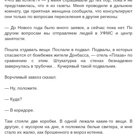
«Что вы хотите?» — у меня спрашивали до тех пор, пока я не
представилась, что я из газеты. Меня проводили в дальнюю
комнату, где приятная женщина сообщила, что консультируют
они только по вопросам переселения в другие регионы:
— До Нового года было много заявок, а сейчас пока нет. По
другим вопросам мы отправляем людей в УФМС и центр
занятости.
Пошла отдавать вещи. Послали в подвал. Подвалы, в которых
спасаются от бомбежек жители Донбасса, — отель «Плаза» по
сравнению с этим. Штукатурка на стенах безнадежно
завернулась в трубочки… Кучерявый такой подвальчик.
Ворчливый завхоз сказал:
— Ну, положите.
— Куда?
— В коридоре.
Там стояли две коробки. В одной лежали какие-то вещи. В
другую, с мусором на дне, я положила белые свитера, и мне
стало их жалко, как брошенного в мороз котенка.