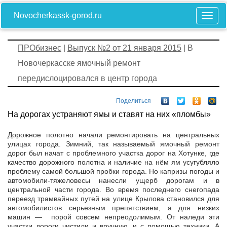
Novocherkassk-gorod.ru
ПРОбизнес
|
Выпуск №2 от 21 января 2015
| В
Новочеркасске ямочный ремонт
передислоцировался в центр города
Поделиться
На дорогах устраняют ямы и ставят на них «пломбы»
Дорожное полотно начали ремонтировать на центральных
улицах города. Зимний, так называемый ямочный ремонт
дорог был начат с проблемного участка дорог на Хотунке, где
качество дорожного полотна и наличие на нём ям усугубляло
проблему самой большой пробки города. Но капризы погоды и
автомобили-тяжеловесы нанесли ущерб дорогам и в
центральной части города. Во время последнего снегопада
переезд трамвайных путей на улице Крылова становился для
автомобилистов серьезным препятствием, а для низких
машин — порой совсем непреодолимым. От наледи эти
участки дороги чистили и вручную, и с помощью техники. А