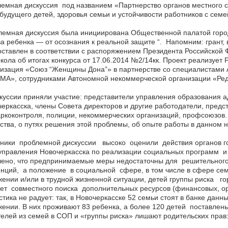
емная дискуссия под названием «Партнерство органов местного 
будущего детей, здоровья семьи и устойчивости работников с сем
емная дискуссия была инициирована Общественной палатой город
а ребенка — от осознания к реальной защите “. Напомним: грант,
ставлен в соответствии с распоряжением Президента Российской 
кола об итогах конкурса от 17.06.2014 №2/14кк. Проект реализуе
изация «Союз “Женщины Дона”» в партнерстве со специалистами 
А», сотрудниками Автономной некоммерческой организации «Реда
куссии приняли участие: представители управления образования 
еркасска, члены Совета директоров и другие работодатели, предс
ркоконтроля, полиции, некоммерческих организаций, профсоюзов.
ства, о путях решения этой проблемы, об опыте работы в данном 
ники проблемной дискуссии высоко оценили действия органов го
правления Новочеркасска по реализации социальных программ и
чено, что предпринимаемые меры недостаточны для решительного
нций, а положение в социальной сфере, в том числе в сфере сем
ении и/или в трудной жизненной ситуации, детей группы риска г
ет совместного поиска дополнительных ресурсов (финансовых, орг
стика не радует: так, в Новочеркасске 52 семьи стоят в банке дан
ении. В них проживают 83 ребенка, а более 120 детей поставлены 
елей из семей в СОП и «группы риска» лишают родительских прав