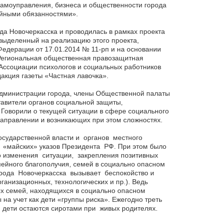
самоуправления, бизнеса и общественности города
ейными обязанностями».
а Новочеркасска и проводилась в рамках проекта
 выделенный на реализацию этого проекта,
Федерации от 17.01.2014 № 11-рп и на основании
т Региональная общественная правозащитная
Ассоциации психологов и социальных работников
кция газеты «Частная лавочка».
администрации города, члены Общественной палаты
тавители органов социальной защиты,
 Говорили о текущей ситуации в сфере социального
направлении и возникающих при этом сложностях.
сударственной власти и органов местного
 «майских» указов Президента РФ. При этом было
 изменения ситуации, закрепления позитивных
ейного благополучия, семей в социально опасном
орода Новочеркасска вызывает беспокойство и
анизационных, технологических и пр.). Ведь
ных семей, находящихся в социально опасном
на учет как дети «группы риска». Ежегодно треть
: дети остаются сиротами при живых родителях.