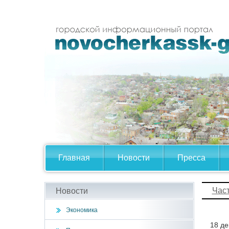
Главная
Новости
Пресса
Час
Новости
Экономика
18 де