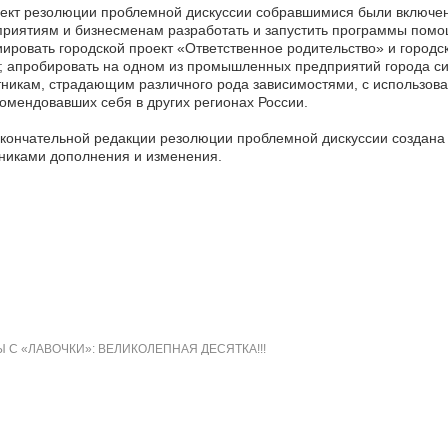
ект резолюции проблемной дискуссии собравшимися были включены
риятиям и бизнесменам разработать и запустить программы пом
ировать городской проект «Ответственное родительство» и город
; апробировать на одном из промышленных предприятий города с
никам, страдающим различного рода зависимостями, с использов
омендовавших себя в других регионах России.
кончательной редакции резолюции проблемной дискуссии создана р
никами дополнения и изменения.
 С «ЛАВОЧКИ»: ВЕЛИКОЛЕПНАЯ ДЕСЯТКА!!!