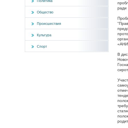
Политика
пробл
ради 
Общество
Пробл
“Прав
Происшествия
предо
прото
Культура
орган
«АНИМ
Спорт
В дис
Новоч
Госна
сирот
Участ
самоу
отме
тенде
полож
требу
стати
полож
родит