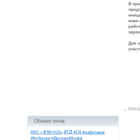
В про
предп
иници
мам»
работ
зарек
Для о
участ
←
ПРИЗЫ
Облако тегов
#ГД
#АО «ЭПМ-НЭЗ»
#ГД #работаем
#ДеловойКофе
#Кобилев