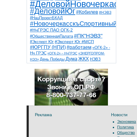
#ДеловойНовочеркасск
#ДеловойЮг
#Кобилев
#НЭВЗ
#НацПроектБКАД
#НовочеркасскъСпортивный
#НчГРЭС ПАО ОГК-2
#ПК"НЭВЗ"
#ОбщественнаяПалата
#Эксперт Юг
#Эксперт Юг #МСП
#ЮРГПУ (НПИ)
#работаем
«ОГК-2» -
Нч ГРЭС
«ОГК-2» – НчГРЭС
«ЭНЕРГОПРОМ-
Дума
ЖКХ
НЭВЗ
День Победы
НЭЗ»
ТНТ
НчГРЭС
Победа
Собор
ТПП
благоустройство
ветераны
выборы
дети
дороги
казаки
коррупция
космос
парк
общественная палата
пожар
роща
спорт
художники
театр
транспорт
Реклама
Новости
Экономика
Политика
Общество