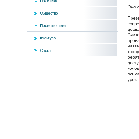
Политика
Она с
Общество
Презе
совре
Происшествия
дошко
Счита
Культура
произ
назва
Спорт
тепер
ребят
досту
колод
психи
урок,