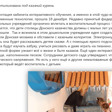
тилизована под казачий курень
нтация кабинета интерактивного обучения, а именно в этой чудо-к
менные технологии, прошла 18 декабря. Недавно принятый федер
льных учреждений органично вплетать в воспитательный процесс 
ется, что дети столицы Донского казачества должны с малых лет узн
ошли . Так и возникла в этом дошкольном учреждении идея создать
ли Донская мозаика и обставили с казачьим колоритом. Электронну
ь она будет рассказывать детям сказки. А с помощью яркого под
а будут изучать азбуку, учиться рисовать и даже играть на пианино. 
пной форме узнают всё о жизни и быте казаков. Ещё один интерак
це, наполненном песком. Сотрудники детского сада утверждают, чт
ческого напряжения. Но есть у него ещё и другие немаловажные ф
 который ведёт воспитатель с детьми.