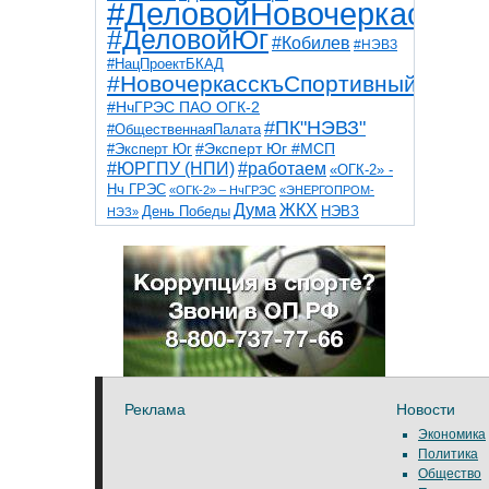
#ДеловойНовочеркасск
#ДеловойЮг
#Кобилев
#НЭВЗ
#НацПроектБКАД
#НовочеркасскъСпортивный
#НчГРЭС ПАО ОГК-2
#ПК"НЭВЗ"
#ОбщественнаяПалата
#Эксперт Юг
#Эксперт Юг #МСП
#ЮРГПУ (НПИ)
#работаем
«ОГК-2» -
Нч ГРЭС
«ОГК-2» – НчГРЭС
«ЭНЕРГОПРОМ-
Дума
ЖКХ
НЭВЗ
День Победы
НЭЗ»
ТНТ
НчГРЭС
Победа
Собор
ТПП
благоустройство
ветераны
выборы
дети
дороги
казаки
коррупция
космос
парк
общественная палата
пожар
роща
спорт
художники
театр
транспорт
Реклама
Новости
Экономика
Политика
Общество