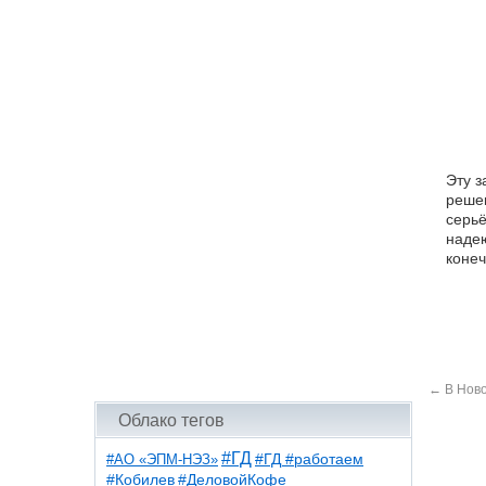
Эту з
решен
серьё
надею
конеч
←
В Ново
Облако тегов
#ГД
#АО «ЭПМ-НЭЗ»
#ГД #работаем
#ДеловойКофе
#Кобилев