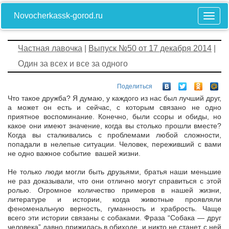
Novocherkassk-gorod.ru
Частная лавочка
|
Выпуск №50 от 17 декабря 2014
|
Один за всех и все за одного
Поделиться
Что такое дружба? Я думаю, у каждого из нас был лучший друг,
а может он есть и сейчас, с которым связано не одно
приятное воспоминание. Конечно, были ссоры и обиды, но
какое они имеют значение, когда вы столько прошли вместе?
Когда вы сталкивались с проблемами любой сложности,
попадали в нелепые ситуации. Человек, переживший с вами
не одно важное событие вашей жизни.
Не только люди могли быть друзьями, братья наши меньшие
не раз доказывали, что они отлично могут справиться с этой
ролью. Огромное количество примеров в нашей жизни,
литературе и истории, когда животные проявляли
феноменальную верность, гуманность и храбрость. Чаще
всего эти истории связаны с собаками. Фраза “Собака — друг
человека” давно прижилась в обиходе, и никто не станет с ней