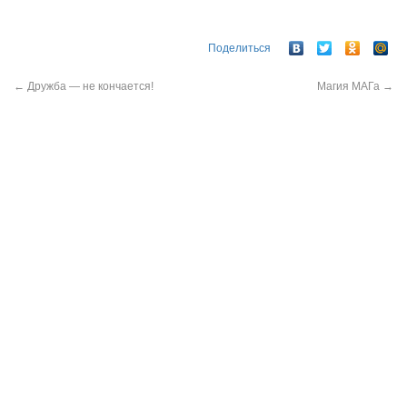
Поделиться
←
Дружба — не кончается!
Магия МАГа
→