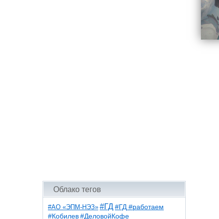
Облако тегов
#ГД
#АО «ЭПМ-НЭЗ»
#ГД #работаем
#ДеловойКофе
#Кобилев