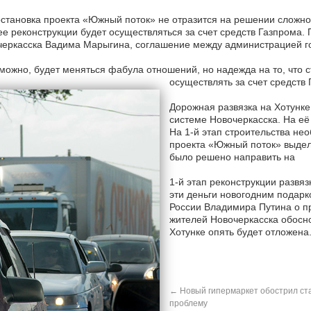
становка проекта «Южный поток» не отразится на решении сложног
ее реконструкции будет осуществляться за счет средств Газпрома
еркасска Вадима Марыгина, соглашение между администрацией го
можно, будет меняться фабула отношений, но надежда на то, что ст
осуществлять за счет средств 
Дорожная развязка на Хотунк
системе Новочеркасска. На е
На 1-й этап строительства не
проекта «Южный поток» выдел
было решено направить на
1-й этап реконструкции развяз
эти деньги новогодним подарк
России Владимира Путина о п
жителей Новочеркасска обосно
Хотунке опять будет отложена
←
Новый гипермаркет обострил ст
проблему