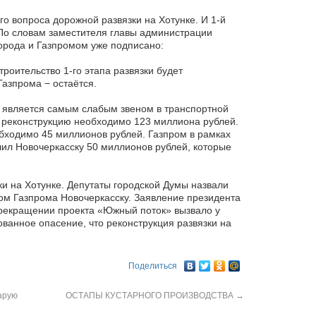
о вопроса дорожной развязки на Хотунке. И 1-й
. По словам заместителя главы администрации
рода и Газпромом уже подписано:
роительство 1-го этапа развязки будет
Газпрома − остаётся.
е является самым слабым звеном в транспортной
ё реконструкцию необходимо 123 миллиона рублей.
обходимо 45 миллионов рублей. Газпром в рамках
ил Новочеркасску 50 миллионов рублей, которые
ки на Хотунке. Депутаты городской Думы назвали
ом Газпрома Новочеркасску. Заявление президента
рекращении проекта «Южный поток» вызвало у
ванное опасение, что реконструкция развязки на
.
Поделиться
арую
ОСТАПЫ КУСТАРНОГО ПРОИЗВОДСТВА
→