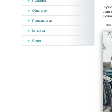
Политика
Прио
Общество
этап 
Новоч
Происшествия
− Воз
Культура
Спорт