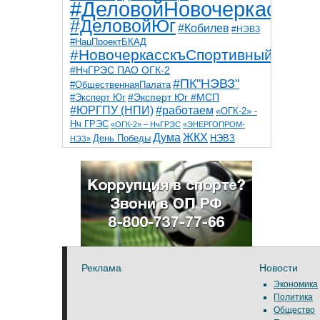
#ДеловойНовочеркасск
#ДеловойЮг
#Кобилев
#НЭВЗ
#НацПроектБКАД
#НовочеркасскъСпортивный
#НчГРЭС ПАО ОГК-2
#ПК"НЭВЗ"
#ОбщественнаяПалата
#Эксперт Юг
#Эксперт Юг #МСП
#ЮРГПУ (НПИ)
#работаем
«ОГК-2» -
Нч ГРЭС
«ОГК-2» – НчГРЭС
«ЭНЕРГОПРОМ-
Дума
ЖКХ
НЭВЗ
День Победы
НЭЗ»
ТНТ
НчГРЭС
Победа
Собор
ТПП
благоустройство
ветераны
выборы
дети
дороги
казаки
коррупция
космос
парк
общественная палата
пожар
роща
спорт
художники
театр
транспорт
Реклама
Новости
Экономика
Политика
Общество