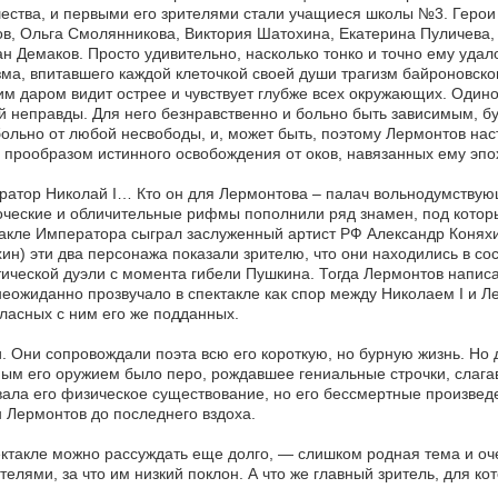
ства, и первыми его зрителями стали учащиеся школы №3. Герои 
в, Ольга Смолянникова, Виктория Шатохина, Екатерина Пуличева, 
н Демаков. Просто удивительно, насколько тонко и точно ему удал
ма, впитавшего каждой клеточкой своей души трагизм байроновско
м даром видит острее и чувствует глубже всех окружающих. Одино
 неправды. Для него безнравственно и больно быть зависимым, бу
ольно от любой несвободы, и, может быть, поэтому Лермонтов нас
 прообразом истинного освобождения от оков, навязанных ему эпо
атор Николай I… Кто он для Лермонтова – палач вольнодумствующ
ческие и обличительные рифмы пополнили ряд знамен, под которы
акле Императора сыграл заслуженный артист РФ Александр Коняхи
ин) эти два персонажа показали зрителю, что они находились в 
ической дуэли с момента гибели Пушкина. Тогда Лермонтов написа
еожиданно прозвучало в спектакле как спор между Николаем I и Л
ласных с ним его же подданных.
. Они сопровождали поэта всю его короткую, но бурную жизнь. Но д
ым его оружием было перо, рождавшее гениальные строчки, слага
ала его физическое существование, но его бессмертные произведе
 Лермонтов до последнего вздоха.
ктакле можно рассуждать еще долго, — слишком родная тема и оч
телями, за что им низкий поклон. А что же главный зритель, для ко