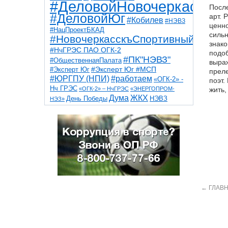
#ДеловойНовочеркасск
После
#ДеловойЮг
арт. 
#Кобилев
#НЭВЗ
ценно
#НацПроектБКАД
сильн
#НовочеркасскъСпортивный
знако
#НчГРЭС ПАО ОГК-2
подоб
#ПК"НЭВЗ"
#ОбщественнаяПалата
выраж
#Эксперт Юг
#Эксперт Юг #МСП
преле
#ЮРГПУ (НПИ)
#работаем
«ОГК-2» -
поэт.
Нч ГРЭС
«ОГК-2» – НчГРЭС
«ЭНЕРГОПРОМ-
жить,
Дума
ЖКХ
НЭВЗ
День Победы
НЭЗ»
ТНТ
НчГРЭС
Победа
Собор
ТПП
благоустройство
ветераны
выборы
дети
дороги
казаки
коррупция
космос
парк
общественная палата
пожар
роща
спорт
художники
театр
транспорт
←
ГЛАВН