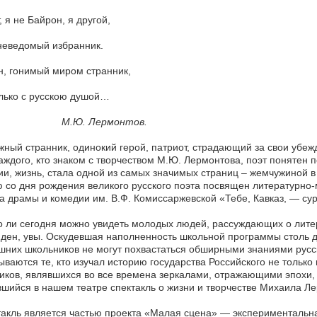
 я не Байрон, я другой,
неведомый избранник.
н, гонимый миром странник,
лько с русскою душой…
Ю. Лермонтов.
ный странник, одинокий герой, патриот, страдающий за свои убе
аждого, кто знаком с творчеством М.Ю. Лермонтова, поэт понятен по
и, жизнь, стала одной из самых значимых страниц – жемчужиной в
 со дня рождения великого русского поэта посвящен литературно-
а драмы и комедии им. В.Ф. Комиссаржевской «Тебе, Кавказ, — су
 ли сегодня можно увидеть молодых людей, рассуждающих о литер
ден, увы. Оскудевшая наполненность школьной программы столь до
них школьников не могут похвастаться обширными знаниями русско
ываются те, кто изучал историю государства Российского не только
иков, являвшихся во все времена зеркалами, отражающими эпохи, 
шийся в нашем театре спектакль о жизни и творчестве Михаила Л
акль является частью проекта «Малая сцена» — экспериментальна