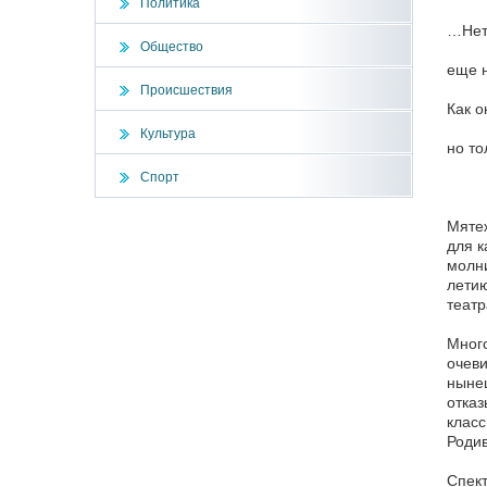
Политика
…Нет,
Общество
еще 
Происшествия
Как о
Культура
но то
Спорт
М.
Мятеж
для к
молни
летию
театр
Много
очеви
нынеш
отказ
класс
Родив
Спект