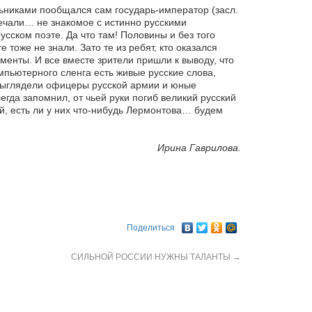
льниками пообщался сам государь-император (засл.
ечали… не знакомое с истинно русскими
сском поэте. Да что там! Половины и без того
тоже не знали. Зато те из ребят, кто оказался
енты. И все вместе зрители пришли к выводу, что
мпьютерного сленга есть живые русские слова,
 выглядели офицеры русской армии и юные
гда запомнил, от чьей руки погиб великий русский
лей, есть ли у них что-нибудь Лермонтова… будем
Ирина Гаврилова.
Поделиться
СИЛЬНОЙ РОССИИ НУЖНЫ ТАЛАНТЫ
→