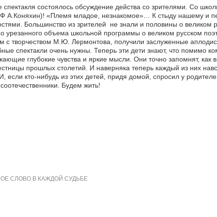
 спектакля состоялось обсуждение действа со зрителями. Со шко
РФ А.Коняхин)! «Племя младое, незнакомое»… К стыду нашему и п
стями. Большинство из зрителей не знали и половины о великом ру
о урезанного объема школьной программы о великом русском поэте 
м с творчеством М.Ю. Лермонтова, получили заслуженные аплодисм
ные спектакли очень нужны. Теперь эти дети знают, что помимо ко
ающие глубокие чувства и яркие мысли. Они точно запомнят, как
стницы прошлых столетий. И наверняка теперь каждый из них навсе
 И, если кто-нибудь из этих детей, придя домой, спросил у родите
 соотечественники. Будем жить!
ОЕ СЛОВО В КАЖДОЙ СУДЬБЕ