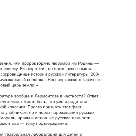
ждения, или пророк горячо любимой им Родины —
-своему. Его короткая, но яркая, как вспышка
 сокровищнице истории русской литературы. 200-
музыкальный спектакль Новочеркасского казачьего
ровый царь земли!»
атуре вообще и Лермонтове в частности? Ответ
лго имеет место быть, что уже и родители
й классики. Просто признать этот факт
 по учебникам, но и через переживания русских
мораль, нравы и истинные русские ценности.
ермонтова — тому подтверждение.
я театральная лаборатория для детей и