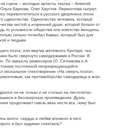
на сцене – молодые артисты театра – Алексей
Ольга Баркова, Олег Хаустов. Лермонтова сыграл
ось перевоплотиться в русского дворянина эпохи
го одиночества. Одиночества человека, который
чества чистой и искренней души, которой больно от
дь то условности общества или кокетство женщины.
только сильно полюбил Кавказ, который был для
хой и людьми.
его поэта, или жертва мятежного бунтаря, чьи
ми было свергнуто самодержавие в России. В
н. По замыслу режиссеров (О. Ситникова и А.
состоянии постоянной непрекращающейся
л эпохальное стихотворение «На смерть поэта».
ермонтовым, как противоборство самодержца и всех
рался он не только и не столько на пистолетах.
вшиеся в бессмертные произведения. Дуэль
ния продолжают сквозь века нести все, чему был
ень много сердца и любви вложено в него
торого и был задуман спектакль?