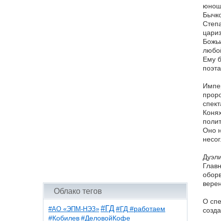
юноше
Бычко
Степа
цариз
Божьи
любой
Ему б
поэта
Импер
проро
спект
Конях
полит
Оно н
несог
Дуэли
Главн
оборв
верен
Облако тегов
О спе
#ГД
#АО «ЭПМ-НЭЗ»
#ГД #работаем
созда
#ДеловойКофе
#Кобилев