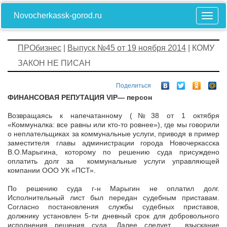
Novocherkassk-gorod.ru
ПРОбизнес
|
Выпуск №45 от 19 ноября 2014
| КОМУ
ЗАКОН НЕ ПИСАН
Поделиться
ФИНАНСОВАЯ РЕПУТАЦИЯ
VIP
— персон
Возвращаясь к напечатанному (№38 от 1 октября
«Коммуналка: все равны или кто-то ровнее»), где мы говорили
о неплательщиках за коммунальные услуги, приводя в пример
заместителя главы администрации города Новочеркасска
В.О.Марыгина, которому по решению суда присуждено
оплатить долг за коммунальные услуги управляющей
компании ООО УК «ПСТ».
По решению суда г-н Марыгин не оплатил долг.
Исполнительный лист был передан судебным приставам.
Согласно постановления службы судебных приставов,
должнику установлен 5-ти дневный срок для добровольного
исполнения решения суда. Далее следует взыскание