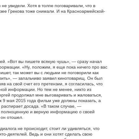
е увидели. Хотя в толпе поговаривали, что в
узее Грекова тоже снимали. И на Красноармейской-
ей. «Вот вы пишете всякую чушь», — сразу начал
ормации. «Ну, положим, я еще пока ничего про вас
пишет, так может вы с людьми не поговорили как
ить», — запальчиво заявил кинотоварищ. Он был
в на свой счет его претензии, я согласилась, что
ной информации. Но тем не менее, никто из
ергей продолжал мне выговаривать и жаловаться,
к 9 мая 2015 года фильм уже должны показать, а
 распирает досада. «В таком случае, —
ь полноценную и верную информацию о своей
 он отошел.
диалога не происходит, стоит ли удивляться, что
то-деятелей. Ведь и они хотят сделать свою