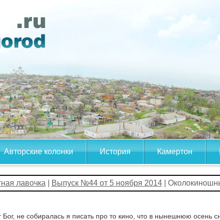
Авторские колонки
История
Камертон
тная лавочка
|
Выпуск №44 от 5 ноября 2014
| Околокиношн
 Бог, не собиралась я писать про то кино, что в нынешнюю осень с