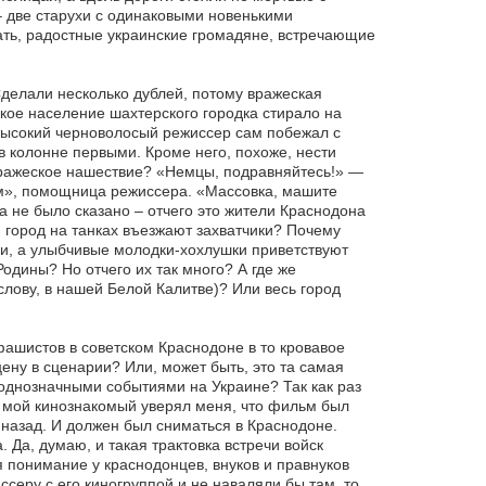
– две старухи с одинаковыми новенькими
азать, радостные украинские громадяне, встречающие
Сделали несколько дублей, потому вражеская
кое население шахтерского городка стирало на
евысокий черноволосый режиссер сам побежал с
 колонне первыми. Кроме него, похоже, нести
 вражеское нашествие? «Немцы, подравняйтесь!» —
м», помощница режиссера. «Массовка, машите
 не было сказано – отчего это жители Краснодона
 город на танках въезжают захватчики? Почему
ми, а улыбчивые молодки-хохлушки приветствуют
одины? Но отчего их так много? А где же
слову, в нашей Белой Калитве)? Или весь город
фашистов в советском Краснодоне в то кровавое
цену в сценарии? Или, может быть, это та самая
однозначными событиями на Украине? Так как раз
и мой кинознакомый уверял меня, что фильм был
у назад. И должен был сниматься в Краснодоне.
. Да, думаю, и такая трактовка встречи войск
 понимание у краснодонцев, внуков и правнуков
серу с его киногруппой и не наваляли бы там, то