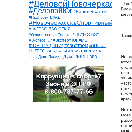
#ДеловойНовочеркасск
«Треб
Време
#ДеловойЮг
#Кобилев
#НЭВЗ
мертв
#НацПроектБКАД
#НовочеркасскъСпортивный
#НчГРЭС ПАО ОГК-2
#ПК"НЭВЗ"
#ОбщественнаяПалата
Танки
#Эксперт Юг
#Эксперт Юг #МСП
#ЮРГПУ (НПИ)
#работаем
«ОГК-2» -
Нч ГРЭС
«ОГК-2» – НчГРЭС
«ЭНЕРГОПРОМ-
Дума
ЖКХ
Но вс
НЭВЗ
День Победы
НЭЗ»
ТНТ
котор
НчГРЭС
Победа
Собор
ТПП
столи
благоустройство
ветераны
выборы
с его
дети
дороги
казаки
коррупция
космос
заним
парк
общественная палата
пожар
роща
«встр
спорт
художники
театр
транспорт
нитки
немец
враги
Нет, 
моему
разве
пятни
мышин