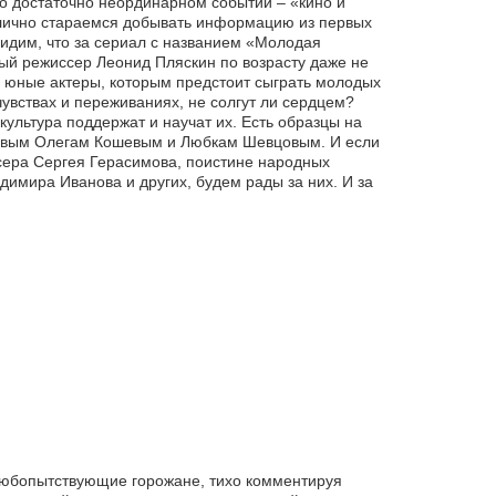
о достаточно неординарном событии – «кино и
ы лично стараемся добывать информацию из первых
увидим, что за сериал с названием «Молодая
ный режиссер Леонид Пляскин по возрасту даже не
те юные актеры, которым предстоит сыграть молодых
чувствах и переживаниях, не солгут ли сердцем?
культура поддержат и научат их. Есть образцы на
 новым Олегам Кошевым и Любкам Шевцовым. И если
ссера Сергея Герасимова, поистине народных
имира Иванова и других, будем рады за них. И за
любопытствующие горожане, тихо комментируя