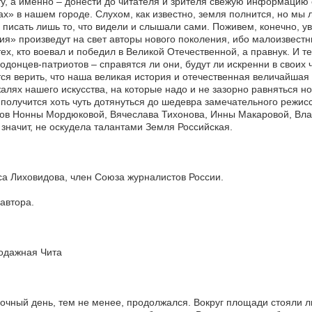
у, а именно – донести до читателя и зрителя свежую информацию 
х» в нашем городе. Слухом, как известно, земля полнится, но м
а писать лишь то, что видели и слышали сами. Поживем, конечно, 
ия» произведут на свет авторы нового поколения, ибо малоизвест
тех, кто воевал и победил в Великой Отечественной, а правнук. И 
одонцев-патриотов – справятся ли они, будут ли искренни в своих 
ся верить, что наша великая история и отечественная величайшая 
алях нашего искусства, на которые надо и не зазорно равняться
 получится хоть чуть дотянуться до шедевра замечательного режи
ов Нонны Мордюковой, Вячеслава Тихонова, Инны Макаровой, Влад
 значит, не оскудела талантами Земля Российская.
а Лиховидова, член Союза журналистов России.
автора.
одажная Чита
чный день, тем не менее, продолжался. Вокруг площади стояли 