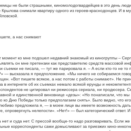
емцы не были страшными, киномолодогвардейцев в это день люди н
 Крылова снимали квартиру одного из героев-краснодонцев. И в м
йловской.
шете, а нас снимают
т момент ко мне подошел недавний знакомый из киногруппы – Серг
являть он мне претензии как представителю средств массовой инф
и съемки не писала, — тут же парировала я. – А если кто-то не то 
» — высказала я предположение. «Мы ничего не собираемся говор
щен. «Вот пишете всякое, а нас потом с работы снимают». Не приня
а в интернете об их съемках немало всякой ерунды и некомпетент
спондентов не цитировал ни режиссера сериала, ни продюсера. С
лавной и единственной виновнице «дезы»: «Но понаписали, что мы 
о ко Дню Победы только предполагаем снять». Было видно, что его
любиво предложила я, — в моем лице вы имеете возможность дат
е, опровергнуть нелепости». «Нет!» — был категорический ответ. И
а нет и суда нет. С прессой вообще-то надо разговаривать. Если же 
ьные корреспонденты сами домысливают за приезжих кино-инкогни