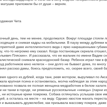
 матушке приложили бы от души – верняк.
одажная Чита
чный день, тем не менее, продолжался. Вокруг площади стояли 
ходящее и снимая кадры на мобильники. В паузу между дублями 
приятной даме интеллигентного вида с ярко накрашенными губами 
у, что-то негромко ему сказал. Когда постановщик сериала отошел
льевич Пляскин». И рассказала, что ее мальчик по имени Вадим сн
листической снимали краснодонский базар. Ребенок играл там в ф
руд работников кино нелегок – они долго не бывают дома, по многу
нял рассказ дамы, боюсь предположить, но, скорее всего, своей б
емя одного из дублей, когда танк, ревя мотором, выруливал по Акс
ала крупная псина и остановилась, молча наблюдая за этим наро
нованно позвала ее полная женщина-медработник в белом халате. 
и ни танки в городе, ни ряженые русскоязычные «немцы» (парни из
, ни истошные крики помрежа. Собака оглянулась услышав свое им
ей, а осталась на месте – на виду. Однако хвостом махать перест
 и выказывать дружелюбие, как призывала массовку помреж, даже