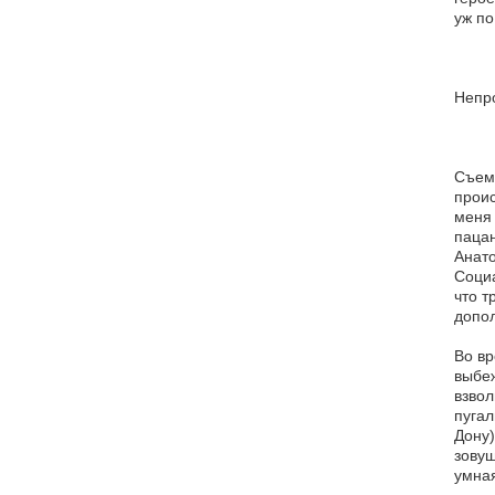
уж по
Непр
Съемо
проис
меня 
пацан
Анато
Социа
что т
допол
Во вр
выбеж
взвол
пугал
Дону)
зовущ
умная