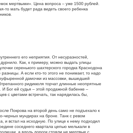
ъемок мертвыми». Цена вопроса – уже 1500 рублей.
я-то мать будет рада видеть своего ребенка
ников.
нутреннего его неприятия. От несуразностей,
дурнило. Как, к примеру, можно выдать улицы
 улочки серенького шахтерского городка Краснодона
азницы. А если кто-то этого не понимает, то надо
асфуфыренной дамочки из массовки, вышедшей
обтрепанного ридикюля торчат длинные неопрятные
. И Бог ей судья – этой продажной бабенке –
ев с цветами встречать, так нарядилась бы,
после Покрова на второй день само не подъехало к
о-черных мундирах на броне. Танк с ревом
, и встал на исходную. По улице к нему подходил
редине соседнего квартала цепью мелькали в
олицаи, а вдоль дороги стояли не мертвые с