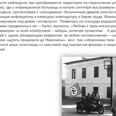
оле наблюдала, как преображается территория на пересечении ули
е), где у инфекционной больницы в начале сентября выстраивал
одона, прилепливая к «неходимым» больничным дверям неестеств
ащая инфекционку в немецкую комендатуру и биржу труда. Мини
кировали под домик «нотариуса». Появилась на площади водоразб
ми предвоенных лет – балет, музтеатр, «Любовь к трем апельсин
рмерию со всей атрибутикой – заборы, колючая проволока… А до
тей с одним убеждающим рефреном: за любое неповиновение – «р
ям «идтить працювати до Нiмеччины», мол, тем «обороняеш твою
сили алые полотнища со свастикой над портретом фюрера и наци
ая.