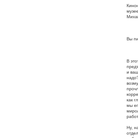
Кинон
музее
Миха
Вы пи
В это
предъ
и ваш
надо?
возму
прочл
корре
как г
мы ег
миро
работ
Ну, н
отдел