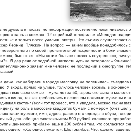
ь не думала я писать, но информация постепенно накапливалась о
ервого канала снимают 12-серийный телефильм «Молодая гвардия
естные и только после училищ, актеры. Что съемку осуществляет
ссер Леонид Пляскин. На вопрос — зачем вообще понадобилось с
 невероятного по своей пронзительной искренности и боли знаме
имова, был ответ: «Мы хотим больше показать внутреннюю, личну
и?». Я дар речи от подобной наглости чуть не потеряла: «Конечно! 
апелляционно заявил мне человек, не последний в киногруппе, т
лавший.
а даже, как набирали в городе массовку, не поленилась, съездила 
во. У входа, прямо на улице, толклось человек восемь, в основно
дшая всю свою семью – мужа лет за 50, взрослого сына и малолетк
сть в кино», так как требовались в основном пожилые мужчины и ж
дившая кастинг (если тот процесс, что я увидела, можно так назв
нденту на роль в массовке квадратик бумаги с номером (счет шел 
ию кастингуемого, имя, адрес, размер его одежды и обуви, говор
чный день обещал счастливчикам 500 рублей халявного приработк
руппы денежной прибавки еще в 200 рублей тем, кто согласится с
ирующего: «Холодно, лежа-то». Шел октябрь. Что, однако, зацепил