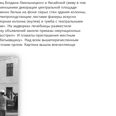
ц Богдана Хмельницкого и Аксайской (живу в том
и киношники декорации центральной площади
енно белые на фоне серых стен здания колонны,
электроподстанцию листами фанеры искусно
орная колонка (муляж) и тумба с театральными
ам». На задворках лечебницы разместили
ску объявлений заняли приказы оккупационных
асстрел». И плакаты-приглашения местным
 батькiвщину». Над всем вышеперечисленным
стским орлом. Картина вышла впечатляюще