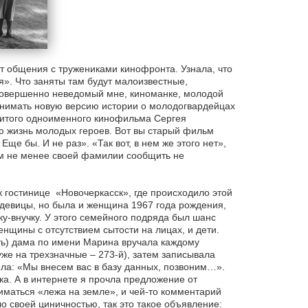
т общения с тружениками кинофронта. Узнала, что
». Что заняты там будут малоизвестные,
 совершенно неведомый мне, киноманке, молодой
нимать новую версию истории о молодогвардейцах
нитого одноименного кинофильма Сергея
ю жизнь молодых героев. Вот вы старый фильм
Еще бы. И не раз». «Так вот, в нем же этого нет»,
ем не менее своей фамилии сообщить не
к гостинице «Новочеркасск», где происходило этой
м девицы, но была и женщина 1967 года рождения,
у-внучку. У этого семейного подряда был шанс
енщины с отсутствием сытости на лицах, и дети.
ать) дама по имени Марина вручала каждому
уже на трехзначные – 273-й), затем записывала
ила: «Мы внесем вас в базу данных, позвоним…».
а. А в интернете я прочла предложение от
ниматься «лежа на земле», и чей-то комментарий
о своей циничностью, так это такое объявление: