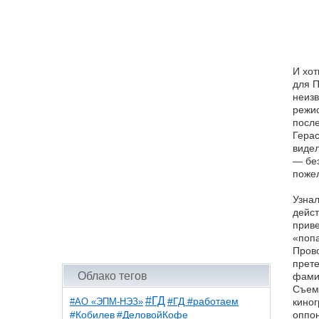
И хот
для П
неизв
режи
после
Герас
видел
— без
поже
Узнал
дейст
приве
«попа
Прово
прете
Облако тегов
фамил
Съемо
#ГД
#АО «ЭПМ-НЭЗ»
#ГД #работаем
киног
#ДеловойКофе
оппон
#Кобилев