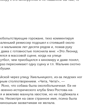
любопытствующие горожане, тихо комментируя
маленький режиссер подошел к стоявшей около
и мальчиком лет десяти рядом и, пожав руку
, дама с готовностью пояснила мне: «Это Леонид
ялся в массовой сцене, когда на улице
утбол, чем приобщился к киномиру и даже понял,
 раз переснимают одну сцену и т.п. Мальчик охотно
абушки.
айской через улицу Хмельницкого, из-за людских ног
дным столпотворением. «Чита, Чита!», —
Ясно, что собака была околобольничная. Ее не
 военно-исторического клуба близ Ростова-на-
я и вежливо махнула хвостом, но не подбежала к
ала. Несмотря на свое странное имя, псина была
 киношным захватчикам не желала.