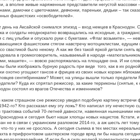
и, а вполне живые наряженные представители негустой массовки 
нами, дамочки с цветочками, девчонки, пареньки, дядьки – так ск
нных фашистских «освободителей».
т день на Аксайской снимался эпизод – вход немцев в Краснодон. 
ка и солдаты неоднократно возвращались на исходные, а гражданс
 с лиц улыбки и опускало руки с букетами. «Флаг возьмите», — н
вающимся фашистским стягом навстречу мотоциклистам, едущим в
со свастикой было некому. А как же без такой яркой детали снять
довала в громкоговоритель, называемый в народе «матюгальнико
ми, машите», — вовсю распоряжалась на площадке она. И ни слова
ы были изображать бурную радость при виде того, как в их родной
хи охотно угощают гансов и фрицев из своих новых корзин яблока
повцев сентябринками? Может, на улицы вышли только предатели Р
датели? Куда их спрятал режиссер, за какие терриконы (снятые, к 
одон состоял из врагов Отечества и изменников?
в каком страшном сне режиссер увидел подобную картину встречи 
1942-го? Кто рассказал ему эту ложь? Кто написал эту нечестную с
 трактовка событий 70-летней давности, навеянная нынешними не
Краснодона и сегодня бьют наши хлопцы новых нацистов. Кстати, 
ан не в связи с украинским разломом 2014-го, а аж шесть лет том
 что-то у них не срослось. А сегодня съемка в тех местах нереальна
хта в прифронтовом шахтерском городе вряд ли бы нашла сегодня
в-молодогвардейцев. И если бы в силу модной толерантности режис