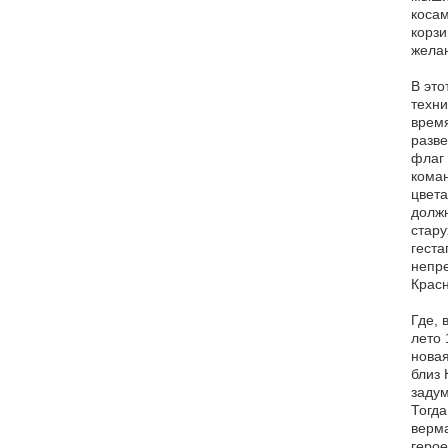
косам
корзи
жела
В это
техни
время
разве
флаг 
коман
цвета
должн
стару
геста
непре
Красн
Где, 
лето 
новая
близ 
задум
Тогда
верма
герое