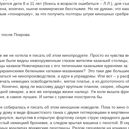
уются дети 8 и 11 лет (боюсь в возрасте ошибиться – Л.Л.), для с
на, конечно, нынче коммерчески бесстыжие. Но не думаю, что кака
ым «понарошку», за что получить полторы штуки киношных сребре
 после Покрова
е же не хотела я писать об этом кинопродукте. Просто из чувства в
ые были видны невооруженным глазом жителям казачьей столицы, 
цы казаков Новочеркасска с его типичными казачьими куренями за
 украинскими белеными хатками-мазанками? Это таки две большие р
аться не кинопроизводством, а идти в управдомы. Или вот – у р
ечать немецких освободителей», мятое платье, а из допотопного 
. Конечно, вряд ли массовку дадут крупным планом, скорее, общим
кой овчарке, а все же неправда жизни налицо. Уж коли вышла фриц
ня, в самое лучшее. И нитки с сумочки поостригла бы.
не собиралась я писать об этом киношном новоделе. Пока то кино 
 дому в виде фашистского танка с двумя гитлеровцами в мертвенн
рнулся, выпустив в открытую форточку сизую струю смрадного дыма
стый немецкий броневик, а следом крытая машина с пехотой. В се
ых мундирах вражеские пехотинцы. Рядом гарцевали на кониках п