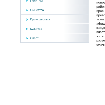
Политика
понев
район
Общество
Красн
превр
замас
Происшествия
афиша
жанда
Культура
влас
жител
Спорт
разве
смачн