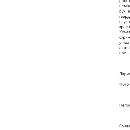
работ
немца
рук, 
гвард
внук 
красн
Хочет
скриж
у них
актер
нас –
Ларис
Фото 
Непр
Съемо