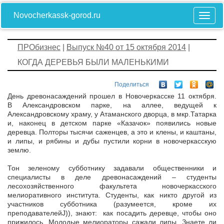
Novocherkassk-gorod.ru
ПРОбизнес
|
Выпуск №40 от 15 октября 2014
|
КОГДА ДЕРЕВЬЯ БЫЛИ МАЛЕНЬКИМИ
Поделиться
День древонасаждений прошел в Новочеркасске 11 октября.
В Александровском парке, на аллее, ведущей к
Александровскому храму, у Атаманского дворца, в мкр.Татарка
и, наконец в детском парке «Казачок» появились новые
деревца. Полторы тысячи саженцев, а это и клены, и каштаны,
и липы, и рябины и дубы пустили корни в новочеркасскую
землю.
Тон зеленому субботнику задавали общественники и
специалисты в деле древонасаждений – студенты
лесохозяйственного факультета новочеркасского
мелиоративного института. Студенты, как никто другой из
участников субботника (разумеется, кроме их
преподавателейJ)), знают: как посадить деревце, чтобы оно
прижилось. Молодые мелиораторы сажали липы. Знаете ли