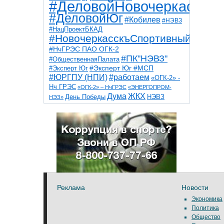
#ДеловойНовочеркасск
#ДеловойЮг
#Кобилев
#НЭВЗ
#НацПроектБКАД
#НовочеркасскъСпортивный
#НчГРЭС ПАО ОГК-2
#ПК"НЭВЗ"
#ОбщественнаяПалата
#Эксперт Юг
#Эксперт Юг #МСП
#ЮРГПУ (НПИ)
#работаем
«ОГК-2» -
Нч ГРЭС
«ОГК-2» – НчГРЭС
«ЭНЕРГОПРОМ-
Дума
ЖКХ
НЭВЗ
День Победы
НЭЗ»
ТНТ
НчГРЭС
Победа
Собор
ТПП
благоустройство
ветераны
выборы
дети
дороги
казаки
коррупция
космос
парк
общественная палата
пожар
роща
спорт
художники
театр
транспорт
Реклама
Новости
Экономика
Политика
Общество