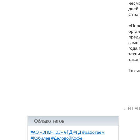
несмо
дней 
Стра
«Пере
орган
пред
замес
года 
техни
таков
Так ч
←
И ПАП
Облако тегов
#ГД
#АО «ЭПМ-НЭЗ»
#ГД #работаем
#ДеловойКофе
#Кобилев