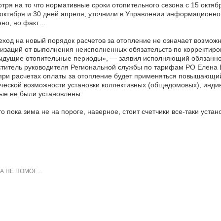
тря на то что нормативные сроки отопительного сезона с 15 октябр
октября и 30 дней апреля, уточнили в Управлении информационной
нно, но факт…
ход на новый порядок расчетов за отопление не означает возмо
изаций от выполнения неисполненных обязательств по корректиров
ыдущие отопительные периоды», — заявил исполняющий обязаннос
титель руководителя Региональной службы по тарифам РО Елена В
при расчетах оплаты за отопление будет применяться повышающий
ческой возможности установки коллективных (общедомовых), инди
ые не были установлены.
то пока зима не на пороге, наверное, стоит счетчики все-таки уста
А НЕ ПОМОГ…