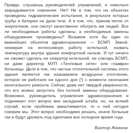
Правда, слушаешь руководителей управлений, и невольно
закрадываются сомнения. Нет! Не в том, что на объектах
проведены гидравлические испытания, в результате которых
трубы и батареи не дали течи. А в том, что, приняв тепло от
энергетиков, они смогут качественно обогреть им людей. Все
ли необходимые работы сделаны, а необходимые замены
оборудования произведены? Возьмем хотя бы один из
важнейших объектов здравоохранения — БСМП. Зимой,
невзирая на интенсивную работу котельной, назвать
температуру внутри здания комфортной нельзя. И тут ничего
не сможет сделать ни оператор котельной, ни слесарь БСМП,
ни даже директор МУП «Тепловые сети» или главврач
больницы. Дело в том, что частью отопительной системы этого
здания является так называемое воздушное отопление,
которое не работало ни одного дня (!) с момента окончания
капитального ремонта. Сейчас даже нет твердой уверенности,
что его можно запустить без полной замены оборудования.
Возможно, руководитель управления здравоохранения и
поднимает этот вопрос вне заседаний штаба, но, на всякий
случай, если проблема замалчивается, то о ней сегодня
говорим мы. Этот вопрос необходимо решать, иначе больные
так и будут дрожать под одеялами все холодное время года.
Виктор Жженов.