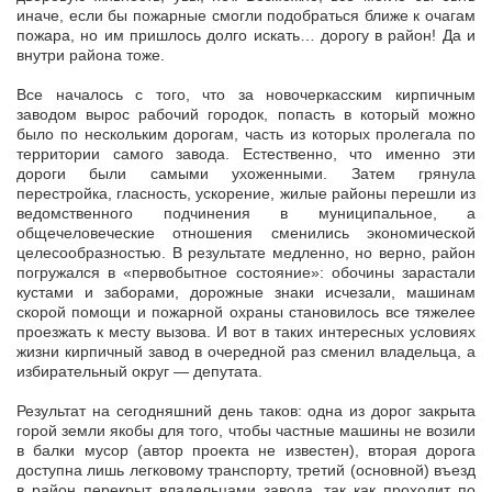
иначе, если бы пожарные смогли подобраться ближе к очагам
пожара, но им пришлось долго искать… дорогу в район! Да и
внутри района тоже.
Все началось с того, что за новочеркасским кирпичным
заводом вырос рабочий городок, попасть в который можно
было по нескольким дорогам, часть из которых пролегала по
территории самого завода. Естественно, что именно эти
дороги были самыми ухоженными. Затем грянула
перестройка, гласность, ускорение, жилые районы перешли из
ведомственного подчинения в муниципальное, а
общечеловеческие отношения сменились экономической
целесообразностью. В результате медленно, но верно, район
погружался в «первобытное состояние»: обочины зарастали
кустами и заборами, дорожные знаки исчезали, машинам
скорой помощи и пожарной охраны становилось все тяжелее
проезжать к месту вызова. И вот в таких интересных условиях
жизни кирпичный завод в очередной раз сменил владельца, а
избирательный округ — депутата.
Результат на сегодняшний день таков: одна из дорог закрыта
горой земли якобы для того, чтобы частные машины не возили
в балки мусор (автор проекта не известен), вторая дорога
доступна лишь легковому транспорту, третий (основной) въезд
в район перекрыт владельцами завода, так как проходит по