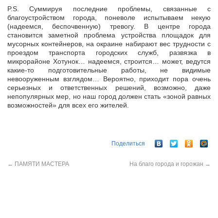
P.S. Суммируя последние проблемы, связанные с
благоустройством города, поневоле испытываем некую
(надеемся, беспочвенную) тревогу. В центре города
становится заметной проблема устройства площадок для
мусорных контейнеров, на окраине набирают вес трудности с
проездом транспорта городских служб, развязка в
микрорайоне Хотунок… надеемся, строится… может, ведутся
какие-то подготовительные работы, не видимые
невооруженным взглядом… Вероятно, приходит пора очень
серьезных и ответственных решений, возможно, даже
непопулярных мер, но наш город должен стать «зоной равных
возможностей» для всех его жителей.
Поделиться
←
ПАМЯТИ МАСТЕРА
На благо города и горожан
→