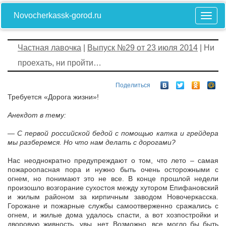
Novocherkassk-gorod.ru
Частная лавочка
|
Выпуск №29 от 23 июля 2014
| Ни
проехать, ни пройти…
Поделиться
Требуется «Дорога жизни»!
Анекдот в тему:
— С первой российской бедой с помощью катка и грейдера
мы разберемся. Но что нам делать с дорогами?
Нас неоднократно предупреждают о том, что лето – самая
пожароопасная пора и нужно быть очень осторожными с
огнем, но понимают это не все. В конце прошлой недели
произошло возгорание сухостоя между хутором Епифановский
и жилым районом за кирпичным заводом Новочеркасска.
Горожане и пожарные службы самоотверженно сражались с
огнем, и жилые дома удалось спасти, а вот хозпостройки и
дворовую живность, увы, нет. Возможно, все могло бы быть