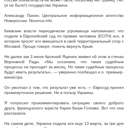
России обязательств не может быть, поскольку нет границ. Нет
(и не было!) государства Украина.
Александр Панин, Центральное информационное агентство
Новороссии. Novorus.info.
Киевские власти периодически угрожающе напоминают, что
подали в Европейский суд по правам человека (ЕСПЧ) иск, в
котором просят его вмешаться в свой территориальный спор с
Москвой. Проще говоря, помочь вернуть Крым.
Не далее как 3 июня Арсений Яценюк заявил об этом в стенах
Верховной Рады. «Мы осознаем, что такие судебные
процессы не проходят за месяц. Но такие судебные процессы
будут иметь результаты», — уверенно пообещал и.о. премьер-
министра.
Он умолчал о том, что результат уже есть — Евросуд принял
промежуточное решение. Не в пользу Украины.
Я попросил прокомментировать ситуацию своего доброго
друга, французского юриста Карин Беше-Головко. Вот что она
рассказала.
На самом деле, Украина подала иск еще 13 марта, за три дня