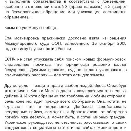
и выполнить обязательства в соответствии с Конвенцией,
особенно в отношении статей 2 (право на жизнь) и 3 (запрет
на бесчеловечное обращение или унижающее достоинство
обращение)».
Крым не упомянут вообще.
Эта мотивировка практически дословно взята из решения
Международного суда ООН, вынесенного 15 октября 2008
года по иску Грузии против России.
ЕСПЧ не стал утруждать себя поиском новых формулировок,
справедливо посчитав, что юридически решение коллег
безупречно. Другими словами, суд не желает участвовать в
политических распрях — для этого есть дипломаты.
Другое дело — защита прав и свобод людей. Здесь Страсбург
категоричен: Киев и Москва должны воздержаться от военных
действий. И хотя обращено это требование к обеим сторонам,
речь, конечно, идет прежде всего об Украине. Она, кстати, не
скрывает, что в подавлении Донбасса задействованы
регулярные войска, самолеты и бронетехника, от обстрелов
погибли уже десятки, а может быть, и сотни мирных граждан.
Украинское руководство, не стесняясь, рассказывает о своих
«подвигах» в социальных сетях и на сайтах министерств и