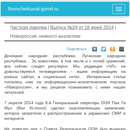
Novocherkassk-gorod.ru
Частная лавочка
|
Выпуск №24 от 18 июня 2014
|
Новороссия: немного аналитики
Поделиться
Донецкая народная республика, Луганская народная
республика… За новостями, в том числе и с полей сражений,
все сейчас следят регулярно. Мы, редакция «ЧЛ», не
довольствуемся телевидением – ищем информацию на
разных сайтах, в социальных сетях. Интересные статьи
попались нам на информационно-аналитическом портале
«Новороссия», и мы решили познакомить с ними наших
читателей.
7 апреля 2014 года 8-й Генеральный секретарь ООН Пан Ги
Мун (Ban Ki-moon) сделал ошеломляющее заявление,
которое запретили к распространению в украинских СМИ и
интернете.
На повестку дня у Совета Безопасности ООН был вынесен