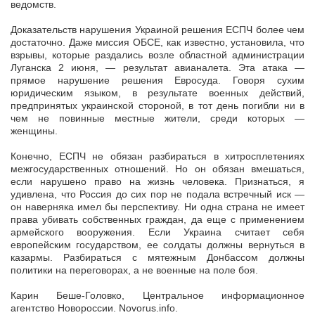
ведомств.
Доказательств нарушения Украиной решения ЕСПЧ более чем
достаточно. Даже миссия ОБСЕ, как известно, установила, что
взрывы, которые раздались возле областной администрации
Луганска 2 июня, — результат авианалета. Эта атака —
прямое нарушение решения Евросуда. Говоря сухим
юридическим языком, в результате военных действий,
предпринятых украинской стороной, в тот день погибли ни в
чем не повинные местные жители, среди которых —
женщины.
Конечно, ЕСПЧ не обязан разбираться в хитросплетениях
межгосударственных отношений. Но он обязан вмешаться,
если нарушено право на жизнь человека. Признаться, я
удивлена, что Россия до сих пор не подала встречный иск —
он наверняка имел бы перспективу. Ни одна страна не имеет
права убивать собственных граждан, да еще с применением
армейского вооружения. Если Украина считает себя
европейским государством, ее солдаты должны вернуться в
казармы. Разбираться с мятежным Донбассом должны
политики на переговорах, а не военные на поле боя.
Карин Беше-Головко, Центральное информационное
агентство Новороссии. Novorus.info.