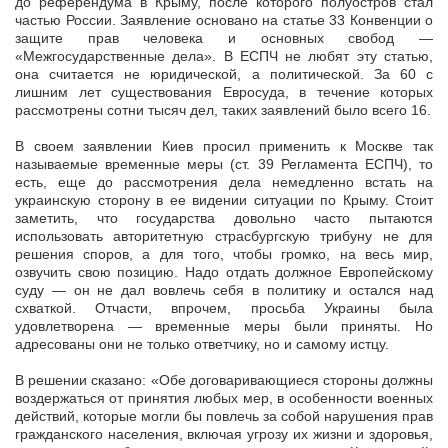
до референдума в Крыму, после которого полуостров стал
частью России. Заявление основано на статье 33 Конвенции о
защите прав человека и основных свобод —
«Межгосударственные дела». В ЕСПЧ не любят эту статью,
она считается не юридической, а политической. За 60 с
лишним лет существования Евросуда, в течение которых
рассмотрены сотни тысяч дел, таких заявлений было всего 16.
В своем заявлении Киев просил применить к Москве так
называемые временные меры (ст. 39 Регламента ЕСПЧ), то
есть, еще до рассмотрения дела немедленно встать на
украинскую сторону в ее видении ситуации по Крыму. Стоит
заметить, что государства довольно часто пытаются
использовать авторитетную страсбургскую трибуну не для
решения споров, а для того, чтобы громко, на весь мир,
озвучить свою позицию. Надо отдать должное Европейскому
суду — он не дал вовлечь себя в политику и остался над
схваткой. Отчасти, впрочем, просьба Украины была
удовлетворена — временные меры были приняты. Но
адресованы они не только ответчику, но и самому истцу.
В решении сказано: «Обе договаривающиеся стороны должны
воздержаться от принятия любых мер, в особенности военных
действий, которые могли бы повлечь за собой нарушения прав
гражданского населения, включая угрозу их жизни и здоровья,