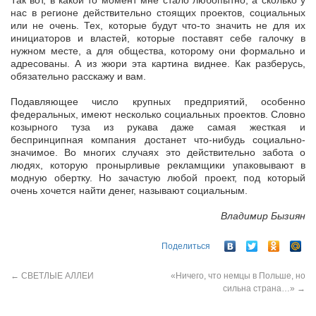
Так вот, в какой то момент мне стало любопытно, а сколько у
нас в регионе действительно стоящих проектов, социальных
или не очень. Тех, которые будут что-то значить не для их
инициаторов и властей, которые поставят себе галочку в
нужном месте, а для общества, которому они формально и
адресованы. А из жюри эта картина виднее. Как разберусь,
обязательно расскажу и вам.
Подавляющее число крупных предприятий, особенно
федеральных, имеют несколько социальных проектов. Словно
козырного туза из рукава даже самая жесткая и
беспринципная компания достанет что-нибудь социально-
значимое. Во многих случаях это действительно забота о
людях, которую пронырливые рекламщики упаковывают в
модную обертку. Но зачастую любой проект, под который
очень хочется найти денег, называют социальным.
Владимир Бызиян
Поделиться
←
СВЕТЛЫЕ АЛЛЕИ
«Ничего, что немцы в Польше, но
сильна страна…»
→