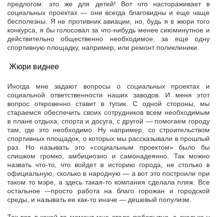
предлогом: это же для детей! Вот что настораживает в
социальных проектах — они всегда благовидны и еще чаще
бесполезны. Я не противник авиации, но, будь я в жюри того
конкурса, я бы голосовал за что-нибудь менее сиюминутное и
действительно общественно необходимое, за еще одну
спортивную площадку, например, или ремонт поликлиники.
Жюри виднее
Иногда мне задают вопросы о социальных проектах и
социальной ответственности наших заводов. И меня этот
вопрос откровенно ставит в тупик. С одной стороны, мы
стараемся обеспечить своих сотрудников всем необходимым
в плане отдыха, спорта и досуга, с другой — помогаем городу
там, где это необходимо. Ну например, со строительством
спортивных площадок, о которых мы рассказывали в прошлый
раз. Но называть это «социальным проектом» было бы
слишком громко, амбициозно и самонадеянно. Так можно
назвать что-то, что войдет в историю города, не столько в
официальную, сколько в народную — а вот это построили при
таком то мэре, а здесь такая-то компания сделала пляж. Все
остальное -–просто работа на благо горожан и городской
среды, и называть ее как-то иначе — дешевый популизм.