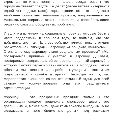
скромная, но и это понятно — власти всегда говорят, что
городу не хватает средств. Ее делят (далее цитата интервью в
одной из городских газет): «организации, которые представят
наиболее социально значимые проекты, направленные на
максимально широкий охват населения и способствующие
решению самых злободневных проблем».
И если мы взглянем на социальные проекты, которые были в
итоге поддержаны в прошлом году, то поймем, что это
действительно так. Благоустройство пляжа, реконструкция
баскетбольной площадки, аэрошоу «Прощайте каникулы»…
Стоп, а почему аэрошоу стало социальным проектом? «Мы
постараемся при­влечь к участию в аэрошоу ДОСААФ,
постараемся создать на этой основе полноценный аэроклуб, в
котором сможет серьезно заниматься наша молодежь. Таким
об­разом, мы отвлечем часть ребят от улицы и поможем им
подготовиться к службе в армии. Несмотря на то, что
мероприятие очень серьезное, это отличный отдых для всей
семьи» — комментировали тогда это представители
администрации.
Аэрошоу — это прекрасный праздник, только к его
организации следует привлекать спонсоров, делать его
зрелищным и, может быть, даже коммерчески выгодным, а не
вкладывать в него бюджетные деньги под расхожим