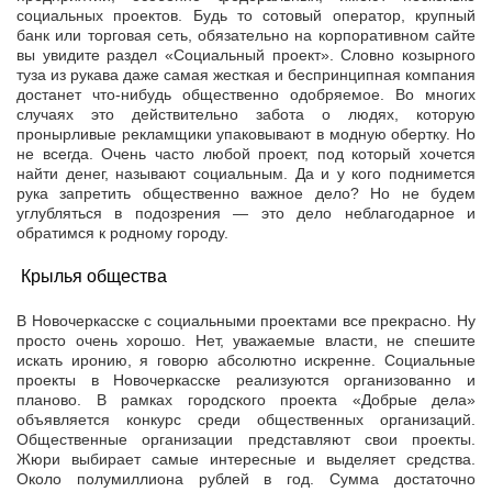
социальных проектов. Будь то сотовый оператор, крупный
банк или торговая сеть, обязательно на корпоративном сайте
вы увидите раздел «Социальный проект». Словно козырного
туза из рукава даже самая жесткая и беспринципная компания
достанет что-нибудь общественно одобряемое. Во многих
случаях это действительно забота о людях, которую
пронырливые рекламщики упаковывают в модную обертку. Но
не всегда. Очень часто любой проект, под который хочется
найти денег, называют социальным. Да и у кого поднимется
рука запретить общественно важное дело? Но не будем
углубляться в подозрения — это дело неблагодарное и
обратимся к родному городу.
Крылья общества
В Новочеркасске с социальными проектами все прекрасно. Ну
просто очень хорошо. Нет, уважаемые власти, не спешите
искать иронию, я говорю абсолютно искренне. Социальные
проекты в Новочеркасске реализуются организованно и
планово. В рамках городского проекта «Добрые дела»
объявляется конкурс среди общественных организаций.
Общественные организации представляют свои проекты.
Жюри выбирает самые интересные и выделяет средства.
Около полумиллиона рублей в год. Сумма достаточно