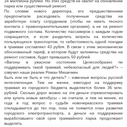
34 миллиона рублей. Но этих средств не хватит на обновление
парка или существенный ремонт.
По словам нового директора, его предшественники
предпочитали расходовать полученные средства на
заработную плату сотрудников (чтобы не иметь тесного
контакта с правоохранительными органами), а не на ремонт
подвижного состава. Количество пассажиров с каждым годом
сокращается, и если разделить затраты на количество
пользующихся транспортом, то себестоимость одной поездки
в трамвае составляет 43 рубля. В связи с этим экономически
обоснованный тариф, в котором будут заложены средства на
ремонт составов, будет превышать 50 рублей.
«Вагоны в ужасном состоянии. Целесообразно ли
поддерживать такой трамвай, небезопасный для людей?» –
озвучил наши реалии Роман Мишечкин.
Быть или не быть и что делать? – извечные вопросы русской
интеллигенции. Тем не менее, ежегодно на поддержку
трамвая из городского бюджета выделяется более 36 млн.
рублей. Сколько дорог можно на эти деньги отремонтировать
или купить новые автобусы – не считали, и тем не менее, из
года в год вопрос о судьбе новочеркасского трамвая
откладывается до тех пор, пока не появится план развития
городского электротранспорта, а деньги на поддержание
выработавшего свой срок трамвайного парка продолжают
выделять.