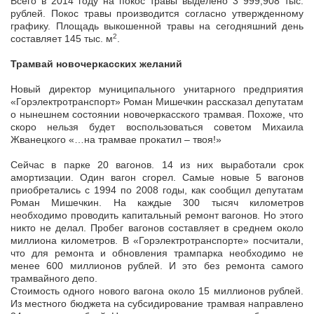
Всего в 2014 году на покос травы выделено 3 999,908 тыс.
рублей. Покос травы производится согласно утвержденному
графику. Площадь выкошенной травы на сегодняшний день
2
составляет 145 тыс. м
.
Трамвай новочеркасских желаний
Новый директор муниципального унитарного предприятия
«Горэлектротранспорт» Роман Мишечкин рассказал депутатам
о нынешнем состоянии новочеркасского трамвая. Похоже, что
скоро нельзя будет воспользоваться советом Михаила
Жванецкого «…на трамвае прокатил – твоя!»
Сейчас в парке 20 вагонов. 14 из них выработали срок
амортизации. Один вагон сгорел. Самые новые 5 вагонов
приобретались с 1994 по 2008 годы, как сообщил депутатам
Роман Мишечкин. На каждые 300 тысяч километров
необходимо проводить капитальный ремонт вагонов. Но этого
никто не делал. Пробег вагонов составляет в среднем около
миллиона километров. В «Горэлектротранспорте» посчитали,
что для ремонта и обновления трампарка необходимо не
менее 600 миллионов рублей. И это без ремонта самого
трамвайного депо.
Стоимость одного нового вагона около 15 миллионов рублей.
Из местного бюджета на субсидирование трамвая направлено