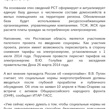
На основании этих сведений РСТ сформирует и актуализирует
единую базу данных о численном составе домохозяйств в
жилых помещениях на территории региона. Обновленная
база будет использована ресурсоснабжающими
организациями, управляющими компаниями, ТСЖ, ЖСК при
расчете платы граждан за потребленную электроэнергию.
Напомним, что Ростовская область является участником
пилотного проекта по введению соцнормы. Как участник
проекта, регион имеет возможность пересмотреть в сторону
снижения тарифы на электроэнергию, установленные с 1
июля 2014 года. Поручение провести пересчет тарифов на
электроэнергию В.Ю. Голубев дал на заседании
правительства Дона 26 марта 2014 года.
А вот мнение президнта России об «энергопайке»: В.В. Путин
считает, что социальные нормы энергопотребления должны
вводиться после глубокой проработки и публичного
обсуждения. Об этом он заявил 10 апреля в Ново-Огарево на
встрече с активом Общероссийского народного фронта
(ОНФ), сообщает ИТАР-ТАСС.
«Уже сейчас нужно думать о том, чтобы социальные нормы не
были завуалированным способом безудержного повышения