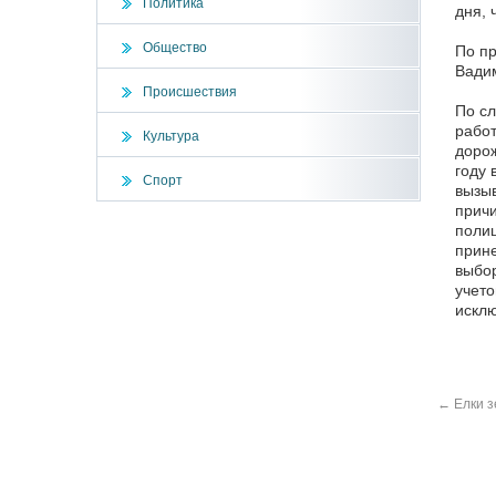
Политика
дня, 
Общество
По пр
Вади
Происшествия
По с
работ
Культура
дорож
году 
Спорт
вызы
причи
полиц
прине
выбор
учето
искл
←
Елки з