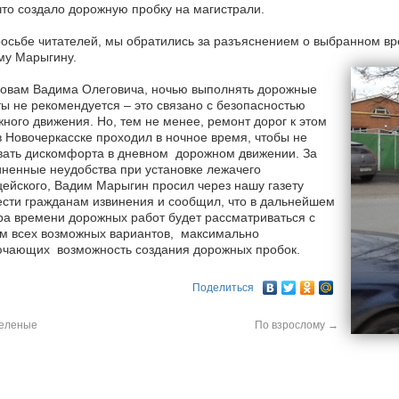
что создало дорожную пробку на магистрали.
осьбе читателей, мы обратились за разъяснением о выбранном в
му Марыгину.
ловам Вадима Олеговича, ночью выполнять дорожные
ы не рекомендуется – это связано с безопасностью
ного движения. Но, тем не менее, ремонт дорог к этом
в Новочеркасске проходил в ночное время, чтобы не
вать дискомфорта в дневном дорожном движении. За
ненные неудобства при установке лежачего
ейского, Вадим Марыгин просил через нашу газету
сти гражданам извинения и сообщил, что в дальнейшем
а времени дорожных работ будет рассматриваться с
м всех возможных вариантов, максимально
ючающих возможность создания дорожных пробок.
Поделиться
еленые
По взрослому
→