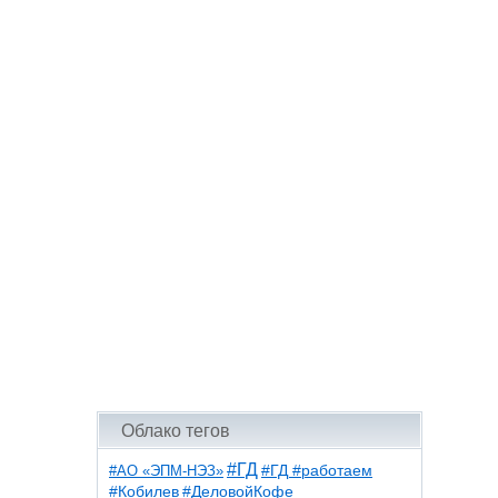
Облако тегов
#ГД
#АО «ЭПМ-НЭЗ»
#ГД #работаем
#ДеловойКофе
#Кобилев