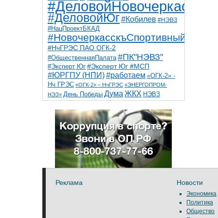
#ДеловойНовочеркасск
#ДеловойЮг
#Кобилев
#НЭВЗ
#НацПроектБКАД
#НовочеркасскъСпортивный
#НчГРЭС ПАО ОГК-2
#ПК"НЭВЗ"
#ОбщественнаяПалата
#Эксперт Юг
#Эксперт Юг #МСП
#ЮРГПУ (НПИ)
#работаем
«ОГК-2» -
Нч ГРЭС
«ОГК-2» – НчГРЭС
«ЭНЕРГОПРОМ-
Дума
ЖКХ
НЭВЗ
День Победы
НЭЗ»
ТНТ
НчГРЭС
Победа
Собор
ТПП
благоустройство
ветераны
выборы
дети
дороги
казаки
коррупция
космос
парк
общественная палата
пожар
роща
спорт
художники
театр
транспорт
Реклама
Новости
Экономика
Политика
Общество