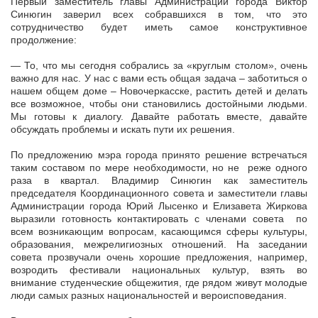
Первый заместитель главы Администрации города Виктор
Синюгин заверил всех собравшихся в том, что это
сотрудничество будет иметь самое конструктивное
продолжение:
— То, что мы сегодня собрались за «круглым столом», очень
важно для нас. У нас с вами есть общая задача – заботиться о
нашем общем доме – Новочеркасске, растить детей и делать
все возможное, чтобы они становились достойными людьми.
Мы готовы к диалогу. Давайте работать вместе, давайте
обсуждать проблемы и искать пути их решения.
По предложению мэра города принято решение встречаться
таким составом по мере необходимости, но не реже одного
раза в квартал. Владимир Синюгин как заместитель
председателя Координационного совета и заместители главы
Администрации города Юрий Лысенко и Елизавета Жиркова
выразили готовность контактировать с членами совета по
всем возникающим вопросам, касающимся сферы культуры,
образования, межрелигиозных отношений. На заседании
совета прозвучали очень хорошие предложения, например,
возродить фестивали национальных культур, взять во
внимание студенческие общежития, где рядом живут молодые
люди самых разных национальностей и вероисповедания.