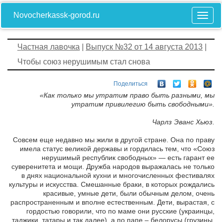
Novocherkassk-gorod.ru
Частная лавочка
|
Выпуск №32 от 14 августа 2013
|
Чтобы союз нерушимым стал снова
Поделиться
«Как только мы утратим право быть разными, мы
утратим привилегию быть свободными».
Чарлз Эванс Хьюз.
Совсем еще недавно мы жили в другой стране. Она по праву
имела статус великой державы и гордилась тем, что «Союз
нерушимый республик свободных» — есть гарант ее
суверенитета и мощи. Дружба народов выражалась не только
в днях национальной кухни и многочисленных фестивалях
культуры и искусства. Смешанные браки, в которых рождались
красивые, умные дети, были обычным делом, очень
распространенным и вполне естественным. Дети, вырастая, с
гордостью говорили, что по маме они русские (украинцы,
таджики, татары и так далее), а по папе – белорусы (грузины,