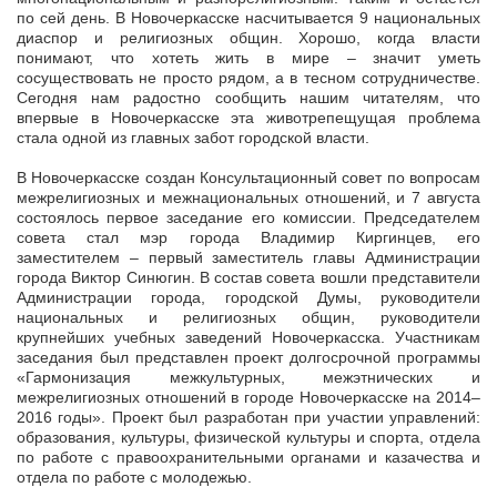
по сей день. В Новочеркасске насчитывается 9 национальных
диаспор и религиозных общин. Хорошо, когда власти
понимают, что хотеть жить в мире – значит уметь
сосуществовать не просто рядом, а в тесном сотрудничестве.
Сегодня нам радостно сообщить нашим читателям, что
впервые в Новочеркасске эта животрепещущая проблема
стала одной из главных забот городской власти.
В Новочеркасске создан Консультационный совет по вопросам
межрелигиозных и межнациональных отношений, и 7 августа
состоялось первое заседание его комиссии. Председателем
совета стал мэр города Владимир Киргинцев, его
заместителем – первый заместитель главы Администрации
города Виктор Синюгин. В состав совета вошли представители
Администрации города, городской Думы, руководители
национальных и религиозных общин, руководители
крупнейших учебных заведений Новочеркасска. Участникам
заседания был представлен проект долгосрочной программы
«Гармонизация межкультурных, межэтнических и
межрелигиозных отношений в городе Новочеркасске на 2014–
2016 годы». Проект был разработан при участии управлений:
образования, культуры, физической культуры и спорта, отдела
по работе с правоохранительными органами и казачества и
отдела по работе с молодежью.