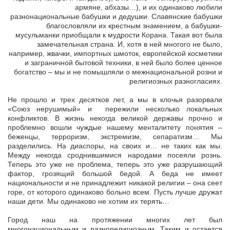
армяне, абхазы…), и их одинаково любили
разнонациональные бабушки и дедушки. Славянские бабушки
благословляли их крестным знамением, а бабушки-
мусульманки приобщали к мудрости Корана. Такая вот была
замечательная страна. И, хотя в ней многого не было,
например, жвачки, импортных шмоток, европейской косметики
и заграничной бытовой техники, в ней было более ценное
богатство – мы и не помышляли о межнациональной розни и
религиозных разногласиях.
Не прошло и трех десятков лет, а мы в клочья разорвали
«Союз нерушимый» и пережили несколько локальных
конфликтов. В жизнь некогда великой державы прочно и
проблемно вошли чуждые нашему менталитету понятия –
беженцы, терроризм, экстремизм, сепаратизм… Мы
разделились. На диаспоры, на своих и… не таких как мы.
Между некогда сроднившимися народами посеяли рознь.
Теперь это уже не проблема, теперь это уже разрушающий
фактор, грозящий большой бедой. А беда не имеет
национальности и не принадлежит никакой религии – она сеет
горе, от которого одинаково больно всем. Пусть лучше дружат
наши дети. Мы одинаково не хотим их терять…
Город наш на протяжении многих лет был
многонациональным и разнорелигиозным. Таким и остается