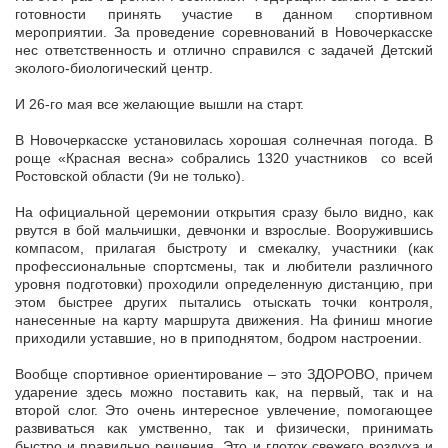
готовности принять участие в данном спортивном
мероприятии. За проведение соревнований в Новочеркасске
нес ответственность и отлично справился с задачей Детский
эколого-биологический центр.
И 26-го мая все желающие вышли на старт.
В Новочеркасске установилась хорошая солнечная погода. В
роще «Красная весна» собрались 1320 участников со всей
Ростовской области (9и не только).
На официальной церемонии открытия сразу было видно, как
рвутся в бой мальчишки, девчонки и взрослые. Вооружившись
компасом, прилагая быстроту и смекалку, участники (как
профессиональные спортсмены, так и любители различного
уровня подготовки) проходили определенную дистанцию, при
этом быстрее других пытались отыскать точки контроля,
нанесенные на карту маршрута движения. На финиш многие
приходили уставшие, но в приподнятом, бодром настроении.
Вообще спортивное ориентирование – это ЗДОРОВО, причем
ударение здесь можно поставить как, на первый, так и на
второй слог. Это очень интересное увлечение, помогающее
развиваться как умственно, так и физически, принимать
быстро и правильно решения. Это и глоток свежего воздуха и