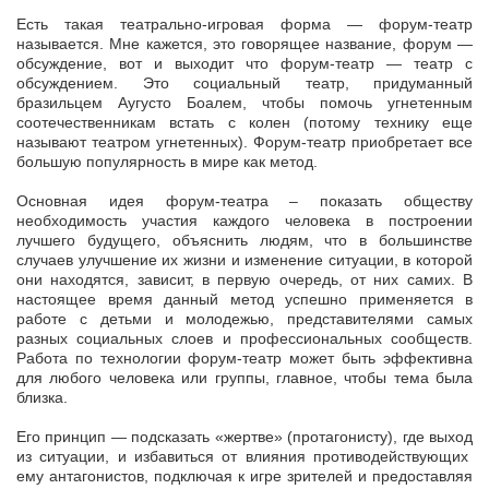
Есть такая театрально-игровая форма — форум-театр
называется. Мне кажется, это говорящее название, форум —
обсуждение, вот и выходит что форум-театр — театр с
обсуждением. Это социальный театр, придуманный
бразильцем Аугусто Боалем, чтобы помочь угнетенным
соотечественникам встать с колен (потому технику еще
называют театром угнетенных). Форум-театр приобретает все
большую популярность в мире как метод.
Основная идея форум-театра – показать обществу
необходимость участия каждого человека в построении
лучшего будущего, объяснить людям, что в большинстве
случаев улучшение их жизни и изменение ситуации, в которой
они находятся, зависит, в первую очередь, от них самих. В
настоящее время данный метод успешно применяется в
работе с детьми и молодежью, представителями самых
разных социальных слоев и профессиональных сообществ.
Работа по технологии форум-театр может быть эффективна
для любого человека или группы, главное, чтобы тема была
близка.
Его принцип — подсказать «жертве» (протагонисту), где выход
из ситуации, и избавиться от влияния противодействующих
ему антагонистов, подключая к игре зрителей и предоставляя