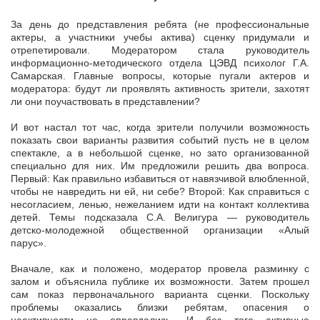
За день до представления ребята (не профессиональные
актеры, а участники учебы актива) сценку придумали и
отрепетировали. Модератором стала руководитель
информационно-методического отдела ЦЭВД психолог Г.А.
Самарская. Главные вопросы, которые пугали актеров и
модератора: будут ли проявлять активность зрители, захотят
ли они поучаствовать в представлении?
И вот настал тот час, когда зрители получили возможность
показать свои варианты развития событий пусть не в целом
спектакле, а в небольшой сценке, но зато организованной
специально для них. Им предложили решить два вопроса.
Первый: Как правильно избавиться от навязчивой влюбленной,
чтобы не навредить ни ей, ни себе? Второй: Как справиться с
несогласием, ленью, нежеланием идти на контакт коллектива
детей. Темы подсказала С.А. Велигура — руководитель
детско-молодежной общественной организации «Алый
парус».
Вначале, как и положено, модератор провела разминку с
залом и объяснила публике их возможности. Затем прошел
сам показ первоначального варианта сценки. Поскольку
проблемы оказались близки ребятам, опасения о