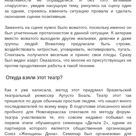
неактивности не оправдались. И без того активные
«парусята», увидев насущную тему, ринулись на сцену один
за одним, стремясь изменить ситуацию провала и сделать
окончание сценки позитивным.
Заменять на сцене нужно было вожатого, поскольку именно он
был угнетенным протагонистом в данной ситуации. К актерам
вместо вожатого выходили другие мальчики, девочки и даже
группы людей. Вожатому предлагали быть строже,
воздействовать хитростью, уговаривать, мотивировать, пугать.
Спектакль получился веселым и принес свои плоды. Сразу
был виден азарт. Оказалось, что многие из присутствующих не
против продолжения работы в такой технике.
Откуда взяли этот театр?
Как я уже написала, метод этот придумал бразильский
театральный режиссер Аугусто Боаль. Театр этот так
пришелся по душе обычным простым людям, что нашел много
последователей по всему миру. В подготовке описанного мной
пробного для Новочеркасска спектакля по методу форум-
театра участвовали те, кто совсем недавно побывал на
первом этапе обучающего семинара «Дельта 2», одним из
партнеров которого является общественная организация
Союз «Женщины Дона». Семинар был организован для