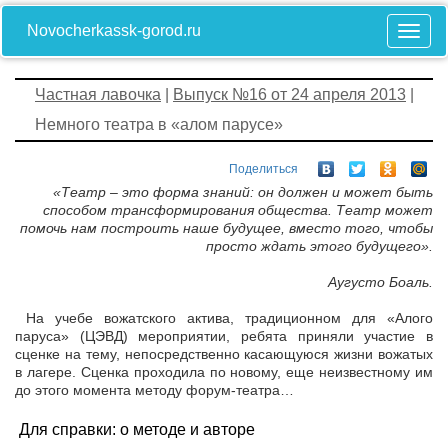
Novocherkassk-gorod.ru
Частная лавочка
|
Выпуск №16 от 24 апреля 2013
|
Немного театра в «алом парусе»
Поделиться
«Театр – это форма знаний: он должен и может быть
способом трансформирования общества. Театр может
помочь нам построить наше будущее, вместо того, чтобы
просто ждать этого будущего».
Аугусто Боаль.
На учебе вожатского актива, традиционном для «Алого
паруса» (ЦЭВД) мероприятии, ребята приняли участие в
сценке на тему, непосредственно касающуюся жизни вожатых
в лагере. Сценка проходила по новому, еще неизвестному им
до этого момента методу форум-театра…
Для справки: о методе и авторе