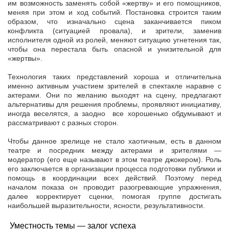
им возможность заменять собой «жертву» и его помощников,
меняя при этом и ход событий. Постановка строится таким
образом, что изначально сцена заканчивается пиком
конфликта (ситуацией провала), и зрители, заменив
исполнителя одной из ролей, меняют ситуацию угнетения так,
чтобы она перестала быть опасной и унизительной для
«жертвы».
Технология таких представлений хороша и отличительна
именно активным участием зрителей в спектакле наравне с
актерами. Они по желанию выходят на сцену, предлагают
альтернативы для решения проблемы, проявляют инициативу,
иногда веселятся, а заодно все хорошенько обдумывают и
рассматривают с разных сторон.
Чтобы данное зрелище не стало хаотичным, есть в данном
театре и посредник между актерами и зрителями —
модератор (его еще называют в этом театре джокером). Роль
его заключается в организации процесса подготовки публики и
помощь в координации всех действий. Поэтому перед
началом показа он проводит разогревающие упражнения,
далее корректирует сценки, помогая группе достигать
наибольшей выразительности, ясности, результативности.
Уместность темы — залог успеха