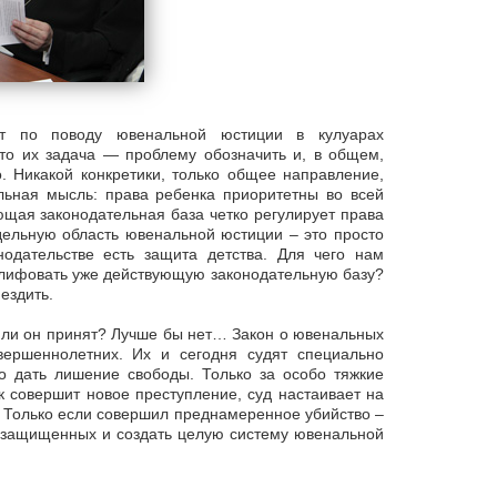
ит по поводу ювенальной юстиции в кулуарах
 что их задача — проблему обозначить и, в общем,
. Никакой конкретики, только общее направление,
ьная мысль: права ребенка приоритетны во всей
ющая законодательная база четко регулирует права
тдельную область ювенальной юстиции – это просто
дательстве есть защита детства. Для чего нам
тшлифовать уже действующую законодательную базу?
ездить.
ет ли он принят? Лучше бы нет… Закон о ювенальных
вершеннолетних. Их и сегодня судят специально
о дать лишение свободы. Только за особо тяжкие
к совершит новое преступление, суд настаивает на
. Только если совершил преднамеренное убийство –
е защищенных и создать целую систему ювенальной