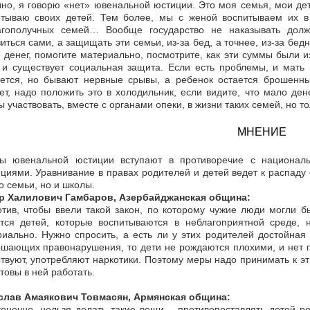
но, я говорю «нет» ювенальной юстиции. Это моя семья, мои дети
итываю своих детей. Тем более, мы с женой воспитываем их в
агополучных семей… Вообще государство не наказывать долж
иться сами, а защищать эти семьи, из-за бед, а точнее, из-за бед
 денег, помогите материально, посмотрите, как эти суммы были и
 и существует социальная защита. Если есть проблемы, и мать
ается, но бывают нервные срывы, а ребенок остается брошенны
ет, надо положить это в холодильник, если видите, что мало де
ы участвовать, вместе с органами опеки, в жизни таких семей, но то
МНЕНИЕ
ы ювенальной юстиции вступают в противоречие с националь
циями. Уравнивание в правах родителей и детей ведет к распад
о семьи, но и школы.
р Халилович Гамбаров, Азербайджанская община:
тив, чтобы ввели такой закон, по которому чужие люди могли б
ется детей, которые воспитываются в неблагоприятной среде, 
иально. Нужно спросить, а есть ли у этих родителей достойная 
шающих правонарушения, то дети не рождаются плохими, и нет пл
твуют, употребляют наркотики. Поэтому меры надо принимать к эт
товы в ней работать.
слав Амаякович Товмасян, Армянская община:
конечно, нельзя делать такие вещи – противопоставлять детей р