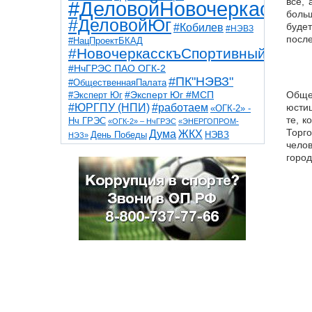
все, 
#ДеловойНовочеркасск
больш
#ДеловойЮг
буде
#Кобилев
#НЭВЗ
после
#НацПроектБКАД
#НовочеркасскъСпортивный
#НчГРЭС ПАО ОГК-2
#ПК"НЭВЗ"
#ОбщественнаяПалата
Обще
#Эксперт Юг
#Эксперт Юг #МСП
#ЮРГПУ (НПИ)
#работаем
юстиц
«ОГК-2» -
те, к
Нч ГРЭС
«ОГК-2» – НчГРЭС
«ЭНЕРГОПРОМ-
Торг
Дума
ЖКХ
НЭВЗ
День Победы
НЭЗ»
чело
ТНТ
НчГРЭС
Победа
Собор
ТПП
город
благоустройство
ветераны
выборы
дети
дороги
казаки
коррупция
космос
парк
общественная палата
пожар
роща
спорт
художники
театр
транспорт