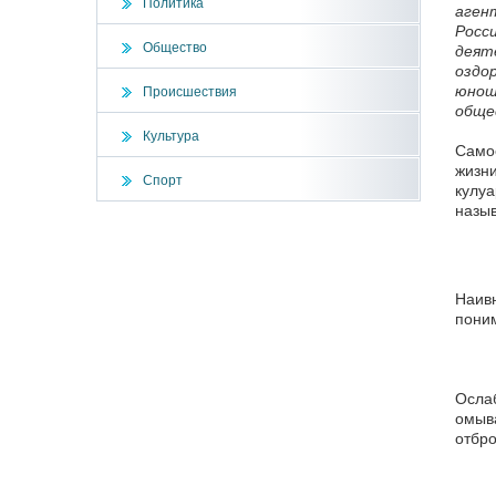
Политика
аген
Росс
Общество
деят
оздо
юнош
Происшествия
обще
Культура
Самое
жизни
Спорт
кулуа
назыв
Наив
поним
Осла
омыв
отбро