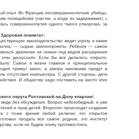
ьный опыт. Во Франции несовершеннолетние убийцы,
же полицейские участки, а когда их задерживают, с
ась совершеннолетия одного такого отморозка, за
«Здоровая планета»:
ествующее законодательство видит угрозу и какие
волна, — сырые законопроекты. Ребенок — самое
азываться давление на семью под видом расширения
этих дискуссиях. Если бы все делалось открыто,
 было. Самое в жизни главное и принципиальное
годня примут закон, а завтра чиновники придут и
ли отсутствия компьютера. С другой стороны, дети
йствия. И обществу надо поставить на место этих
кого округа Ростовской-на-Дону епархии:
 виде без обсуждения. Вопрос небезобидный, и уже
телей и прав детей. Второпях происходит создание
ть с точки зрения любой религии, это открытое
 готовых продать все самое родное, это институт
ства, если не будем этому противостоять.