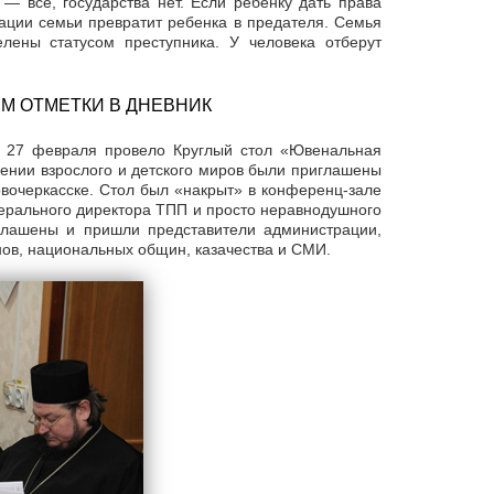
 — все, государства нет. Если ребенку дать права
ации семьи превратит ребенка в предателя. Семья
елены статусом преступника. У человека отберут
ЯМ ОТМЕТКИ В ДНЕВНИК
 27 февраля провело Круглый стол «Ювенальная
шении взрослого и детского миров были приглашены
Новочеркасске. Стол был «накрыт» в конференц-зале
рального директора ТПП и просто неравнодушного
глашены и пришли представители администрации,
ов, национальных общин, казачества и СМИ.