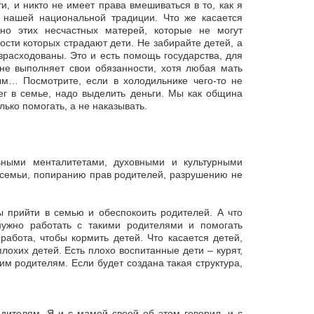
, и никто не имеет права вмешиваться в то, как я
 нашей национальной традиции. Что же касается
но этих несчастных матерей, которые не могут
ности которых страдают дети. Не забирайте детей, а
зрасходованы. Это и есть помощь государства, для
 не выполняет свои обязанности, хотя любая мать
м… Посмотрите, если в холодильнике чего-то не
нег в семье, надо выделить деньги. Мы как община
лько помогать, а не наказывать.
ными менталитетами, духовными и культурными
у семьи, попиранию прав родителей, разрушению не
ы прийти в семью и обеспокоить родителей. А что
нужно работать с такими родителями и помогать
работа, чтобы кормить детей. Что касается детей,
охих детей. Есть плохо воспитанные дети – курят,
им родителям. Если будет создана такая структура,
одителям. Я и с мамой своей об этом говорил, и с