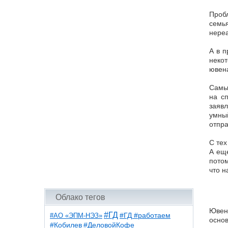
Пробл
семь
нереа
А в 
неко
ювен
Самые
на с
заяв
умны
отпра
С тех
А еще
потом
что н
Облако тегов
Ювен
#ГД
#АО «ЭПМ-НЭЗ»
#ГД #работаем
основ
#ДеловойКофе
#Кобилев