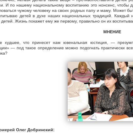
и. И по нашему национальному воспитанию это нонсенс, чтобы д
оваться чужому человеку на своих родных папу и маму. Может быт
спитываю детей в духе наших национальных традиций. Каждый н
 детей. Жизнь покажет ему же первому, правильно он их воспитыва
МНЕНИЕ
е худшее, что принесет нам ювенальная юстиция, — презумп
ции» — под такое определение можно подогнать практически всех
нка?
оиерей Олег Добринский: