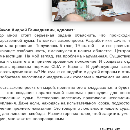
аков Андрей Геннадиевич, адвокат:
до мной стоит серьезная задача объяснить, что происход
арственной думы. Готовится законопроект. Разработчики сочли,
ить на решение. Получилось 5 глав, 19 статей — и все размыто
жающее озабоченность, имеющуюся в нашем обществе. Централ
ме юстиции. На мой взгляд, эта проблема надуманная. Существу
ка и ставит его в привилегированное положение. И создавать о
ажать правовым нормам США и Европы. В действующем законо
овать чужие законы? Не лучше ли подойти с другой стороны и о
изобретаем велосипед с квадратными колесами и пытаемся на нем 
 есть законопроект, он сырой, принятие его откладывается, и буд
х – это создание параллельной системы правосудия для несо
отовленные судьи. Несовершеннолетнему практически невозможн
упления. Даже если, находясь на испытательном сроке, подросто
лении прежнего наказания. Это говорит о лояльности нашего суда
 для лишения свободы. Рвение горячих голов, чтоб защитить уж
ии, мне кажется неоправданным.