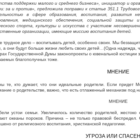
тства поддержки малого и среднего бизнеса», инициатор и орг
ии: за и против», предложила поправки к статье 351.1 Трудово
ельностью в сфере образования, воспитания, развития н
ровления, медицинского обеспечения, социальной защиты 
еского спорта, культуры и искусства с участием несоверше
ственные организации, имеющие миссию воспитания детей.
 трудное дело – воспитывать детей, особенно своих. Мы беззащи
, а они будут больше жизни любить своих детей…(Одна надежда, ч
рах Государственной Думы законопроекты о ювенальной юстиции за
аемых благополучных тоже.
МНЕНИЕ
ны те, кто думает, что они идеальные родители. Если придет 
ание о родительстве, важно, что есть отлаженный механизм под 
МНЕНИЕ
бели устои семьи. Увеличилось количество родителей, жестоко
ают океаны пороков. Причина – не только правовой беспредел.
шено от религиозного воспитания, христианской педагогики.
УГРОЗА ИЛИ СПАСЕ