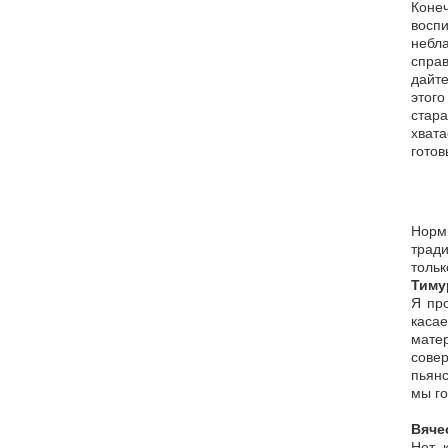
Конеч
восп
небл
справ
дайте
этого
стар
хвата
готов
Норм
тради
тольк
Тиму
Я про
каса
матер
совер
пьянс
мы го
Вяче
Нет, 