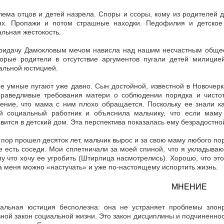
ема отцов и детей назрела. Споры и ссоры, кому из родителей 
ях. Пропажи и потом страшные находки. Педофилия и детское 
льная жестокость.
придачу Дамокловым мечом нависла над нашим несчастным общес
торые родители в отсутствие аргументов пугали детей милицией
альной юстицией.
 умные пугают уже давно. Сын достойной, известной в Новочерк
праведливые требования матери о соблюдении порядка и чистот
ление, что мама с ним плохо обращается. Поскольку ее знали к
й социальный работник и объяснила мальчику, что если маму
вится в детский дом. Эта перспектива показалась ему безрадостно
 пор прошел десяток лет, мальчик вырос и за свою маму любого п
 есть соседи. Мои сплетничали за моей спиной, что я укладываю
у что хочу ее угробить (Штирлица насмотрелись). Хорошо, что это
а меня можно «настучать» и уже по-настоящему испортить жизнь.
МНЕНИЕ
альная юстиция бесполезна: она не устраняет проблемы злонра
ной закон социальной жизни. Это закон дисциплины и подчиненност