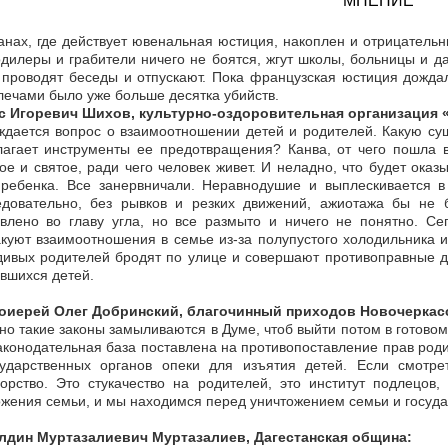
МНЕНИЕ
анах, где действует ювенальная юстиция, накоплен и отрицател
дилеры и грабители ничего не боятся, жгут школы, больницы и да
проводят беседы и отпускают. Пока французская юстиция дождал
лечами было уже больше десятка убийств.
с Игоревич Шихов, культурно-оздоровительная организация 
дается вопрос о взаимоотношении детей и родителей. Какую сущ
лагает инструменты ее предотвращения? Канва, от чего пошла 
ое и святое, ради чего человек живет. И неладно, что будет ок
 ребенка. Все занервничали. Неравнодушие и выплескивается в 
едовательно, без рывков и резких движений, ажиотажа бы не
влено во главу угла, но все размыто и ничего не понятно. Се
куют взаимоотношения в семье из-за полупустого холодильника и
ивых родителей бродят по улице и совершают противоправные де
вшихся детей.
оиерей Олег Добринский, благочинный приходов Новочеркасс
о такие законы замыливаются в Думе, чтоб выйти потом в готовом
аконодательная база поставлена на противопоставление прав роди
сударственных органов опеки для изъятия детей. Если смотре
орство. Это стукачество на родителей, это институт подлецов,
жения семьи, и мы находимся перед уничтожением семьи и государ
лдин Муртазалиевич Муртазалиев, Дагестанская община: