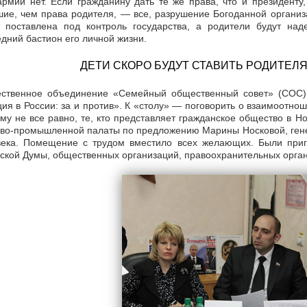
армии нет. Если гражданину дать те же права, что и президенту,
ие, чем права родителя, — все, разрушение Богоданной организ
т поставлена под контроль государства, а родители будут над
дний бастион его личной жизни.
ДЕТИ СКОРО БУДУТ СТАВИТЬ РОДИТЕЛ
ственное объединение «Семейный общественный совет» (СОС)
ия в России: за и против». К «столу» — поговорить о взаимоотно
ому не все равно, те, кто представляет гражданское общество в 
ово-промышленной палаты по предложению Марины Носковой, гене
века. Помещение с трудом вместило всех желающих. Были при
ской Думы, общественных организаций, правоохранительных орган