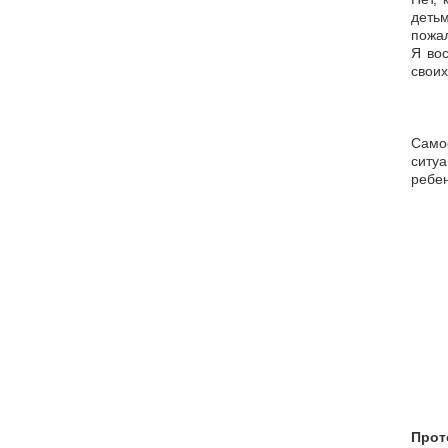
детьм
пожал
Я во
своих
Само
ситуа
ребе
Прот