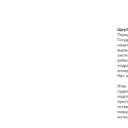
Щерб
Пере
Госуд
нацел
выра
систе
ребен
подр
копир
Нет, 
Итак,
суда
подг
прест
остав
повод
юстиц