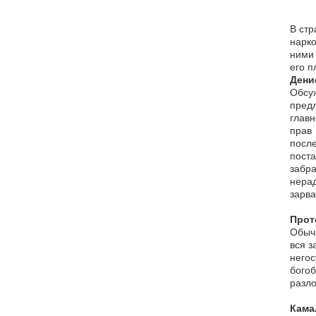
В стр
нарко
ними 
его п
Дени
Обсуж
пред
главн
прав
посл
поста
забра
нерад
зарва
Прот
Обычн
вся з
него
богоб
разло
Кама