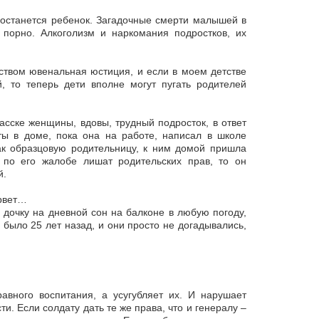
достанется ребенок. Загадочные смерти малышей в
порно. Алкоголизм и наркомания подростков, их
твом ювенальная юстиция, и если в моем детстве
, то теперь дети вполне могут пугать родителей
асске женщины, вдовы, трудный подросток, в ответ
ы в доме, пока она на работе, написал в школе
ак образцовую родительницу, к ним домой пришла
 по его жалобе лишат родительских прав, то он
й.
орвет…
 дочку на дневной сон на балконе в любую погоду,
 было 25 лет назад, и они просто не догадывались,
вного воспитания, а усугубляет их. И нарушает
и. Если солдату дать те же права, что и генералу –