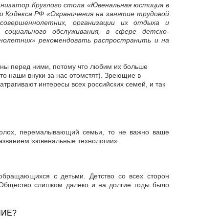
анизатор Круглого стола «Ювенальная юстиция в
го Кодекса РФ «Ограничения на занятие трудовой
есовершеннолетних, организации их отдыха и
и социального обслуживания, в сфере детско-
ннолетних» рекомендовать распространить и на
тны перед ними, потому что любим их больше
то наши внуки за нас отомстят). Зреющие в
трагивают интересы всех российских семей, и так
Молох, перемалывающий семьи, то не важно ваше
названием «ювенальные технологии».
 обращающихся с детьми. Детство со всех сторон
 Общество слишком далеко и на долгие годы было
НИЕ?