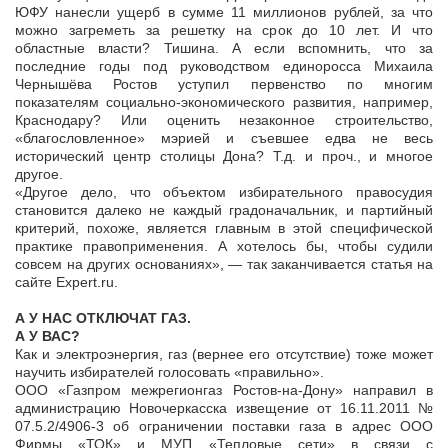
ЮФУ нанесли ущерб в сумме 11 миллионов рублей, за что
можно загреметь за решетку на срок до 10 лет. И что
областные власти? Тишина. А если вспомнить, что за
последние годы под руководством единоросса Михаила
Чернышёва Ростов уступил первенство по многим
показателям социально-экономического развития, например,
Краснодару? Или оценить незаконное строительство,
«благословленное» мэрией и съевшее едва не весь
исторический центр столицы Дона? Т.д. и проч., и многое
другое.
«Другое дело, что объектом избирательного правосудия
становится далеко не каждый градоначальник, и партийный
критерий, похоже, является главным в этой специфической
практике правоприменения. А хотелось бы, чтобы судили
совсем на других основаниях», — так заканчивается статья на
сайте Expert.ru.
А У НАС ОТКЛЮЧАТ ГАЗ.
А У ВАС?
Как и электроэнергия, газ (вернее его отсутствие) тоже может
научить избирателей голосовать «правильно».
ООО «Газпром межрегионгаз Ростов-на-Дону» направил в
администрацию Новочеркасска извещение от 16.11.2011 №
07.5.2/4906-3 об ограничении поставки газа в адрес ООО
Фирмы «ТОК» и МУП «Тепловые сети» в связи с