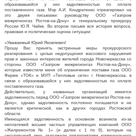
образовавшейся у них задолженностью по оплате
поставленного газа. Мэр А.И. Кондратенко отреагировал на
это двумя письмами: руководству ООО «Газпром
межрегионгаз Ростов-на-Дону» и генеральному прокурору
России Ю.Я. Чайке. Во втором письме вся история вопроса,
правовая и политическая оценка ситуации:
«Уважаемый Юрий Яковлевич!
Прошу Вас принять экстренные меры прокурорского
реагирования с целью недопущения массового нарушения
прав и законных интересов жителей города Новочеркасска со
стороны ООО «Газпром межрегионгаз Ростов-на-Дону»,
которые известили меня об ограничении поставки газа ООО
Фирме «ТОК» и МУП «Тепловые сети» г. Новочеркасска, в
связи с образовавшейся у них задолженностью по оплате
поставленного газа.
Действительно, у названных организаций имеется
задолженность перед ООО «Газпром межрегионгаз Ростов-на-
Дону», однако задолженность постоянно погашается и не
является критической, как в других городах Ростовской
области.
Имеющаяся задолженность в основном возникла из-за
неплатежей восьми частных управляющих компаний ООО
«Жилремонтов № 1» (и далее с 1 по 8), которые на
сегодняшний день задолжали предприятиям коммунального