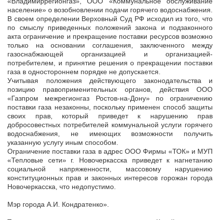
«Владимиррегионгаз», ООО «Коммунальное обслуживание
население» о возобновлении подачи горячего водоснабжения.
В своем определении Верховный Суд РФ исходил из того, что
по смыслу приведенных положений закона и подзаконного
акта ограничение и прекращение поставки ресурсов возможно
только на основании соглашения, заключенного между
газоснабжающей организацией и организацией-
потребителем, и принятие решения о прекращении поставки
газа в одностороннем порядке не допускается.
Учитывая положения действующего законодательства и
позицию правоприменительных органов, действия ООО
«Газпром межрегионгаз Ростов-на-Дону» по ограничению
поставки газа незаконны, поскольку применен способ защиты
своих прав, который приведет к нарушению прав
добросовестных потребителей коммунальной услуги горячего
водоснабжения, не имеющих возможности получить
указанную услугу иным способом.
Ограничение поставки газа в адрес ООО Фирмы «ТОК» и МУП
«Тепловые сети» г. Новочеркасска приведет к нагнетанию
социальной напряженности, массовому нарушению
конституционных прав и законных интересов горожан города
Новочеркасска, что недопустимо.
Мэр города А.И. Кондратенко».