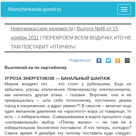
Novocherkassk-gorod.ru
Новочеркасские ведомости
|
Выпуск №46 от 15
ноября 2011
| ПЕРЕКРОЕМ ВСЕМ ВОДИЧКУ, КТО НЕ
ТАМ ПОСТАВИТ «ПТИЧКУ»!
Поделиться
Выключай-ка по-партийному
УГРОЗА ЭНЕРГЕТИКОВ — БАНАЛЬНЫЙ ШАНТАЖ
Миром владеет тот, … кто стоит у рубильника. Еще не
забылись угрозы отключения Новочеркасску электроэнергии,
как началась другая атака – газовая. Впрочем, она и не
прекращалась – шла себе потихонечку, постоянно держа
город в напряжении: а вдруг рванет?! В смысле – включат еще
один механизм давления на «красного» мэра со товарищи, то
есть – с избирателями. Совершившими в марте прошлого года
«неправильный» выбор. «Птичку жалко» — не там ее в
избирательном бюллетене поставили. И что теперь, холодно?
Самое время 4 декабря эту галочку поставить куда следует.