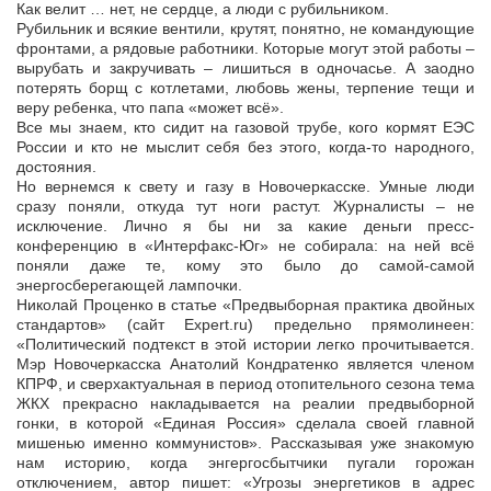
Как велит … нет, не сердце, а люди с рубильником.
Рубильник и всякие вентили, крутят, понятно, не командующие
фронтами, а рядовые работники. Которые могут этой работы –
вырубать и закручивать – лишиться в одночасье. А заодно
потерять борщ с котлетами, любовь жены, терпение тещи и
веру ребенка, что папа «может всё».
Все мы знаем, кто сидит на газовой трубе, кого кормят ЕЭС
России и кто не мыслит себя без этого, когда-то народного,
достояния.
Но вернемся к свету и газу в Новочеркасске. Умные люди
сразу поняли, откуда тут ноги растут. Журналисты – не
исключение. Лично я бы ни за какие деньги пресс-
конференцию в «Интерфакс-Юг» не собирала: на ней всё
поняли даже те, кому это было до самой-самой
энергосберегающей лампочки.
Николай Проценко в статье «Предвыборная практика двойных
стандартов» (сайт Expert.ru) предельно прямолинеен:
«Политический подтекст в этой истории легко прочитывается.
Мэр Новочеркасска Анатолий Кондратенко является членом
КПРФ, и сверхактуальная в период отопительного сезона тема
ЖКХ прекрасно накладывается на реалии предвыборной
гонки, в которой «Единая Россия» сделала своей главной
мишенью именно коммунистов». Рассказывая уже знакомую
нам историю, когда энгергосбытчики пугали горожан
отключением, автор пишет: «Угрозы энергетиков в адрес