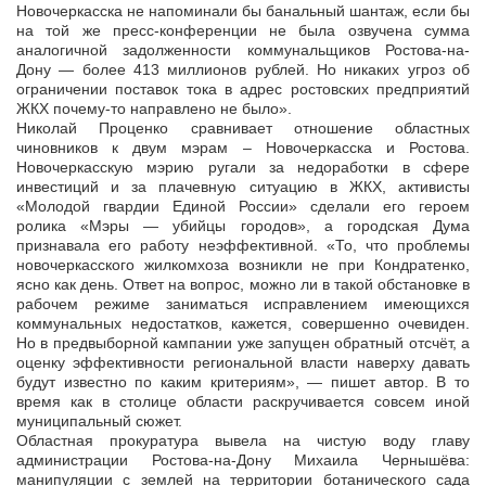
Новочеркасска не напоминали бы банальный шантаж, если бы
на той же пресс-конференции не была озвучена сумма
аналогичной задолженности коммунальщиков Ростова-на-
Дону — более 413 миллионов рублей. Но никаких угроз об
ограничении поставок тока в адрес ростовских предприятий
ЖКХ почему-то направлено не было».
Николай Проценко сравнивает отношение областных
чиновников к двум мэрам – Новочеркасска и Ростова.
Новочеркасскую мэрию ругали за недоработки в сфере
инвестиций и за плачевную ситуацию в ЖКХ, активисты
«Молодой гвардии Единой России» сделали его героем
ролика «Мэры — убийцы городов», а городская Дума
признавала его работу неэффективной. «То, что проблемы
новочеркасского жилкомхоза возникли не при Кондратенко,
ясно как день. Ответ на вопрос, можно ли в такой обстановке в
рабочем режиме заниматься исправлением имеющихся
коммунальных недостатков, кажется, совершенно очевиден.
Но в предвыборной кампании уже запущен обратный отсчёт, а
оценку эффективности региональной власти наверху давать
будут известно по каким критериям», — пишет автор. В то
время как в столице области раскручивается совсем иной
муниципальный сюжет.
Областная прокуратура вывела на чистую воду главу
администрации Ростова-на-Дону Михаила Чернышёва:
манипуляции с землей на территории ботанического сада