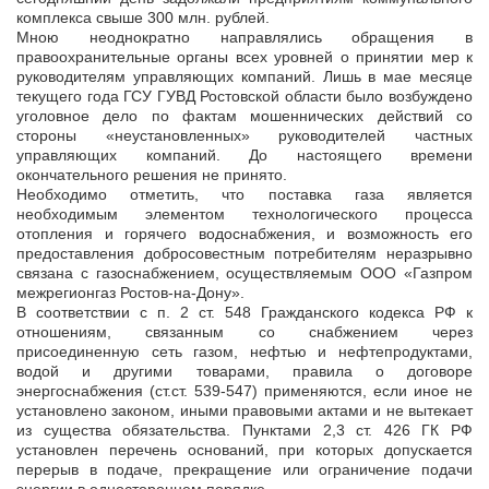
комплекса свыше 300 млн. рублей.
Мною неоднократно направлялись обращения в
правоохранительные органы всех уровней о принятии мер к
руководителям управляющих компаний. Лишь в мае месяце
текущего года ГСУ ГУВД Ростовской области было возбуждено
уголовное дело по фактам мошеннических действий со
стороны «неустановленных» руководителей частных
управляющих компаний. До настоящего времени
окончательного решения не принято.
Необходимо отметить, что поставка газа является
необходимым элементом технологического процесса
отопления и горячего водоснабжения, и возможность его
предоставления добросовестным потребителям неразрывно
связана с газоснабжением, осуществляемым ООО «Газпром
межрегионгаз Ростов-на-Дону».
В соответствии с п. 2 ст. 548 Гражданского кодекса РФ к
отношениям, связанным со снабжением через
присоединенную сеть газом, нефтью и нефтепродуктами,
водой и другими товарами, правила о договоре
энергоснабжения (ст.ст. 539-547) применяются, если иное не
установлено законом, иными правовыми актами и не вытекает
из существа обязательства. Пунктами 2,3 ст. 426 ГК РФ
установлен перечень оснований, при которых допускается
перерыв в подаче, прекращение или ограничение подачи