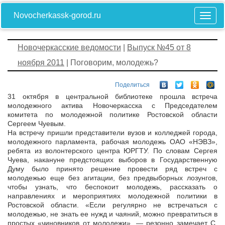
Novocherkassk-gorod.ru
Новочеркасские ведомости
|
Выпуск №45 от 8
ноября 2011
| Поговорим, молодежь?
Поделиться
31 октября в центральной библиотеке прошла встреча
молодежного актива Новочеркасска с Председателем
комитета по молодежной политике Ростовской области
Сергеем Чуевым.
На встречу пришли представители вузов и колледжей города,
молодежного парламента, рабочая молодежь ОАО «НЭВЗ»,
ребята из волонтерского центра ЮРГТУ. По словам Сергея
Чуева, накануне предстоящих выборов в Государственную
Думу было принято решение провести ряд встреч с
молодежью еще без агитации, без предвыборных лозунгов,
чтобы узнать, что беспокоит молодежь, рассказать о
направлениях и мероприятиях молодежной политики в
Ростовской области. «Если регулярно не встречаться с
молодежью, не знать ее нужд и чаяний, можно превратиться в
простых «чиновников от молодежи», — резонно замечает С.