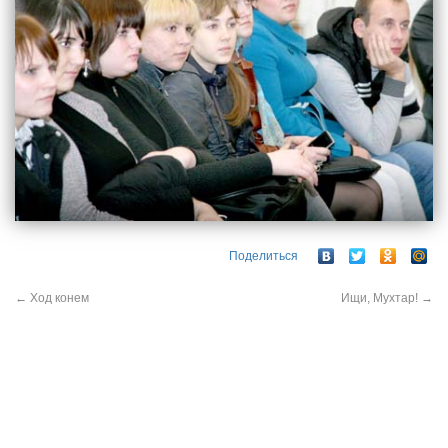
Поделиться
←
Ход конем
Ищи, Мухтар!
→