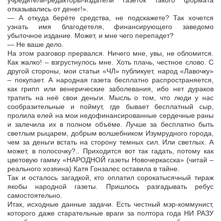
учредители-редакторы-издатели газеток такого формата
отказывались от денег!».
— А откуда берёте средства, не подскажете? Так хочется
узнать имя благодетеля, финансирующего заведомо
убыточное издание. Может, и мне чего перепадет?
— Не ваше дело.
На этом разговор прервался. Ничего мне, увы, не обломится.
Как жалко! – взгрустнулось мне. Хоть плачь, честное слово. С
другой стороны, мои статьи «ЧЛ» публикует, народ «Лавочку»
– покупает. А народная газета бесплатно распространяется,
как грипп или венерические заболевания, ибо нет дураков
тратить на неё свои деньги. Мысль о том, что люди у нас
сообразительные и поймут, где бывает бесплатный сыр,
пролила елей на мои недофинансированные сердечные раны
и залечила их в полном объёме. Лучше за бесплатно быть
светлым рыцарем, добрым волшебником Изумрудного города,
чем за деньги встать на сторону темных сил. Или светлых. А
может, в полосочку?.. Приходится вот так гадать, потому как
цветовую гамму «НАРОДНОЙ газеты Новочеркасска» (читай –
реального хозяина) Катя Гонзалес оставила в тайне.
Так и осталось загадкой, кто оплатил сорокатысячный тираж
якобы народной газеты. Пришлось разгадывать ребус
самостоятельно.
Итак, исходные данные задачи. Есть честный мэр-коммунист,
которого даже старательные враги за полтора года НИ РАЗУ