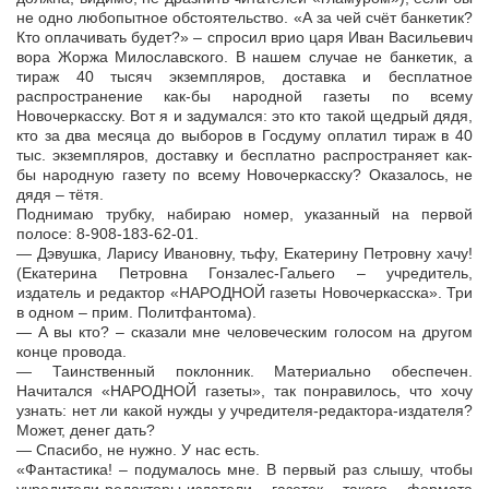
не одно любопытное обстоятельство. «А за чей счёт банкетик?
Кто оплачивать будет?» – спросил врио царя Иван Васильевич
вора Жоржа Милославского. В нашем случае не банкетик, а
тираж 40 тысяч экземпляров, доставка и бесплатное
распространение как-бы народной газеты по всему
Новочеркасску. Вот я и задумался: это кто такой щедрый дядя,
кто за два месяца до выборов в Госдуму оплатил тираж в 40
тыс. экземпляров, доставку и бесплатно распространяет как-
бы народную газету по всему Новочеркасску? Оказалось, не
дядя – тётя.
Поднимаю трубку, набираю номер, указанный на первой
полосе: 8-908-183-62-01.
— Дэвушка, Ларису Ивановну, тьфу, Екатерину Петровну хачу!
(Екатерина Петровна Гонзалес-Гальего – учредитель,
издатель и редактор «НАРОДНОЙ газеты Новочеркасска». Три
в одном – прим. Политфантома).
— А вы кто? – сказали мне человеческим голосом на другом
конце провода.
— Таинственный поклонник. Материально обеспечен.
Начитался «НАРОДНОЙ газеты», так понравилось, что хочу
узнать: нет ли какой нужды у учредителя-редактора-издателя?
Может, денег дать?
— Спасибо, не нужно. У нас есть.
«Фантастика! – подумалось мне. В первый раз слышу, чтобы