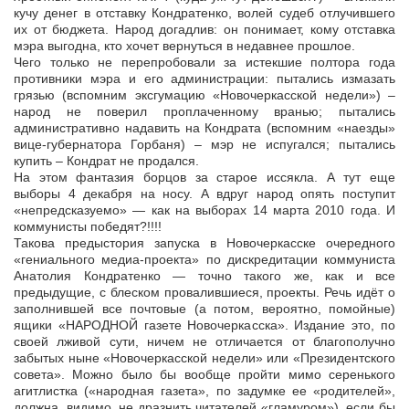
кучу денег в отставку Кондратенко, волей судеб отлучившего
их от бюджета. Народ догадлив: он понимает, кому отставка
мэра выгодна, кто хочет вернуться в недавнее прошлое.
Чего только не перепробовали за истекшие полтора года
противники мэра и его администрации: пытались измазать
грязью (вспомним эксгумацию «Новочеркасской недели») –
народ не поверил проплаченному вранью; пытались
административно надавить на Кондрата (вспомним «наезды»
вице-губернатора Горбаня) – мэр не испугался; пытались
купить – Кондрат не продался.
На этом фантазия борцов за старое иссякла. А тут еще
выборы 4 декабря на носу. А вдруг народ опять поступит
«непредсказуемо» — как на выборах 14 марта 2010 года. И
коммунисты победят?!!!!
Такова предыстория запуска в Новочеркасске очередного
«гениального медиа-проекта» по дискредитации коммуниста
Анатолия Кондратенко — точно такого же, как и все
предыдущие, с блеском провалившиеся, проекты. Речь идёт о
заполнившей все почтовые (а потом, вероятно, помойные)
ящики «НАРОДНОЙ газете Новочеркасска». Издание это, по
своей лживой сути, ничем не отличается от благополучно
забытых ныне «Новочеркасской недели» или «Президентского
совета». Можно было бы вообще пройти мимо серенького
агитлистка («народная газета», по задумке ее «родителей»,
должна, видимо, не дразнить читателей «гламуром»), если бы