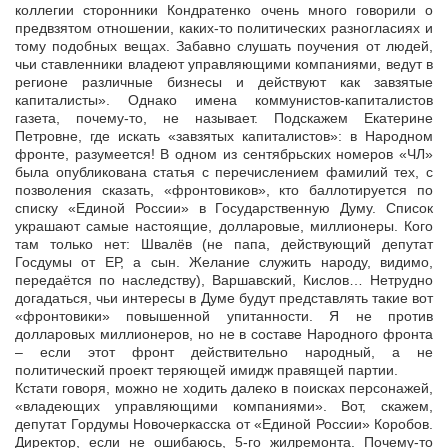
коллегии сторонники Кондратенко очень много говорили о
предвзятом отношении, каких-то политических разногласиях и
тому подобных вещах. Забавно слушать поучения от людей,
чьи ставленники владеют управляющими компаниями, ведут в
регионе различные бизнесы и действуют как завзятые
капиталисты». Однако имена коммунистов-капиталистов
газета, почему-то, не называет. Подскажем Екатерине
Петровне, где искать «завзятых капиталистов»: в Народном
фронте, разумеется! В одном из сентябрьских номеров «ЧЛ»
была опубликована статья с перечислением фамилий тех, с
позволения сказать, «фронтовиков», кто баллотируется по
списку «Единой России» в Государственную Думу. Список
украшают самые настоящие, долларовые, миллионеры. Кого
там только нет: Швалёв (не папа, действующий депутат
Госдумы от ЕР, а сын. Желание служить народу, видимо,
передаётся по наследству), Варшавский, Кислов… Нетрудно
догадаться, чьи интересы в Думе будут представлять такие вот
«фронтовики» повышенной упитанности. Я не против
долларовых миллионеров, но не в составе Народного фронта
– если этот фронт действительно народный, а не
политический проект теряющей имидж правящей партии.
Кстати говоря, можно не ходить далеко в поисках персонажей,
«владеющих управляющими компаниями». Вот, скажем,
депутат Гордумы Новочеркасска от «Единой России» Коробов.
Директор, если не ошибаюсь, 5-го жилремонта. Почему-то