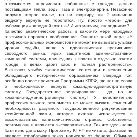
отказывается перечислять собранные с граждан деньги
поставщикам тепла, воды, газа и электроэнергии. Незаконно
получил второе жилье, но ни квартиру, ни 2 миллиона
бюджету вернуть не торопится. Ну, просто «герой» для
публикации «народной газеты»! И что молчим, «народники»?
Качество аналитической работы в какой-то мере народных
газетчиков поражает воображение. Оцените такой перл: «У
профессиональных экономистов не может не вызывать улыбки
ирония судьбы, когда у идеологических противников
свободного рынка, ярых защитников административно-
командной системы, пришедших к власти в отдельно взятом
городе, в делах царит хаос и полная растерянность».
Вызывают улыбку экономические сентенции в исполнении
обладающего историческим образованием главреда Кэт,
особенно после прочтения Программы КПРФ, где нет ни слова
о необходимости вернуть командно-административную
систему. Государственное регулирование – да, но не
командно-административную систему! У действительно
профессионального экономиста не может вызвать сомнений
необходимость разумного государственного регулирования
хозяйственной жизни, которое активно используется в
высокоразвитых капиталистических странах. Собственно,
поэтому они и являются высокоразвитыми. Так что здесь наша
Катя явно дала маху. Программу КПРФ не читала, фактами не
владеет, отрабатывая заказ, написала от фонаря. Обычная