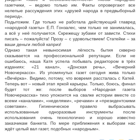
газетчики, – ведомо только им. Факты опровергают все
нелепые рассуждения этих «друзей народа в предвыборный
период».
Подытожим. Где только не работала действующий главред
«народной газеты» Е.П. Гонзалес, чем только не занималась,
а всё у неё получается. Скрежещу зубами от зависти. Стихи
писать – пожалуйста! Прозу – с удовольствием! Статейки – за
ваши деньги любой каприз!
Однако такая невыносимая лёгкость бытия скверно
сказывается на профессиональной репутации. Если не
ошибаюсь, наша Катя успела побывать редактором в трёх
изданиях: «21 канал», «Донская речь», «Вечерний
Новочеркасск». Из упомянутых газет сегодня жива только
«Вечёрка». Видимо, потому, что вовремя рассталась с Катей.
Теперь вот – новый этап яркой карьеры. Только, боюсь, финал
будет тот же: после выборов «Народная газета
Новочеркасска» тихо упокоится на свалке истории вместе со
всеми «каналами», «неделями», «речами» и «президентскими
советами». Гигиеническое правило выбрасывать
использованные одноразовые инструменты после
использования очень технологично и хорошо известно
заказчикам банкета. По мере приближения к выборам нас
ждёт целый вал газет, подобных «народным».