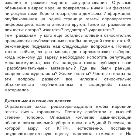
издания в режиме мирного сосуществования. Огульные
обвинения в адрес мэра не подкреплены ничем: ни фактами,
ни документами. Короче говоря, одни домыслы. Информация,
опубликованная на одной странице газеты опровергается
информацией, напечатанной на другой. Такое вот раздвоение
личности: автора? издателя? редактора? учредителя?
Тем гражданам, у кого ещё остались иллюзии относительно
правдивости опубликованных в якобы народной газете статей,
рекомендую подумать над следующими вопросами. Почему
только сейчас, за два месяца до парламентских выборов,
когда кое-кому до зарезу необходимо испортить репутацию
мэра-коммуниста, как бы народная газета публикует свои
«разоблачительные» материалы? Где вы были раньше,
«народные» журналисты? Ждали оплаты? Честные ответы на
эти вопросы развеют все иллюзии относительно
объективности опубликованных в «народной» газете
материалов.
Джентльмен в поисках десятки
Отрабатывая заказ, редакторы-издатели якобы народной
газеты очень торопились. Поэтому сработали в высшей
степени топорно. Описывая коллегию администрации
области, возглавляемой губернатором от «Единой России», на
которой мэру от КПРФ, естественно, поставили
неудовлетворительную оценку, наргазета отмечает: «…На