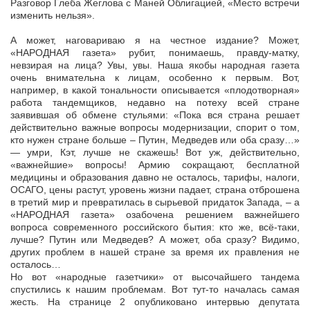
Разговор Глеба Жеглова с Маней Облигацией, «Место встречи
изменить нельзя».
А может, наговариваю я на честное издание? Может,
«НАРОДНАЯ газета» рубит, понимаешь, правду-матку,
невзирая на лица? Увы, увы. Наша якобы народная газета
очень внимательна к лицам, особенно к первым. Вот,
например, в какой тональности описывается «плодотворная»
работа тандемщиков, недавно на потеху всей стране
заявившая об обмене стульями: «Пока вся страна решает
действительно важные вопросы модернизации, спорит о том,
кто нужен стране больше – Путин, Медведев или оба сразу…»
— умри, Кэт, лучше не скажешь! Вот уж, действительно,
«важнейшие» вопросы! Армию сокращают, бесплатной
медицины и образования давно не осталось, тарифы, налоги,
ОСАГО, цены растут, уровень жизни падает, страна отброшена
в третий мир и превратилась в сырьевой придаток Запада, – а
«НАРОДНАЯ газета» озабочена решением важнейшего
вопроса современного российского бытия: кто же, всё-таки,
лучше? Путин или Медведев? А может, оба сразу? Видимо,
других проблем в нашей стране за время их правления не
осталось…
Но вот «народные газетчики» от высочайшего тандема
спустились к нашим проблемам. Вот тут-то началась самая
жесть. На странице 2 опубликовано интервью депутата