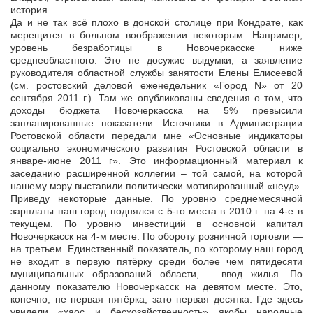
история.
Да и не так всё плохо в донской столице при Кондрате, как
мерещится в больном воображении некоторым. Например,
уровень безработицы в Новочеркасске ниже
среднеобластного. Это не досужие выдумки, а заявление
руководителя областной службы занятости Елены Елисеевой
(см. ростовский деловой еженедельник «Город N» от 20
сентября 2011 г.). Там же опубликованы сведения о том, что
доходы бюджета Новочеркасска на 5% превысили
запланированные показатели. Источники в Администрации
Ростовской области передали мне «Основные индикаторы
социально экономического развития Ростовской области в
январе-июне 2011 г». Это информационный материал к
заседанию расширенной коллегии – той самой, на которой
нашему мэру выставили политически мотивированный «неуд».
Приведу некоторые данные. По уровню среднемесячной
зарплаты наш город поднялся с 5-го места в 2010 г. на 4-е в
текущем. По уровню инвестиций в основной капитал
Новочеркасск на 4-м месте. По обороту розничной торговли —
на третьем. Единственный показатель, по которому наш город
не входит в первую пятёрку среди более чем пятидесяти
муниципальных образований области, – ввод жилья. По
данному показателю Новочеркасск на девятом месте. Это,
конечно, не первая пятёрка, зато первая десятка. Где здесь
увидели «хаос и бесхозяйственность» якобы народные