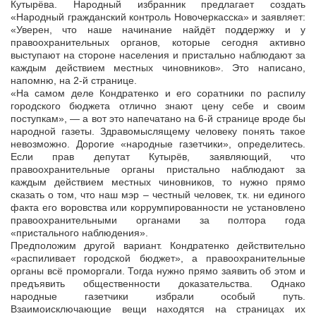
Кутырёва. Народный избранник предлагает создать
«Народный гражданский контроль Новочеркасска» и заявляет:
«Уверен, что наше начинание найдёт поддержку и у
правоохранительных органов, которые сегодня активно
выступают на стороне населения и пристально наблюдают за
каждым действием местных чиновников». Это написано,
напомню, на 2-й странице.
«На самом деле Кондратенко и его соратники по распилу
городского бюджета отлично знают цену себе и своим
поступкам», — а вот это напечатано на 6-й странице вроде бы
народной газеты. Здравомыслящему человеку понять такое
невозможно. Дорогие «народные газетчики», определитесь.
Если прав депутат Кутырёв, заявляющий, что
правоохранительные органы пристально наблюдают за
каждым действием местных чиновников, то нужно прямо
сказать о том, что наш мэр – честный человек, т.к. ни единого
факта его воровства или коррумпированности не установлено
правоохранительными органами за полтора года
«пристального наблюдения».
Предположим другой вариант. Кондратенко действительно
«распиливает городской бюджет», а правоохранительные
органы всё проморгали. Тогда нужно прямо заявить об этом и
предъявить общественности доказательства. Однако
народные газетчики избрали особый путь.
Взаимоисключающие вещи находятся на страницах их