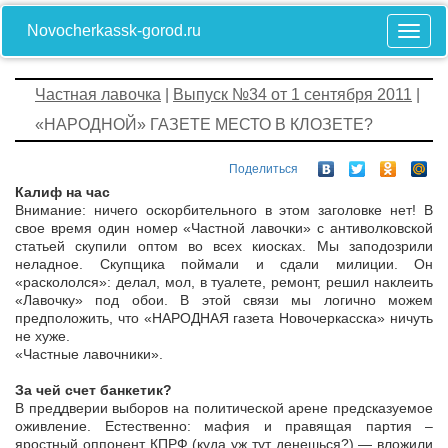
Novocherkassk-gorod.ru
Частная лавочка
|
Выпуск №34 от 1 сентября 2011
|
«НАРОДНОЙ» ГАЗЕТЕ МЕСТО В КЛОЗЕТЕ?
Поделиться
Калиф на час
Внимание: ничего оскорбительного в этом заголовке нет! В
свое время один номер «Частной лавочки» с антиволковской
статьей скупили оптом во всех киосках. Мы заподозрили
неладное. Скупщика поймали и сдали милиции. Он
«раскололся»: делал, мол, в туалете, ремонт, решил наклеить
«Лавочку» под обои. В этой связи мы логично можем
предположить, что «НАРОДНАЯ газета Новочеркасска» ничуть
не хуже.
«Частные лавочники».
За чей счет банкетик?
В преддверии выборов на политической арене предсказуемое
оживление. Естественно: мафия и правящая партия –
яростный оппонент КПРФ (куда уж тут денешься?) — вложили