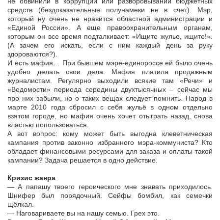
не обвинили в коррупции или разворовывании бюджетных
средств (бездоказательные полунамеки не в счет). Мэр,
который ну очень не нравится областной администрации и
«Единой России». А еще правоохранительным органам,
которым он все время подталкивает: «Ищите жулье, ищите!».
(А зачем его искать, если с ним каждый день за руку
здороваются?).
И есть мафия… При бывшем мэре-единороссе ей было очень
удобно делать свои дела. Мафия платила продажным
журналистам. Регулярно выходили всякие там «Речи» и
«Ведомости» периода середины двухтысячных – сейчас мы
про них забыли, но о таких вещах следует помнить. Народ в
марте 2010 года сбросил с себя жульё в одном отдельно
взятом городе, но мафия очень хочет отыграть назад, снова
властью попользоваться.
А вот вопрос: кому может быть выгодна клеветническая
кампания против законно избранного мэра-коммуниста? Кто
обладает финансовыми ресурсами для заказа и оплаты такой
кампании? Задача решается в одно действие.
Кризис жанра
— А папашу твоего героического мне знавать приходилось.
Шнифер был порядочный. Сейфы бомбил, как семечки
щёлкал.
— Наговариваете вы на нашу семью. Грех это.