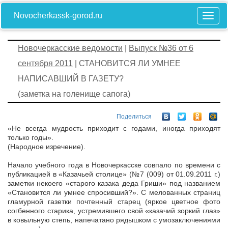
Novocherkassk-gorod.ru
Новочеркасские ведомости
|
Выпуск №36 от 6
сентября 2011
| СТАНОВИТСЯ ЛИ УМНЕЕ
НАПИСАВШИЙ В ГАЗЕТУ?
(заметка на голенище сапога)
Поделиться
«Не всегда мудрость приходит с годами, иногда приходят
только годы».
(Народное изречение).
Начало учебного года в Новочеркасске совпало по времени с
публикацией в «Казачьей столице» (№7 (009) от 01.09.2011 г.)
заметки некоего «старого казака деда Гриши» под названием
«Становится ли умнее спросивший?». С мелованных страниц
гламурной газетки почтенный старец (яркое цветное фото
согбенного старика, устремившего свой «казачий зоркий глаз»
в ковыльную степь, напечатано рядышком с умозаключениями