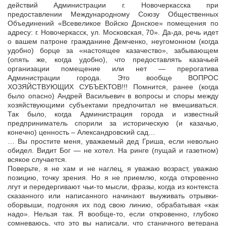
действий Администрации г. Новочеркасска при
предоставлении Международному Союзу Общественных
Объединений «Всевеликое Войско Донское» помещения по
адресу: г. Новочеркасск, ул. Московская, 70». Да-да, речь идет
о вашем патроне гражданине Демченко, неугомонном (когда
удобно) борце за «настоящее казачество», забывающем
(опять же, когда удобно), что предоставлять казачьей
организации помещение или нет — прерогатива
Администрации города. Это вообще ВОПРОС
ХОЗЯЙСТВУЮЩИХ СУБЪЕКТОВ!!! Помнится, ранее (когда
было опасно) Андрей Васильевич в вопросы и споры между
хозяйствующими субъектами предпочитал не вмешиваться.
Так было, когда Администрация города и известный
предприниматель спорили за историческую (и казачью,
конечно) ценность – Александровский сад…
… Вы простите меня, уважаемый дед Гриша, если невольно
обидел. Видит Бог — не хотел. На ринге (пущай и газетном)
всякое случается.
Поверьте, я не хам и не наглец, я уважаю возраст, уважаю
позицию, точку зрения. Но я не приемлю, когда откровенно
лгут и передергивают чьи-то мысли, фразы, когда из контекста
сказанного или написанного начинают выуживать отрывки-
оборвыши, подгоняя их под свою линию, обрабатывая «как
надо». Нельзя так. Я вообще-то, если откровенно, глубоко
сомневаюсь, что это вы написали, что станичного ветерана