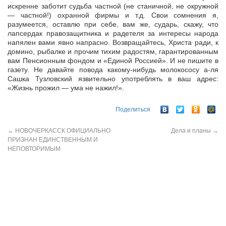
искренне заботит судьба частной (не станичной, не окружной
— частной!) охранной фирмы и т.д. Свои сомнения я,
разумеется, оставлю при себе, вам же, сударь, скажу, что
лапсердак правозащитника и радетеля за интересы народа
напялен вами явно напрасно. Возвращайтесь, Христа ради, к
домино, рыбалке и прочим тихим радостям, гарантированным
вам Пенсионным фондом и «Единой Россией». И не пишите в
газету. Не давайте повода какому-нибудь молокососу а-ля
Сашка Тузловский язвительно употреблять в ваш адрес:
«Жизнь прожил — ума не нажил!».
Поделиться
←
НОВОЧЕРКАССК ОФИЦИАЛЬНО
Дела и планы
→
ПРИЗНАН ЕДИНСТВЕННЫМ И
НЕПОВТОРИМЫМ