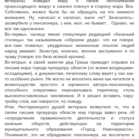
ветерана) поведал миру о своем непонимании
происходящего вокруг и смачно плюнул в сторону мэра. Все.
Собственно, можно было бы не обращать на это никакого
внимания. Ну, написал и написал, мало ли? Зачесалось–
засвербело у пенсионера, с кем, мол, не бывает… Однако, не
все так однозначно.
Во-первых, налицо явная спекуляция редакцией «Казачьей
столицы» так называемым «образом деда»: что ни говори,
все-таки пожилых, умудренных жизненным опытом людей
народ уважает. Зачастую, конечно, вполне заслуженно и по
праву (говорю это безо всякой иронии).
Во-вторых, в своей заметке дед Гриша приводит отрывок из
письма мэра города прокурору области (со всеми входящими-
исходящими), а документам, печатному слову верят у нас как-
то особенно рьяно. Не могло не восхитить меня как читателя и
всемогущество простого и скромного автора-пенсионера,
способного оперативно перехватывать переписку столь
высокопоставленных чиновников. И я решил вставить пару-
тройку слов, как говорится, по поводу.
Итак. Нестареющего душой ветерана возмутило то, что в
своем письме прокурору области мэр города завел речь об
«определении правомочности деятельности и статуса
казачьих обществ, действующих на территории
муниципального образования «Город Новочеркасск».
Понимаете, это не обрадовало пенсионера, не восхитило и