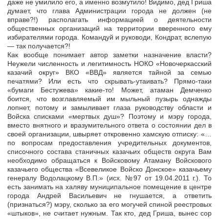
даже не умилило его, а именно возмутило! Видимо, дед Гриша
думает, что глава Администрации города не должен (не
вправе?!) располагать информацией о деятельности
общественных организаций на территории вверенного ему
избирателями города. Командуй и руководи, Кондрат, вслепую
— так получается?!
Как вообще понимает автор заметки назначение власти?
Неужели численность и легитимность НОКО «Новочеркасский
казачий округ» ВКО «ВВД» является тайной за семью
печатями? Или есть что скрывать-утаивать? Прямо-таки
«бумаги Бестужева» какие-то! Может, атаман Демченко
боится, что возглавляемый им мыльный пузырь однажды
лопнет, потому и замыливает глаза руководству области и
Войска списками «мертвых душ»? Поэтому и мэру города,
вместо внятного и вразумительного ответа о состоянии дел в
своей организации, швыряет откровенно хамскую отписку: «…
по вопросам предоставления учредительных документов,
списочного состава станичных казачьих обществ округа Вам
необходимо обращаться к Войсковому Атаману Войскового
казачьего общества «Всевеликое Войско Донское» казачьему
генералу Водолацкому В.П.» (исх. №97 от 19.04.2011 г.). То
есть занимать на халяву муниципальное помещение в центре
города Андрей Васильевич не гнушается, а ответить
(признаться?) мэру, сколько за его могучей спиной реестровых
«штыков», не считает нужным. Так кто, дед Гриша, вынес сор