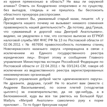
из куреня прямехонько в область? Не ваш ли окружной
атаман? Ответь он Кондратенко оперативно и по существу,
без выпадов, глядишь и не пришлось бы беспокоить
областного прокурора расспросами.
Другой момент. Вы, уважаемый старый казак, пишете: «А у
Президента нашего почему не вызывает никакого сомнения
правомерность нашей деятельности?». Да потому, дед Гриша,
что «уважаемый и дорогой наш Дмитрий Анатольевич»,
видимо, не уведомлен о том, что согласно выписке из ЕГРЮЛ
налоговой службы МИ ФНС РФ № 13 по Ростовской области от
02.06.2011 г. № 467656 правоспособность половины станиц
Новочеркасского казачьего округа «прекращена в связи с
исключением из Единого государственного реестра
юридических лиц». Вторит этому и сообщение Главного
управления Министерства юстиции Российской Федерации по
Ростовской области от 22.04.2011 г. № 03/1241-СМ, говоря об
исключении из ведомственного реестра зарегистрированных
некоммерческих организаций
Главного управления доброй части «демченковского округа».
Не дразните, дедушка, гусей! Не то всыпят вам (вместе с
Андреем Васильевичем), по осени плетей («подсчитав
цыплят») за очковтирательство, да не где-нибудь, а в
Белокаменной, куда вы все так рветесь на Большой Круг.
Мабуть «Митрий Анатолич» самолично руку к порке
приложит… То-то будет брехунам наука!