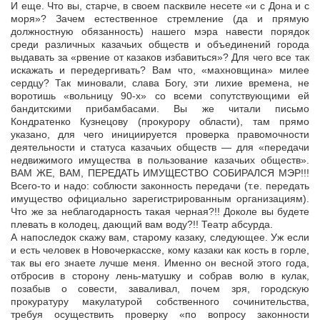
И еще. Что вы, старче, в своем пасквиле несете «и с Дона и с
моря»? Зачем естественное стремление (да и прямую
должностную обязанность) нашего мэра навести порядок
среди различных казачьих обществ и объединений города
выдавать за «рвение от казаков избавиться»? Для чего все так
искажать и передергивать? Вам что, «махновщина» милее
сердцу? Так миновали, слава Богу, эти лихие времена, не
воротишь «вольницу 90-х» со всеми сопутствующими ей
бандитскими прибамбасами. Вы же читали письмо
Кондратенко Кузнецову (прокурору области), там прямо
указано, для чего инициируется проверка правомочности
деятельности и статуса казачьих обществ — для «передачи
недвижимого имущества в пользование казачьих обществ».
ВАМ ЖЕ, ВАМ, ПЕРЕДАТЬ ИМУЩЕСТВО СОБИРАЛСЯ МЭР!!!
Всего-то и надо: соблюсти законность передачи (т.е. передать
имущество официально зарегистрированным организациям).
Что же за неблагодарность такая черная?!! Доколе вы будете
плевать в колодец, дающий вам воду?!! Театр абсурда.
А напоследок скажу вам, старому казаку, следующее. Уж если
и есть человек в Новочеркасске, кому казаки как кость в горле,
так вы его знаете лучше меня. Именно он весной этого года,
отбросив в сторону лень-матушку и собрав волю в кулак,
позабыв о совести, заваливал, почем зря, городскую
прокуратуру макулатурой собственного сочинительства,
требуя осуществить проверку «по вопросу законности