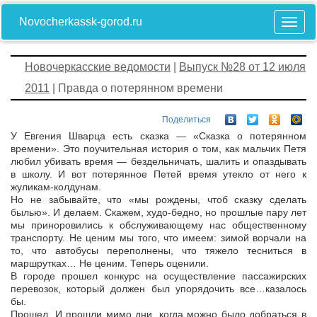
Novocherkassk-gorod.ru
Новочеркасские ведомости
|
Выпуск №28 от 12 июля
2011
| Правда о потерянном времени
Поделиться
У Евгения Шварца есть сказка — «Сказка о потерянном
времени». Это поучительная история о том, как мальчик Петя
любил убивать время — бездельничать, шалить и опаздывать
в школу. И вот потерянное Петей время утекло от него к
жуликам-колдунам.
Но не забывайте, что «мы рождены, чтоб сказку сделать
былью». И делаем. Скажем, худо-бедно, но прошлые пару лет
мы приноровились к обслуживающему нас общественному
транспорту. Не ценим мы того, что имеем: зимой ворчали на
то, что автобусы переполнены, что тяжело тесниться в
маршрутках… Не ценим. Теперь оценили.
В городе прошел конкурс на осуществление пассажирских
перевозок, который должен был упорядочить все…казалось
бы.
Прошел. И прошли мимо дни, когда можно было добраться в