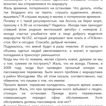
монолит, мы отправляемся по маршруту.
Жаль времени, потерянного на остановке. Что делать, чтобы
так бездарно его не терять: слушать аудиокниги, вязать,
вышивать? Я слушаю музыку и жалею о потерянном времени.
Почему я с такой регулярностью, как Ассоль на берег моря,
прихожу к 6.30 на остановку? Надеюсь. Иногда-таки приходит
ставший всем родным желтенький автобус с номером 2,
иногда счастье улыбается мне в лице доброго водителя
маршрутки №152, который разрешает мне ехать в «ГАЗели»
стоя. Вот и сегодня. Спасибо, добрый человек…
Подумалось, что зимой будет в разы тяжелее. И холодно, и
объемы одетых людей увеличиваются, а значит, и процент
попадания в транспорт уменьшится.
Когда мы что-то ломаем, желая строить новое, думаем ли мы
о том, сумеем ли построить? Жаль, что не всегда. Помню, в
2008 году, когда был проведен прошлый конкурс на
пассажирские перевозки, было много проблем с маршрутами
в район Молодежки. Мы об этом писали, соответственно, нас
обвиняли, что пишем о том, что имеем.
Прошло время, перевозки наладились, пришло время нового
конкурса. Жаль, что при проведении оного забывают о людях,
стоящих на остановке. Прежде всего перевозчики,
совершающие передел сфер обслуживания. Хотя
обслуживать должны пассажиров, или нет?