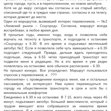
центр города, пусть и в переполненном, но новом автобусе.
Хотя не до жиру: сегодня мы согласны и на старый автобус,
списанный где-то в чуждых нам странах, согласны и на телегу,
которая довезет до места.
Один из маршрутов, вызвавший интерес перевозчиков, — №2
«Азовский рынок – Соцгород». Согласна, маршрут всегда
востребован, в любое время дня.
В прошлые годы, именно тогда, когда я позволяла себе
ворчать на тесноту в транспорте, я подходила к остановке
«Соцгород» к 6.30. В это время и подъезжал желтенький
автобус №2. Если я позволяла себе чуть замешкаться – в 6.35
подходил следующий. Правда, дальше ждать приходилось
подольше, лишь в 6.55 четко приходящий транспорт мог
подвезти меня в редакцию. Но в это время я уже редко
появлялась на остановке: мое обычное расписание – 6.30.
Но прошел конкурс. Все упорядочил. Маршрут пользовался
спросом у перевозчиков, и…???
«Непонятки» с проведением конкурса меня, как и остальных
пассажиров, не интересуют. Нам нужно перемещаться по
городу на общественном транспорте, в срок и хотя бы с
минимальным комфортом.
Ежедневно в 6.30 я на остановке. В 7.15, всего лишь через 45
минут, подъезжает автобус большой вместимости, который с
трудом вмещает всех собравшихся за немалое время
пассажиров. И в счастливом единении, слившись телами в