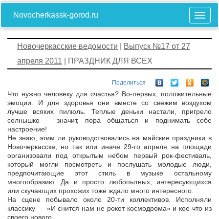
Novocherkassk-gorod.ru
Новочеркасские ведомости
|
Выпуск №17 от 27
апреля 2011
| ПРАЗДНИК ДЛЯ ВСЕХ
Поделиться
Что нужно человеку для счастья? Во-первых, положительные
эмоции. И для здоровья они вместе со свежим воздухом
лучше всяких пилюль. Теплые деньки настали, пригрело
солнышко – значит, пора общаться и поднимать себе
настроение!
Не знаю, этим ли руководствовались на майские праздники в
Новочеркасске, но так или иначе 29-го апреля на площади
организовали под открытым небом первый рок-фестиваль,
который могли посмотреть и послушать молодые люди,
предпочитающие этот стиль в музыке остальному
многообразию. Да и просто любопытных, интересующихся
или скучающих прохожих тоже ждало много интересного.
На сцене побывало около 20-ти коллективов. Исполняли
классику — «И снится нам не рокот космодрома» и кое-что из
своего нового.