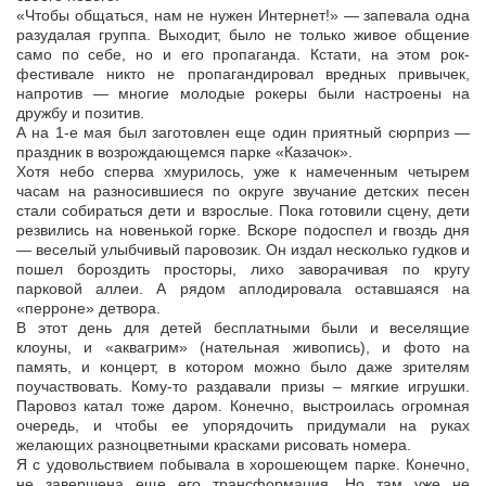
«Чтобы общаться, нам не нужен Интернет!» — запевала одна
разудалая группа. Выходит, было не только живое общение
само по себе, но и его пропаганда. Кстати, на этом рок-
фестивале никто не пропагандировал вредных привычек,
напротив — многие молодые рокеры были настроены на
дружбу и позитив.
А на 1-е мая был заготовлен еще один приятный сюрприз —
праздник в возрождающемся парке «Казачок».
Хотя небо сперва хмурилось, уже к намеченным четырем
часам на разносившиеся по округе звучание детских песен
стали собираться дети и взрослые. Пока готовили сцену, дети
резвились на новенькой горке. Вскоре подоспел и гвоздь дня
— веселый улыбчивый паровозик. Он издал несколько гудков и
пошел бороздить просторы, лихо заворачивая по кругу
парковой аллеи. А рядом аплодировала оставшаяся на
«перроне» детвора.
В этот день для детей бесплатными были и веселящие
клоуны, и «аквагрим» (нательная живопись), и фото на
память, и концерт, в котором можно было даже зрителям
поучаствовать. Кому-то раздавали призы – мягкие игрушки.
Паровоз катал тоже даром. Конечно, выстроилась огромная
очередь, и чтобы ее упорядочить придумали на руках
желающих разноцветными красками рисовать номера.
Я с удовольствием побывала в хорошеющем парке. Конечно,
не завершена еще его трансформация. Но там уже не