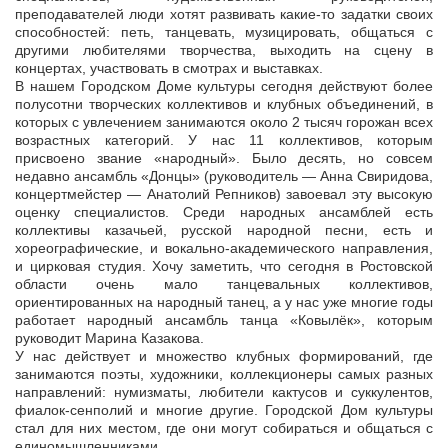
преподавателей люди хотят развивать какие-то задатки своих
способностей: петь, танцевать, музицировать, общаться с
другими любителями творчества, выходить на сцену в
концертах, участвовать в смотрах и выставках.
В нашем Городском Доме культуры сегодня действуют более
полусотни творческих коллективов и клубных объединений, в
которых с увлечением занимаются около 2 тысяч горожан всех
возрастных категорий. У нас 11 коллективов, которым
присвоено звание «народный». Было десять, но совсем
недавно ансамбль «Донцы» (руководитель — Анна Свиридова,
концертмейстер — Анатолий Репников) завоевал эту высокую
оценку специалистов. Среди народных ансамблей есть
коллективы казачьей, русской народной песни, есть и
хореографические, и вокально-академического направления,
и цирковая студия. Хочу заметить, что сегодня в Ростовской
области очень мало танцевальных коллективов,
ориентированных на народный танец, а у нас уже многие годы
работает народный ансамбль танца «Ковылёк», которым
руководит Марина Казакова.
У нас действует и множество клубных формирований, где
занимаются поэты, художники, коллекционеры самых разных
направлений: нумизматы, любители кактусов и суккулентов,
фиалок-сенполий и многие другие. Городской Дом культуры
стал для них местом, где они могут собираться и общаться с
единомышленниками.