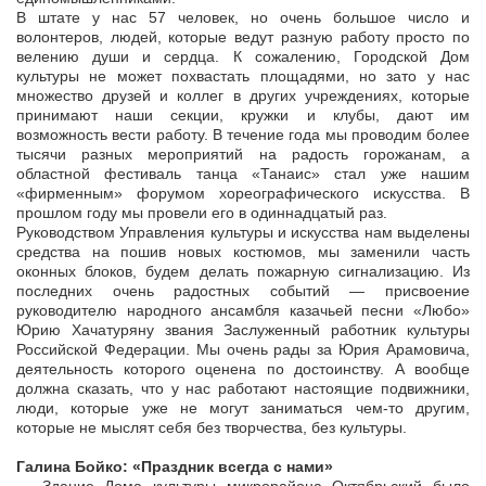
В штате у нас 57 человек, но очень большое число и
волонтеров, людей, которые ведут разную работу просто по
велению души и сердца. К сожалению, Городской Дом
культуры не может похвастать площадями, но зато у нас
множество друзей и коллег в других учреждениях, которые
принимают наши секции, кружки и клубы, дают им
возможность вести работу. В течение года мы проводим более
тысячи разных мероприятий на радость горожанам, а
областной фестиваль танца «Танаис» стал уже нашим
«фирменным» форумом хореографического искусства. В
прошлом году мы провели его в одиннадцатый раз.
Руководством Управления культуры и искусства нам выделены
средства на пошив новых костюмов, мы заменили часть
оконных блоков, будем делать пожарную сигнализацию. Из
последних очень радостных событий — присвоение
руководителю народного ансамбля казачьей песни «Любо»
Юрию Хачатуряну звания Заслуженный работник культуры
Российской Федерации. Мы очень рады за Юрия Арамовича,
деятельность которого оценена по достоинству. А вообще
должна сказать, что у нас работают настоящие подвижники,
люди, которые уже не могут заниматься чем-то другим,
которые не мыслят себя без творчества, без культуры.
Галина Бойко: «Праздник всегда с нами»