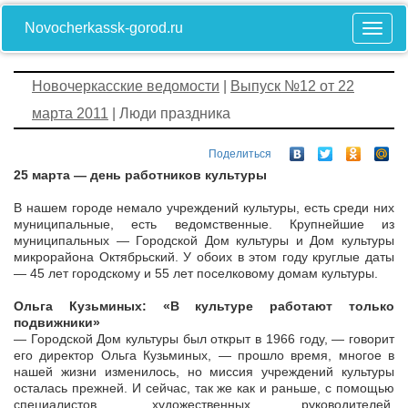
Novocherkassk-gorod.ru
Новочеркасские ведомости
|
Выпуск №12 от 22
марта 2011
| Люди праздника
Поделиться
25 марта — день работников культуры
В нашем городе немало учреждений культуры, есть среди них
муниципальные, есть ведомственные. Крупнейшие из
муниципальных — Городской Дом культуры и Дом культуры
микрорайона Октябрьский. У обоих в этом году круглые даты
— 45 лет городскому и 55 лет поселковому домам культуры.
Ольга Кузьминых: «В культуре работают только
подвижники»
— Городской Дом культуры был открыт в 1966 году, — говорит
его директор Ольга Кузьминых, — прошло время, многое в
нашей жизни изменилось, но миссия учреждений культуры
осталась прежней. И сейчас, так же как и раньше, с помощью
специалистов, художественных руководителей,