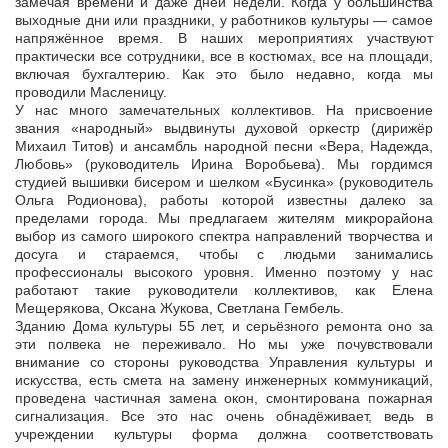
замечая времени и даже дней недели. Когда у большинства
выходные дни или праздники, у работников культуры — самое
напряжённое время. В наших мероприятиях участвуют
практически все сотрудники, все в костюмах, все на площади,
включая бухгалтерию. Как это было недавно, когда мы
проводили Масленицу.
У нас много замечательных коллективов. На присвоение
звания «народный» выдвинуты духовой оркестр (дирижёр
Михаил Титов) и ансамбль народной песни «Вера, Надежда,
Любовь» (руководитель Ирина Воробьева). Мы гордимся
студией вышивки бисером и шелком «Бусинка» (руководитель
Ольга Родионова), работы которой известны далеко за
пределами города. Мы предлагаем жителям микрорайона
выбор из самого широкого спектра направлений творчества и
досуга и стараемся, чтобы с людьми занимались
профессионалы высокого уровня. Именно поэтому у нас
работают такие руководители коллективов, как Елена
Мещерякова, Оксана Жукова, Светлана Гембель.
Зданию Дома культуры 55 лет, и серьёзного ремонта оно за
эти полвека не переживало. Но мы уже почувствовали
внимание со стороны руководства Управления культуры и
искусства, есть смета на замену инженерных коммуникаций,
проведена частичная замена окон, смонтирована пожарная
сигнализация. Все это нас очень обнадёживает, ведь в
учреждении культуры форма должна соответствовать