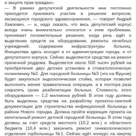
и защите прав граждан».
— В рамках депутатской деятельности мне постоянно
приходится принимать участие в решении вопросов,
касающихся городского здравоохранения, — говорит Андрей
Хамзович, — и, надо сказать, что весь депутатский корпус
всегда очень внимательно относится к этим проблемам,
принимает положительные решения, когда речь идёт о
выделении средств на оборудование, ремонты лечебных
учреждений, содержание инфраструктуры больниц.
Инициатива здесь исходит и от администрации города, и от
депутатского корпуса. Сейчас выделяются средства на ремонт
прачечной роддома. Выделяется около 500 тысяч рублей на
приобретение двух детских установок в стоматологическую
поликлинику №2. Для городской больницы №3 (это на Фрунзе)
будет закупаться эндоскопическая стойка, которая позволит
выполнять менее травматичные операции, и в полтора раза
сократить сроки реабилитации больных. Стоимость этого
оборудования — 1,2 миллиона рублей. В этом году должны
быть выделены средства на разработку проектно-сметной
документации для строительства инфекционной больницы в
районе Нового городка. Должна пройти коррекция проекта на
капитальный ремонт детской городской больницы. В этом году
должны за счет средств местного (10,2 млн.) и областного
бюджета (10,4 млн.) закончить ремонт гинекологического
отделения горбольницы №1. Сейчас идёт конкурс на закупку