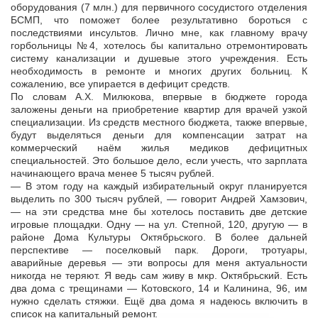
оборудования (7 млн.) для первичного сосудистого отделения
БСМП, что поможет более результативно бороться с
последствиями инсультов. Лично мне, как главному врачу
горбольницы №4, хотелось бы капитально отремонтировать
систему канализации и душевые этого учреждения. Есть
необходимость в ремонте и многих других больниц. К
сожалению, все упирается в дефицит средств.
По словам А.Х. Милюкова, впервые в бюджете города
заложены деньги на приобретение квартир для врачей узкой
специализации. Из средств местного бюджета, также впервые,
будут выделяться деньги для компенсации затрат на
коммерческий наём жилья медиков дефицитных
специальностей. Это большое дело, если учесть, что зарплата
начинающего врача менее 5 тысяч рублей.
— В этом году на каждый избирательный округ планируется
выделить по 300 тысяч рублей, — говорит Андрей Хамзович,
— на эти средства мне бы хотелось поставить две детские
игровые площадки. Одну — на ул. Степной, 120, другую — в
районе Дома Культуры Октябрьского. В более дальней
перспективе — поселковый парк. Дороги, тротуары,
аварийные деревья — эти вопросы для меня актуальности
никогда не теряют. Я ведь сам живу в мкр. Октябрьский. Есть
два дома с трещинами — Котовского, 14 и Калинина, 96, им
нужно сделать стяжки. Ещё два дома я надеюсь включить в
список на капитальный ремонт.