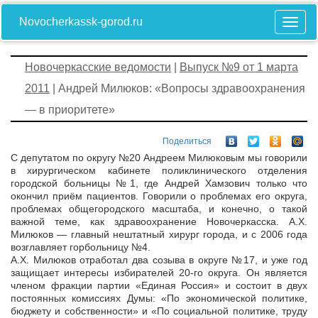
Novocherkassk-gorod.ru
Новочеркасские ведомости
|
Выпуск №9 от 1 марта
2011
| Андрей Милюков: «Вопросы здравоохранения
— в приоритете»
Поделиться
С депутатом по округу №20 Андреем Милюковым мы говорили
в хирургическом кабинете поликлинического отделения
городской больницы №1, где Андрей Хамзович только что
окончил приём пациентов. Говорили о проблемах его округа,
проблемах общегородского масштаба, и конечно, о такой
важной теме, как здравоохранение Новочеркасска. А.Х.
Милюков — главный нештатный хирург города, и с 2006 года
возглавляет горбольницу №4.
А.Х. Милюков отработал два созыва в округе №17, и уже год
защищает интересы избирателей 20-го округа. Он является
членом фракции партии «Единая Россия» и состоит в двух
постоянных комиссиях Думы: «По экономической политике,
бюджету и собственности» и «По социальной политике, труду